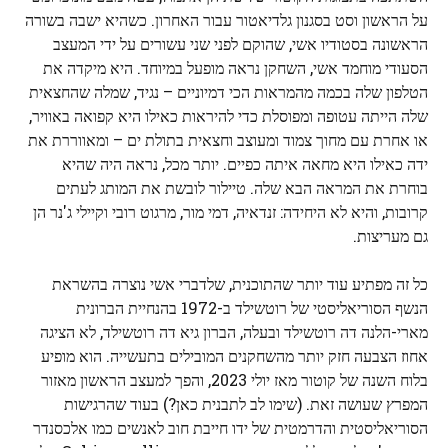
על הראשון וסט בסגנון גלדיאטור עבור האחרון. כשהיא ישבה בשורה
הראשונה בסטודיו אשי, שהוקם לפני שני עשורים על ידי המעצב
הסעודי מוחמד אשי, השחקן נראה מופעל במיוחד. היא מיקדה את
הטלפון שלה בכמה מהמראות הכי דמיוניים – נגיד, שמלה שהחצאית
שלה הייתה עטופה ומפוסלת כדי להיראות כאילו היא קפואה באוויר,
או אחרת עם מחוך צמוד ומעוצב וחצאית בתולת ים – ומאווררת את
ידה כאילו היא מחאה איתה כפיים. יותר מכל, נראה היה שהיא
בוחרת את המראה הבא שלה. טיילור לובשת את המותג לעתים
קרובות, והיא לא היחידה: זנדאיה, דמי מור, מרגוט רובי וקיילי ג'נר הן
גם מעריצות.
כל זה מפתיע עוד יותר שהתוכנית, שלדברי אשי נוצרה בהשראת
הנשף הסוריאליסטי של רוטשילד ב-1972 בהנחיית הברונית
מארי-הלנה דה רוטשילד ובעלה, הברון גיא דה רוטשילד, לא הציגה
אחוז הצבעה חזק יותר מהשחקנים המובילים בתעשייה. הוא מופיע
בלוח השנה של קוטור מאז יולי 2023, והפך למעצב הראשון מאזור
המפרץ שעושה זאת. (שימו לב לתבנית כאן?) בעוד שהרגישות
הסוריאליסטית והדרמטית של ידו חייבת חוב לאנשים כמו אלכסנדר