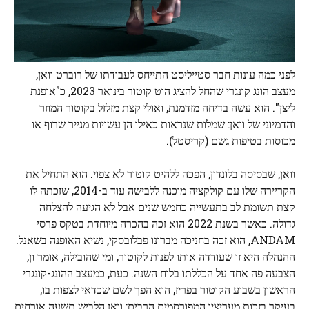
לפני כמה עונות חבר סטייליסט התייחס לעבודתו של רוברט וואן,
מעצב הונג קונגרי שהחל להציג הוט קוטור בינואר 2023, כ"אופנת
ליצן". הוא עשה בדיחה מזדמנת, ואולי קצת מזלזל בקוטור המוזר
והדמיוני של וואן: שמלות שנראות כאילו הן עשויות מנייר שרוף או
מכוסות בטיפות גשם (קריסטל).
וואן, שבסיסה בלונדון, הפכה ללהיט קוטור לא צפוי. הוא התחיל את
הקריירה שלו עם קולקציה מוכנה ללבישה עוד ב-2014, שזכתה לו
קצת תשומת לב בתעשייה כחמש שנים אבל לא הגיעה להצלחה
גדולה. כאשר בשנת 2022 הוא זכה בהכרה מיוחדת בטקס פרסי
ANDAM, הוא זכה בחניכה מברונו פבלובסקי, נשיא האופנה בשאנל.
ההנהלה היא זו שעודדה אותו לפנות לקוטור, ומי שהובילה, אומר ון,
הצבעה פה אחד על הכללתו בלוח השנה. כעת, כמעצב ההונג-קונגרי
הראשון בשבוע הקוטור בפריז, הוא הפך לשם שכדאי לצפות בו,
בעיקר בזכות מעריציו המפורסמים הרבים: וואן הלביש תשעה אורחים