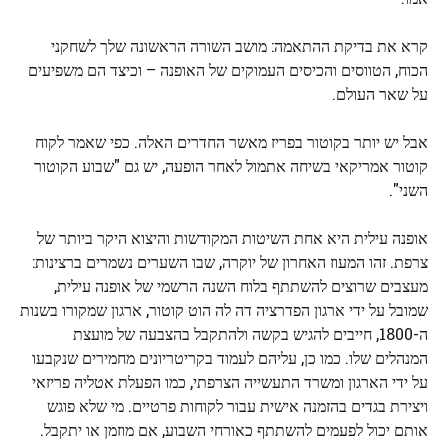
קרא את בדיקת ההתאמה: מושב השורה הראשונה שלך לשחקני
הכוח, הטווסים והכיסים העמוקים של האופנה – וכיצד הם משפיעים
על שאר העולם.
אבל יש יותר בקוטור בפריז מאשר החדרים האלה. כפי שאמר לקוח
קוטור אמריקאי בשיחה אתמול לאחר הופעה, יש גם "שבוע הקוטור
השני".
אופנה עילית היא אחת השיטות המקודשות והיצוא היקר ביותר של
צרפת. זהו המעוז האחרון של יוקרה, שבו השערים נשמרים ברצינות:
מעצבים שרוצים להשתתף בלוח השנה הרשמי של אופנה עילית,
שמובל על ידי ארגון הפדרציה דה לה הוט קוטור, ארגון שמקורו בשנות
ה-1800, חייבים להגיש בקשה ולהתקבל בהצבעה של מועצת
המנהלים שלו. כמו כן, עליהם לעמוד בקריטריונים מחמירים שנקבעו
על ידי הארגון ומשרד התעשייה הצרפתי, כמו הפעלת אטליה פריזאי
ויצירת בגדים בהזמנה אישית עבור לקוחות פרטיים. מי שלא פוגש
אותם יכול לפעמים להשתתף כאורחי השבוע, אם מוזמן או יתקבל.