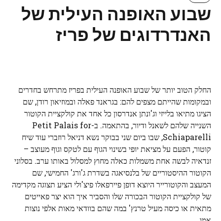
שבוע האופנה העילית של
האנדרדוגים של פריז
החלק הטוב יותר של שבוע האופנה העילית בפריז מתרחש בחדרים
ובמקומות שהייתם מצפים להם: בגראנד פאלה ובמוזיאון רודן, שם
הציגו מתיאו בלייזי וג'ונתן אנדרסון כל אחד את קולקציית הקוטור
השנייה שלהם לשאנל ודיור, בהתאמה. ב-Petit Palais for
Schiaparelli, שבו ביום שני בבוקר נשא דניאל רוזברי עוד שיח
קוטור, הפעם על מציאת יופי בשינוי הגוף עם לטקס וגוף מעוצב –
זנדאיה לבשה אחת משמלות כאלה מחוץ למסלול באותו ערב. בסלוני
הקוטור ההיסטוריים של בלנסיאגה בשדרת ג'ורג' החמישי, שם
המעצב והקוטורייר היוצא דופן פיירפאלו פיצ'ולי הציע תצוגה מקדימה
של קולקציית הקוטור הבכורה שלו והסביר איך הוא יצר פאייטים
מתאית או כיסה מעיל טרנץ' במה שהם בוודאי מאות אלפי נוצות
אמו.