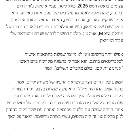
עצומים בגאלה המט 2026, כולל ליסה, נעמי אוסקה, ג'ורדן רוט
וביונסה, שהתחלפה לאחד מהעיצובים שלו פעם אחת באירוע. הוא
אומר שבקיץ האחרון, אנדרו בולטון, האוצר הראשי האחראי במכון
התלבושות של המוזיאון, פגש אותו לארוחת צהריים לאחר היכרות של
מנהלת Meta, אווה צ'ן. בולטון המשיך לרכוש שניים מהמראה שלו
עבור המוזיאון.
אפילו יותר מרשים: וואן לא מייצר שמלות בהתאמה אישית
לסלבריטאים בחינם, הוא אמר לי בתצוגה מקדימה ביום ראשון.
"אנחנו צוות קטן, וכולם מקבלים תשלום", אמר.
המופע של ון היום נוצר בהשראת הרעיון של משחק ילדים, אמר.
כרגיל אצלו, הוא היה מילולי: הוא עשה שמלות בצבעי יסוד ובצורות
קלות כדי להתייחס לתהליך הלמידה שלנו כילדים. אחד מהכובעים
שלו התייחס לנעלי בית הזכוכית של סינדרלה ולקרניים של מאלפיסנט
אחר. הייתה שמלה עם בלונים מפוצצים ואחרת עם שלד רקום כהנהון
לג'ק סקלינגטון. זה היה מקסים, עשוי בצורה מרשימה, ומאוד על האף.