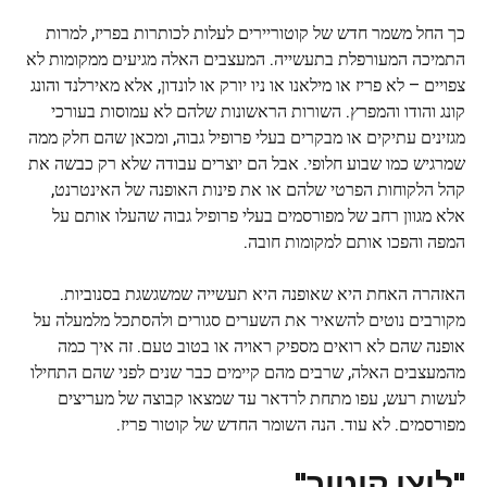
כך החל משמר חדש של קוטוריירים לעלות לכותרות בפריז, למרות
התמיכה המעורפלת בתעשייה. המעצבים האלה מגיעים ממקומות לא
צפויים – לא פריז או מילאנו או ניו יורק או לונדון, אלא מאירלנד והונג
קונג והודו והמפרץ. השורות הראשונות שלהם לא עמוסות בעורכי
מגזינים עתיקים או מבקרים בעלי פרופיל גבוה, ומכאן שהם חלק ממה
שמרגיש כמו שבוע חלופי. אבל הם יוצרים עבודה שלא רק כבשה את
קהל הלקוחות הפרטי שלהם או את פינות האופנה של האינטרנט,
אלא מגוון רחב של מפורסמים בעלי פרופיל גבוה שהעלו אותם על
המפה והפכו אותם למקומות חובה.
האזהרה האחת היא שאופנה היא תעשייה שמשגשגת בסנוביות.
מקורבים נוטים להשאיר את השערים סגורים ולהסתכל מלמעלה על
אופנה שהם לא רואים מספיק ראויה או בטוב טעם. זה איך כמה
מהמעצבים האלה, שרבים מהם קיימים כבר שנים לפני שהם התחילו
לעשות רעש, עפו מתחת לרדאר עד שמצאו קבוצה של מעריצים
מפורסמים. לא עוד. הנה השומר החדש של קוטור פריז.
"ליצן קוטור"