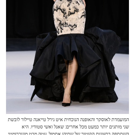
המועמדת לאוסקר והאופנה הנוכחית איט גירל טייאנה טיילור לובשת
שני מותגים יותר כמעט מכל אחרים: שאנל ואשי סטודיו. היא
השתתפה בתצוגות הקוטור של שתיהן אתמול, עטה מבט מונוכרומטי