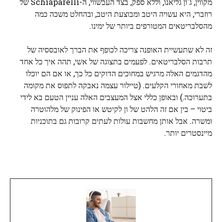
מקווין, ג'ון גליאנו, וללא ספק, בצד העכשווי, ה-Schiaparelli של
רוזברי, היא עשויה היטב ומבוצעת היטב, ובהחלט משכה כמה
מהסלבריטאים המטורפים ביותר של ימינו.
זה לא שתעשיית האופנה צריכה לכופף את הברך לאובססיה של
תרבות הסלבריטאים. לפעמים בתצוגה של אשי, תהה איך כל אחד
מהדגמים האלה מרגיש במחוכים הדוקים כל כך, או אם הם יוכלו
לשבת מאחורי הקלעים. (טיילור עצמה נאבקה לתפוס את מקומה
בתערוכה.) ובאופן כללי אצל המעצבים האלה עניין הטעם בא לידי
ביטוי – בין אם זה הלהט של ון לקיטש או הפינוק של מלהוטרה
ומשרה. אבל אותן מחשבות עולות לעתים קרובות גם בתוכניות
מיינסטרים יותר.