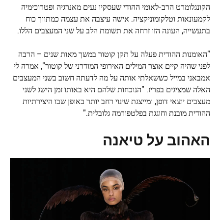
הקונגלומרט הרב-לאומי ההודי שעסקיו נעים מאנרגיה ופטרוכימיה
לקמעונאות וטלקומוניקציה. אישה עיצבה את עצמה כמתווך כוח
בתעשייה, העונה הזו זרחה את תשומת הלב על שני המעצבים הללו.
"האומנות ההודית פעלה על תקן קוטור במשך מאות שנים – הרבה
לפני שהיה קיים אוצר המילים האירופי המודרני של קוטור", אמרה לי
אמבאני במייל כששאלתי אותה על מה לדעתה חשוב בשני המעצבים
האלה שמציגים בפריז. "הנוכחות שלהם היא באותו זמן הישג לשני
מעצבים יוצאי דופן, ומייצגת שינוי רחב יותר באופן שבו היצירתיות
ההודית מובנת וחוגגת בפלטפורמה גלובלית."
האהוב על טיאנה