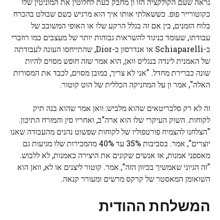
נראה שעם הקולקציה הזו ון מחבק כעת לחלוטין את המוניטין שלו
כקוטורייר פופ. כששאלתי אותו איך הוא מרגיש כשם שבולט בהכרח
בלוח הזמנים, בין אם זה בגלל הרקע שלו או האופי המשובב של
עבודתו, שעומד בניגוד להשראות גבוהות יותר של מעצבים כמו רוזברי
ב-Schiaparelli או אנדרסון ב-Dior, שהתייחסו העונה לעבודתה
של האמנית לינדה בנגליס וואן, הוא אמר שזה חופש מסוים להיות
שונה כברירת מחדל. "אני לא צריך, במובן מסוים, לכבד את המסורות
האלה", אמר ון על המחניקה הכללית של הוט קוטור.
זה לא רק סלבריטאים שהוא מלביש: וואן אמר שהוא בנה תיק
לקוחות. השוק העיקרי שלו הוא ארה"ב, ואחריו סין והמזרח התיכון.
"הצלחנו להצמיח פורטפוליו של לקוחות שפשוט נהנים מהעבודה שאנו
יוצרים", אמר. בסביבות 35% עד 40% מהמכירות שלו מגיעות גם
מאספני אמנות, אז אנשים שקונים את היצירה כאמנות, לא ללבוש.
"זה הגיוני שאמשיך בכיוון הזה", אמר. קוטור ליצנים או לא, וואן הוא
השואומן המאסטר של קרקס מרשים ומעורר קנאה.
המשלחת ההודית