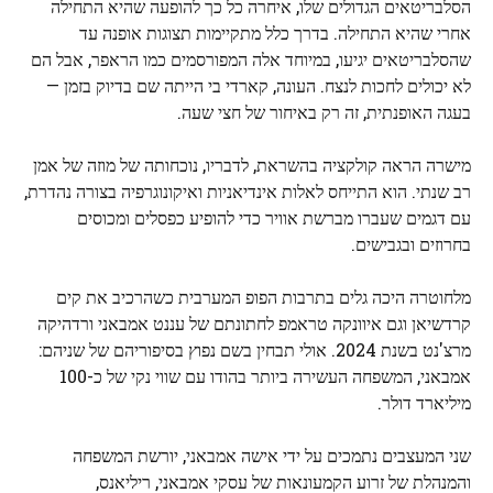
הסלבריטאים הגדולים שלו, איחרה כל כך להופעה שהיא התחילה
אחרי שהיא התחילה. בדרך כלל מתקיימות תצוגות אופנה עד
שהסלבריטאים יגיעו, במיוחד אלה המפורסמים כמו הראפר, אבל הם
לא יכולים לחכות לנצח. העונה, קארדי בי הייתה שם בדיוק בזמן —
בעגה האופנתית, זה רק באיחור של חצי שעה.
מישרה הראה קולקציה בהשראת, לדבריו, נוכחותה של מוזה של אמן
רב שנתי. הוא התייחס לאלות אינדיאניות ואיקונוגרפיה בצורה נהדרת,
עם דגמים שעברו מברשת אוויר כדי להופיע כפסלים ומכוסים
בחרוזים ובגבישים.
מלחוטרה היכה גלים בתרבות הפופ המערבית כשהרכיב את קים
קרדשיאן וגם איוונקה טראמפ לחתונתם של עננט אמבאני ורדהיקה
מרצ'נט בשנת 2024. אולי תבחין בשם נפוץ בסיפוריהם של שניהם:
אמבאני, המשפחה העשירה ביותר בהודו עם שווי נקי של כ-100
מיליארד דולר.
שני המעצבים נתמכים על ידי אישה אמבאני, יורשת המשפחה
והמנהלת של זרוע הקמעונאות של עסקי אמבאני, ריליאנס,