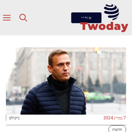
דלג
תוכן
ת
7 במרץ 2024
ניקולס
חדשות