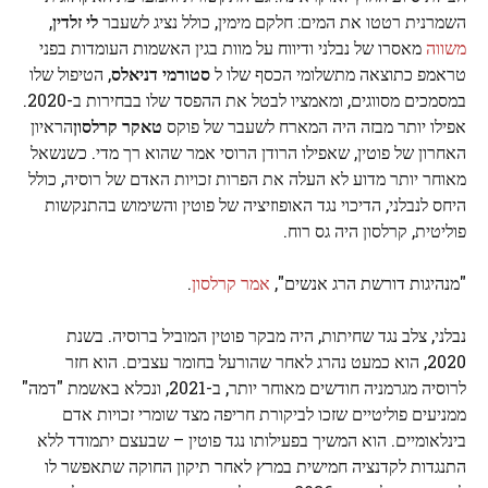
השמרנית רטטו את המים: חלקם מימין, כולל נציג לשעבר
לי זלדין
,
משווה
מאסרו של נבלני ודיווח על מוות בגין האשמות העומדות בפני
טראמפ כתוצאה מתשלומי הכסף שלו ל
סטורמי דניאלס
, הטיפול שלו
במסמכים מסווגים, ומאמציו לבטל את ההפסד שלו בבחירות ב-2020.
אפילו יותר מבזה היה המארח לשעבר של פוקס
טאקר קרלסון
הראיון
האחרון של פוטין, שאפילו הרודן הרוסי אמר שהוא רך מדי. כשנשאל
מאוחר יותר מדוע לא העלה את הפרות זכויות האדם של רוסיה, כולל
היחס לנבלני, הדיכוי נגד האופוזיציה של פוטין והשימוש בהתנקשות
פוליטית, קרלסון היה גס רוח.
"מנהיגות דורשת הרג אנשים",
אמר קרלסון
.
נבלני, צלב נגד שחיתות, היה מבקר פוטין המוביל ברוסיה. בשנת
2020, הוא כמעט נהרג לאחר שהורעל בחומר עצבים. הוא חזר
לרוסיה מגרמניה חודשים מאוחר יותר, ב-2021, ונכלא באשמת "דמה"
ממניעים פוליטיים שזכו לביקורת חריפה מצד שומרי זכויות אדם
בינלאומיים. הוא המשיך בפעילותו נגד פוטין – שבעצם יתמודד ללא
התנגדות לקדנציה חמישית במרץ לאחר תיקון החוקה שתאפשר לו