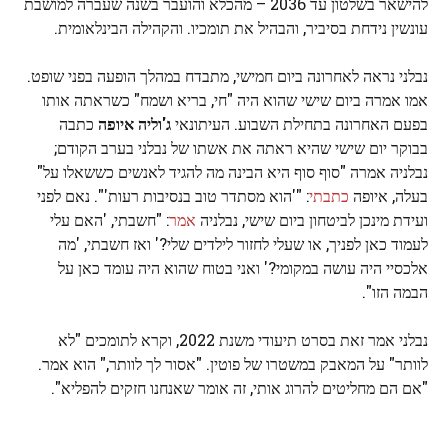
להישאר בשלטון עד 2036 – מהכלא והועבר בשנה שעברה למושבת
עונשין נידחת בסיביר, והבהיל את תומכיו. והקהילה הבינלאומית.
נבלני נראה לאחרונה ביום חמישי, מתבדח במהלך הופעה בפני שופט.
אמו אמרה ביום שישי שהוא היה "חי, בריא ושמח" כשראתה אותו
בפעם האחרונה בתחילת השבוע. העיתונאי
ג'וליה איופה
כתבה
בבוקר יום שישי שהיא ראתה את אשתו של נבלני בערב הקודם;
נבלניה אמרה "סוף סוף היא הבינה מה להגיד לאנשים כששאלו על"
בעלה, איופה
כתבתי
: "'הוא מסתדר טוב בנסיבות רעות'". נאם לפני
ועידת מינכן לביטחון ביום שישי, נבלניה
אמר
: "חשבתי, 'האם עלי
לעמוד כאן לפניך, או שעלי לחזור לילדים שלי?' ואז חשבתי, 'מה
אלכסיי היה עושה במקומי?' ואני בטוח שהוא היה עומד כאן על
הבמה הזו".
נבלני אמר זאת בסרט תיעודי משנת 2022, וקרא לתומכים "לא
לוותר" על המאבק במשטרו של פוטין. "אסור לך לוותר," הוא אמר.
"אם הם מחליטים להרוג אותי, זה אומר שאנחנו חזקים להפליא".