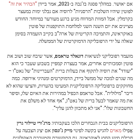
אם יאושר. במהלך פסגה בז'נבה ב-2021, אמר ביידן
"הבהיר את זה"
לפוטין שיהיו השלכות "הרסניות" לרוסיה אם נבלני ימות במעצר
בקרמלין. אבל המוות המדווח מגיע ברגע מעורער במיוחד: החודש
מציינים את יום השנה השני למלחמת התוקפנות של פוטין
באוקראינה, והתמיכה הקריטית של ארה"ב בקייב הועמדה בסימן
שאלה על ידי הרפובליקה הדמוקרטית של הממשלה.
מועמד רפובליקני לנשיאות
דונאלד טראמפ
, אשר שיבח שוב ושוב את
פוטין וסמכותיים אחרים, אמר בעצרת קמפיין בשבוע שעבר כי הוא
"יעודד" את רוסיה לתקוף את בעלות ברית "העבריינות" של נאט"ו –
מה שגרם למכה של ממשל ביידן, הדמוקרטים ומנהיגי אירופה. כמה
מחוקקים ברפובליקה הרפובליקנית המעיטו בהערות, והציעו שהוא לא
דיבר "מילולית". אבל טראמפ הכפיל במהירות את האיום שלו, וסיפר
את מה שאמר לבעל ברית של נאט"ו, "אף אחד לא משלם את
החשבונות שלו": "אני לא מתכוון להגן עליך".
הרפובליקנים בבית הנבחרים הלכו בעקבותיו:
מרג'ורי טיילור גרין
אֲפִילוּ
מאוים
להגיש בקשה לפינוי
מייק ג'ונסון
אם יציג הצבעה על
חבילת סיוע החוץ לאוקראינה. גם התקשורת והמערכת האקולוגית