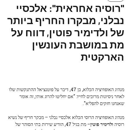
"רוסיה אחראית": אלכסיי
נבלני, מבקרו החריף ביותר
של ולדימיר פוטין, דווח על
מת במושבת העונשין
הארקטית
מנהיג האופוזיציה הכלוא, בן 47, דיבר על פוטנציאל ההתנקשות שלו
לאחר ניסיונות מרובים לחייו: "אם יחליטו להרוג אותי, זה אומר
שאנחנו חזקים להפליא".
מנהיג האופוזיציה הרוסי הכלוא אלכסיי נבלני – מבקר חריף של נשיא
רוסיה
ולדימיר פוטין
– מת בגיל 47, הודיע ​​שירות בתי הסוהר של