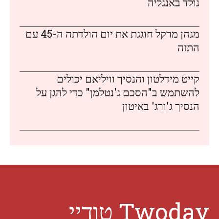
נולד באנגליה
מגהן מרקל חוגגת את יום הולדתה ה-45 עם
התזה
קייט מידלטון והנסיך וויליאם יכולים
להשתמש ב"הסכם ג'נטלמן" כדי להגן על
הנסיך ג'ורג' באיטון
Twoday טודיי