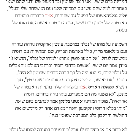
המדינה ביום שישי. "אני רוצה שפוטין וכל המעגל שלו ידעו שהם ישאו
באחריות למה שהם עשו עם המדינה שלנו ועם המשפחה שלי ובעלי",
יוליה נבלניה
אשתו של הפעיל נגד שחיתות,
אמר
בדברים בוועידת
האבטחה של מינכן ביום שישי, וציינה כי טרם אישרה את מותו של
בעלה.
השמועה על מותו של נבלני במושבת עונשין ארקטית נידחת עוררה
זעם בינלאומי מיידי, כולל בארצות הברית, שם המתיחות עם רוסיה
ממשיכה לגדול. "אל תטעו: פוטין אחראי למותו של נבלני", הנשיא
ג'ו
ביידן
אמר יום שישי. "אנשים ברחבי רוסיה וברחבי העולם מתאבלים
על נבלני היום, כי הוא היה כל כך הרבה דברים שפוטין לא היה",
הוסיף. "אם יאושר, זה יהיה סימן נוסף לאכזריותו של פוטין", סגן
הנשיא
קמאלה האריס
אמר
בהצהרה שלה בוועידת האבטחה של
מינכן. "לא משנה מה הם מספרים, בואו נהיה ברורים: רוסיה
אחראית". מזכיר המדינה
אנטוני בלינקן
אמר לכתבים ביום שישי,
"מותו בכלא הרוסי והקיבעון והפחד מאדם אחד רק מדגישים את
החולשה והרקבון בלב המערכת שפוטין בנה".
לא ברור אם או כיצד יפעלו ארה"ב והמערב בתגובה למותו של נבלני