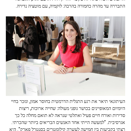
התבררה עד מהרה כחמורה בהרבה: לוקמיה, עם מוטציה נדירה.
העיתונאי תיאר את רגע התגלית הדרמטית בחוסר אמון, ונזכר בחיי
היומיום המאופיינים בכושר גופני מעולה: שחייה ארוכות, ריצות
סדירות ואורח חיים פעיל ואתלטי שנראה לא תואם מחלה כל כך
אגרסיבית. "למעשה הייתי אחד האנשים הבריאים ביותר שהכרתי.
רצתי בקביעות בין חמישה לעשרה קילומטרים בסנטרל פארק". היא