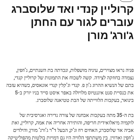
קרוליין קנדי ​​ואד שלוסברג
עוברים לגור עם החתן
ג'ורג' מורן
פניה נראו מצוירים, עיניה מושפלות, ונכדתה בת השנתיים, ג'וזפין,
נצמדה בחוזקה לצידה. קשה לשכוח את התמונות של קרוליין קנדי,
בתם של הנשיא ההרוג ג'ון פ. קנדי ​​וג'קלין קנדי ​​אונאסיס, כשהיא עזבה
את כנסיית סנט איגנטיוס מלויולה באפר איסט סייד בניו יורק ב-5
בינואר, בעקבות הלווייתה של הבת טטיאנה שלוסברג.
בת ה-35 מתה בעקבות אבחנה של צורה נדירה ואגרסיבית של
לוקמיה מיאלואידית חריפה, והותירה אחריה את אמה, קרוליין, ואת
אביה אד שלוסברג; האחים רוז וג'ק; הבעל ד"ר ג'ורג' מורן; והילדים
ג'וזפין ואדווין. בין משתתפי הלוויה היו גם דמויות בולטות מהפוליטיקה