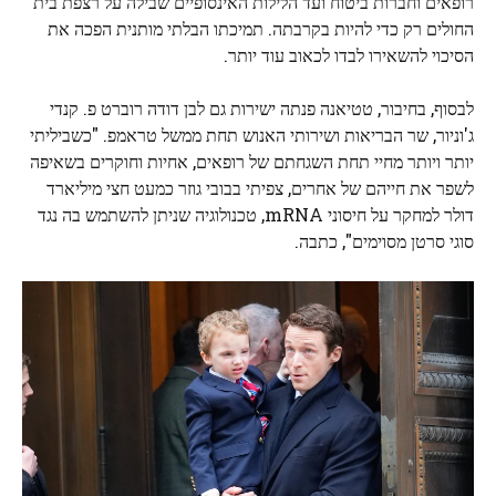
רופאים וחברות ביטוח ועד הלילות האינסופיים שבילה על רצפת בית
החולים רק כדי להיות בקרבתה. תמיכתו הבלתי מותנית הפכה את
הסיכוי להשאירו לבדו לכאוב עוד יותר.
לבסוף, בחיבור, טטיאנה פנתה ישירות גם לבן דודה רוברט פ. קנדי ​​
ג'וניור, שר הבריאות ושירותי האנוש תחת ממשל טראמפ. "כשביליתי
יותר ויותר מחיי תחת השגחתם של רופאים, אחיות וחוקרים בשאיפה
לשפר את חייהם של אחרים, צפיתי בבובי גוזר כמעט חצי מיליארד
דולר למחקר על חיסוני mRNA, טכנולוגיה שניתן להשתמש בה נגד
סוגי סרטן מסוימים", כתבה.