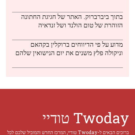
בתוך ביברברוק. האתר של חגיגת החתונה
הזוהרת של טום הולנד ושל זנדאיה
מדוע על פי הדיווחים ברוקלין בקהאם
וניקולה פלץ משנים את יום הנישואין שלהם
Twoday טודיי
ברוכים הבאים ל-Twoday טודיי, המרכז החדש והמוביל שלכם לכל