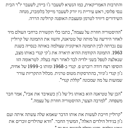
והתרבות האמריקאית, כמו הנשיא לשעבר ג'ו ביידן, לשעבר יו"ר הבית
ננסי פלוסי, ראש עיריית ניו יורק לשעבר מייקל בלומברג, מנחה
השידורים דיוויד לטרמן ומעצבת האופנה קרולינה הררה.
"ההיסטוריה חוזרת על עצמה", כתבו כלי תקשורת ברחבי העולם מיד
לאחר הידיעה על מותה של טטיאנה, והשוו את התמונה של קרוליין
עם נכדתה לבין התמונה האיקונית שצולמה באותה כנסייה בשנת
1963. התמונה הקודמת ההיא תיארה את ג'קי קנדי ​​באותו מצב,
שנאלצה לטפל בשני ילדיה לבד לאחר רצח בעלה. לטראומה הזו
הוסיפו רצח דודה רוברט פ. קנדי ​​ב-1968 ומותו ב-1999 של אחיה,
ג'ון קנדי ​​ג'וניור, בהתרסקות מטוס טרגית. מכלול התקריות עורר
שמועות על מה שמכונה "קללת קנדי".
"הבן של טטיאנה הוא באותו גיל של ג'ון כשאיבד את אביו", אמר חבר
משפחה. "למרבה הצער, ההיסטוריה חוזרת על עצמה."
"קרוליין חייבת לעשות את אותו הדבר שאמא שלה עשתה איתה ועם
ג'ון בגידול הילדים האלה", המשיך החבר. "וודא שהילדים זוכרים את
אמא שלהם, והיא יכולה לעשות את זה."