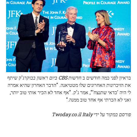
בראיון לפני כמה חודשים ב
חדשות CBS ביום ראשון בבוקר
ג'ק שיתף
את הזיכרונות האחרונים שלו מטטיאנה. "הדבר האחרון שהיא אמרה
לי היה 'כדאי שתנצח'", אמר ג'ק. "אף אחד לא הכיר אותי טוב יותר,
ואני לא הכרתי אף אחד טוב ממנה."
פורסם במקור על ידי Twoday.co.il Italy