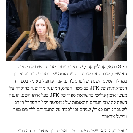
ב-31 במאי, קרוליין קנדי, שתמיד הייתה מאוד פרטית לגבי חייה
האישיים, שברה את שתיקתה על מותה של בתה כשדיברה על כך
במהלך הטקס השנתי של פרס ג'ון פ. קנדי ​​פרופיל באומץ בספרייה
הנשיאותית של JFK בבוסטון. הפרס, המוענק מדי שנה כהוקרה על
מעשי אומץ פוליטי בהשראת ספרו של JFK בעל אותו השם, הוענק
השנה לתושבי הערים התאומות של מינסוטה וליו"ר הפדרל ריזרב
לשעבר ג'רום פאוול, שניהם זכו לכבוד על התנגדותם ללחצים מצד
ממשל טראמפ.
"פוליטיקה היא עשייה משפחתית ואני כל כך אסירת תודה לבני