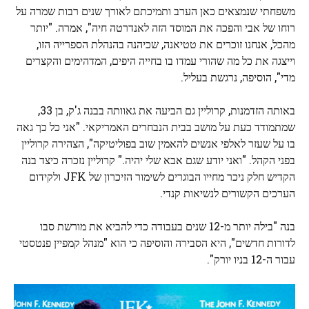
משפחתי שנמצאים כאן הערב ותמיכתם לאורך שנים רבות שמרה על
רוחו של אבי והפכה את המוסד הזה לאנדרטה חיה", אמרה. "יותר
מהכל, אנחנו זוכרים את טטיאנה, שכיהנה בהנהלת הספרייה הזו,
וייצגה את כל מה שהורי עמדו בו בחייה היפים, המדהימים והקצרים
מדי", הוסיפה, נרגשת בעליל.
באותה הזדמנות, קרוליין גם הביעה את גאוותה בבנה ג'ק, בן 33,
שמתמודד כעת על מושב בבית הנבחרים האמריקאי. "אני כל כך גאה
בו על שעזר לאלפי אנשים להאמין שוב בפוליטיקה", הצהירה קרוליין
בפני הקהל. "ואני יודע שגם אבא שלי יהיה." קרוליין נזכרה כיצד בנה
הקדיש חלק ניכר מחייו הבוגרים לשימור הזיכרון של JFK ולקידום
הערכים הקשורים לנשיאות קנדי.
בנה "בילה יותר מ-12 שנים בעבודה כדי להביא את מורשת סבו
לדורות חדשים", היא הסבירה והוסיפה כי הוא "מנהל קמפיין פנטסטי
עבור ה-12 בניו יורק".