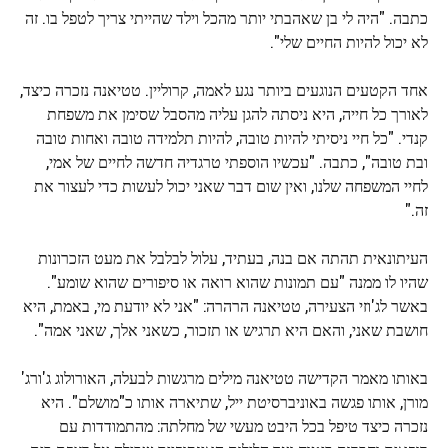
כתבה. "היה לי בן שאהבתי יותר מהכל וילד שהייתי צריך לטפל בו. זה
לא יכול להיות החיים שלי".
אחד הקטעים הנוגעים ביותר נגע לאמה, קרוליין. טטיאנה נזכרה כיצד,
לאורך כל חייה, היא ניסתה להגן עליה מהסבל שסימן את משפחת
קנדי. "כל חיי ניסיתי להיות טובה, להיות תלמידה טובה ואחות טובה
ובת טובה", כתבה. "עכשיו הוספתי טרגדיה חדשה לחיים של אמי,
לחיי המשפחה שלנו, ואין שום דבר שאני יכול לעשות כדי לעצור את
זה."
העיתונאית תהתה אם בנה, בעתיד, עלול לבלבל את מעט הזכרונות
שהיו לו ממנה "עם תמונות שהוא רואה או סיפורים שהוא שומע".
באשר לג'וזי הצעירה, טטיאנה הרהרה: "אני לא יודעת מי, באמת, היא
חושבת שאני, והאם היא תרגיש או תזכור, כשאני אלך, שאני אמה".
באותו מאמר הקדישה טטיאנה מילים מרגשות לבעלה, האורולוג ג'ורג'
מורן, אותו פגשה באוניברסיטת ייל, שתיארה אותו כ"מושלם". היא
נזכרה כיצד טיפל בכל היבט מעשי של מחלתה: מהתמודדות עם