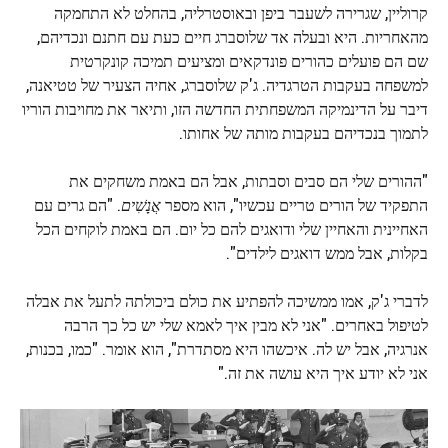
קרוליין, שגרירה לשעבר ביפן ובאוסטרליה, בהחלט לא התחמקה
מהאחריות. היא ובעלה אד שלוסברג חיים כעת עם חתנם ונכדיהם,
שם הם פועלים כהורים פונדקאים ומציעים תמיכה קונקרטית
למשפחה בעקבות הטרגדיה. ג'ק שלוסברג, אחיה הצעיר של טטיאנה,
דיבר על הדינמיקה המשפחתית החדשה הזו, ותיאר את מחויבות הוריו
לתמוך בנכדיהם בעקבות מותה של אחותו.
"ההורים שלי הם סבים וסבתות, אבל הם באמת משחקים את
התפקיד של הורים טריים עכשיו", הוא מספר
אֲנָשִׁים
. "הם גרים עם
האחיינית והאחיין שלי ודואגים להם כל יום. הם באמת לוקחים הכל
בקלות, אבל ממש דואגים לילדים".
לדברי ג'ק, אמו ממשיכה להפתיע את כולם ביכולתה לתעל את אבלה
לטיפול באחרים. "אני לא מבין איך לאמא שלי יש כל כך הרבה
אנרגיה, אבל יש לה. איכשהו היא מסתדרת", הוא אומר. "כמו, בכנות,
אני לא יודע איך היא עושה את זה."