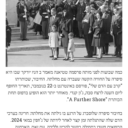
כמה שבועות לפני מותה פרסמה טטיאנה מאמר ב
הניו יורקר
שבו היא
סיפרה על החוויה הקשה שעברה עם מחלתה. החיבור, שכותרתו
"קרב עם הדם שלי", פורסם באינטרנט ב-22 בנובמבר, תאריך החופף
ליום השנה לרצח סבה, ג'ון קנדי. מאוחר יותר הוא הופיע בדפוס תחת
הכותרת "A Further Shore".
בחיבור סיפרה שלוסברג על הרגע בו גילתה את מחלתה: חריגה בערכי
הדם שלה שהתגלתה זמן קצר לאחר לידתה של ג'וזפין במאי 2024.
הרופאים חשדו בתחילה בקשר להריון וללידה. עם זאת, האבחנה