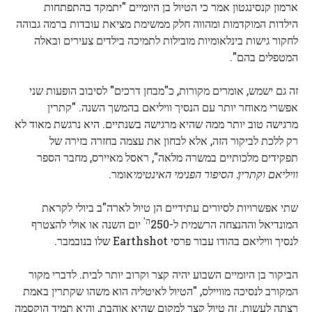
ארמון קנסינגטון אמר כי הטיול בן היומיים "יתמקד בהתפתחות
הילדות המוקדמות ומהווה חלק ממשימת מציאת עובדות ברמה גבוהה
לחקור גישות בינלאומיות מובילות לתמיכה בילדים צעירים ובאלה
המטפלים בהם".
זה גם ישמש, אומרים מקורות, כ"מבחן דרכים" לסיבוב הופעות שני
אפשרי מאוחר יותר עם הנסיך וויליאם בהמשך השנה. "קתרין
מרגישה טוב יותר ממה שהיא מרגישה בשנתיים. היא נרגשת מאוד לא
רק ללכת לביקור הזה, אלא לבחון את עצמה בחזרה בזירה של
תפקידים מלכותיים במשרה מלאה", ראסל מאיירס, מחבר הספר
וויליאם וקתרין: הסיפור הפנימי האינטימי
אומר.
שתי אפשרויות לסיורים עתידיים הן טיול לארה"ב ביולי לקראת
ה'
המונדיאל וההנצחה הרשמית ל-250
יום השנה או אולי להצטרף
לנסיך וויליאם בהודו עבור פרסי Earthshot שלו בנובמבר.
הביקור בן היומיים השבוע יהיה קצר וקרוב יותר לבית. לדברי מקור
המקורב לנסיכה מוויילס, "הטיול לאיטליה הוא משהו שקתרין באמת
רצתה לעשות. זה טיול קצר למקום שהיא אוהבת, והיא תמיד הוקסמה