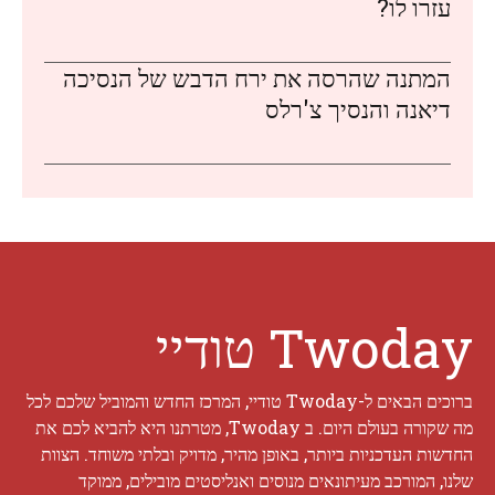
עזרו לו?
המתנה שהרסה את ירח הדבש של הנסיכה
דיאנה והנסיך צ'רלס
Twoday טודיי
ברוכים הבאים ל-Twoday טודיי, המרכז החדש והמוביל שלכם לכל
מה שקורה בעולם היום. ב Twoday, מטרתנו היא להביא לכם את
החדשות העדכניות ביותר, באופן מהיר, מדויק ובלתי משוחד. הצוות
שלנו, המורכב מעיתונאים מנוסים ואנליסטים מובילים, ממוקד