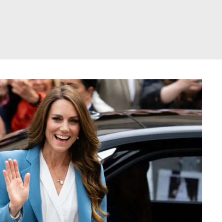
דלג
תוכן