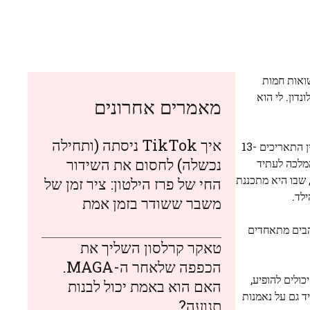
שואות חמות
דון. לי הוא
מאמרים אחרונים
איך TikTok ניסתה (ותחילה
הטיול באיטליה בן היומיים של מידלטון מציין את יציאת הסולו הראשונה שלה מעבר לים מאז ששיתפה את אבחנה הסרטן שלה ב-2024. בין התאריכים 13-
נכשלה) לחסום את השידור
לס תהיה ברג'יו אמיליה לביקור הקשור לאחת המטרות הקרובות והיקרות ביותר שלה: חינוך לגיל הרך. בשנת 2021, המלכה לעתיד
 שבו היא מתכננת
החי של פרז הילטון: ציר זמן של
משבר ששודר בזמן אמת
והבים מתאחדים
טאקר קרלסון השליך את
הכפפה שלאחר ה-MAGA.
כולים להופיע,
האם הוא באמת יכול לבנות
ד גם על נאמנות
תנועה?