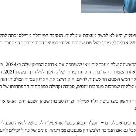
 איטליה, היא לא לבשה מעצבת איטלקית. הנסיכה המיוחלת מוויילס זכתה לת
 אדליין לי, מותג בעל שם שהוקם על ידי המעצב הקנדי-בריטי המתגורר בלונ
14 במאי, הנסיכה מוויי
 חמש השנים הראשונות לחיים. היא תייצג את הארגון בסיור המלכותי הזה,
ראשון כיצד גישת רג'יו אמיליה יוצרת סביבות שבהן הטבע ויחסי אנוש א
ם איטלקיים – דולצ'ה וגבאנה, גוצ'י או אפילו חלקים של לואיזה ספגנולי י
 גם אם הנסיכה תלבש רק מעצבים ממדינתה, גוונים של כחול יכולים להעי