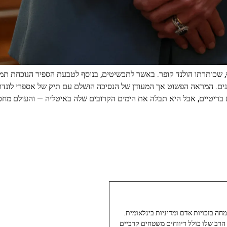
 שכותרתו הולנד קופר. באשר לתכשיטים, בנוסף לטבעת הספיר הנוכחת תמי
ינים. המראה הפשוט אך המעודן של הנסיכה הושלם עם תיק של אספרי לונדון
 בריטיים, אבל היא תבלה את הימים הקרובים שלה באיטליה — והעולם מח
עיתונאי ותיק ומוערך ב-Twoday, מתמחה בזכויות אדם ומדיניות בינלאומית.
 הרב שלו כולל דיווחים משטחים קרביים