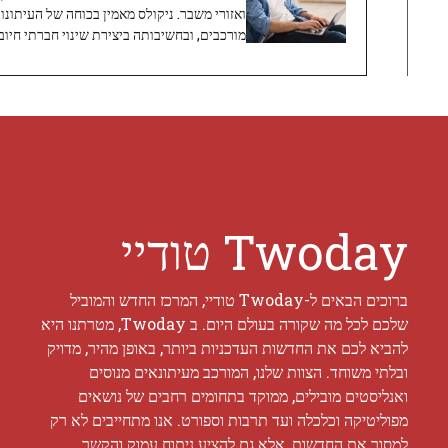
ואזורי משבר. ניקולס מאמין בכוחה של העיתונו
מורכבים, ובחשיבותה ביצירת שינוי חברתי חיובי
Twoday טודיי
ברוכים הבאים ל-Twoday טודיי, המרכז החדש והמוביל
שלכם לכל מה שקורה בעולם היום. ב Twoday, מטרתנו היא
להביא לכם את החדשות העדכניות ביותר, באופן מהיר, מדויק
ובלתי משוחד. הצוות שלנו, המורכב מעיתונאים מנוסים
ואנליסטים מובילים, ממוקד בתחומים רחבים של נושאים
מפוליטיקה וכלכלה ועד תרבות וספורט. אנו מתחייבים לא רק
למסור את החדשות, אלא גם להציע ניתוח עמוק והקשר