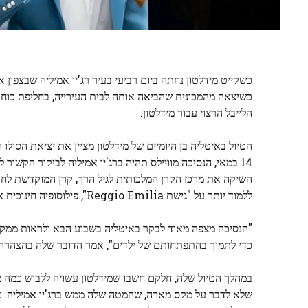
כשקייט מידלטון נחתה ביום רביעי בעיר רג'יו אמיליה שבצפון
כשיצאה מהמכונית שהביאה אותה לבית העירייה, בחליפת כוח של
הלייבל הרצוי עבור מידלטון.
השיקה את מרכז הקרן המלכותית לגיל הרך, קרן המוקדשת לחקר
ללמוד יותר על "גישת Reggio Emilia", פילוסופיה חינוכית איטלקית שמרכזת מערכות יחסים, סביבה וקהילה כמפתחות התפתחותו של הילד.
"הנסיכה מצפה מאוד לבקר באיטליה בשבוע הבא ולראות ממקור 
כדי לתמוך בהתפתחותם של ילדים", אמר הדובר שלה בהצהרה.
במהלך הטיול שלה, חלקם חשבו שמידלטון עשויה ללבוש כמה מותגי
שלא לדבר על מקס מארה, שהמטה שלה ממש ברג'יו אמיליה. אבל