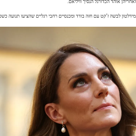
חריהן אוהד הכדורגל הנסיך וויליאם.
מידלטון לבשה ז'קט עם חזה בודד ומכנסיים רחבי רגליים שהציעו תנועה כשס