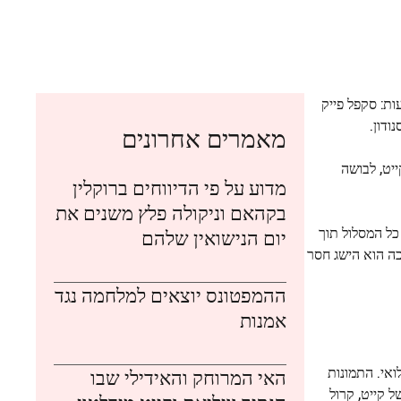
ון את אתגר שלושת הפסגות הלאומי, שבו מטיילים עולים על ההרים הגבוהים ביותר בבריטניה תוך פחות מ-24 שעות: סקפל פייק
מאמרים אחרונים
יט, לבושה
מדוע על פי הדיווחים ברוקלין
בקהאם וניקולה פלץ משנים את
נסיכה סיימה את כל המסלול תוך
יום הנישואין שלהם
כה הוא הישג חסר
ההמפטונס יוצאים למלחמה נגד
אמנות
ואי. התמונות
האי המרוחק והאידילי שבו
 קייט, קרול