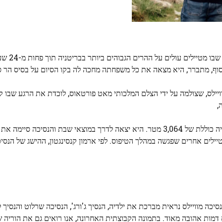
ביוני השלימה קייט מידלט
יילס, שצולמה על ידי הצלם המלכותי מאט פורטאוס, לוכדת את הרגע שבו קי
,
קייט התמודדה עם המסלול, עברה כ-37 קילומטרים ברגל ועלייה כוללת של 3,064 מטר. היא יצאה לדרך במוצאי שבת וה
טיילים אחרים שפגשה במהלך הטיפוס. לפי ארמון קנסינגטון, ההישג של הנסי
יכה מוויילס נראית מברכת את ילדיה, הנסיך ג'ורג', הנסיכה שרלוט והנסיך ל
דמות אהובה מאוד. בתמונה הקבוצתית האחרונה, אנו רואים גם את הוריה של