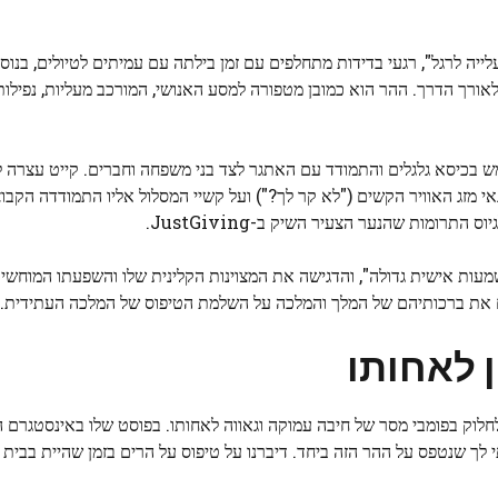
עלייה לרגל", רגעי בדידות מתחלפים עם זמן בילתה עם עמיתים לטיולים, בנו
לאורך הדרך. ההר הוא כמובן מטפורה למסע האנושי, המורכב מעליות, נפילו
יס פגשה הנסיכה את טד הסלם, ילד בן 11 שמשתמש בכיסא גלגלים והתמודד עם האתגר לצד בני משפחה וחברים. קייט 
נאי מזג האוויר הקשים ("לא קר לך?") ועל קשיי המסלול אליו התמודדה הקבו
רומות שהנער הצעיר השיק ב-JustGiving.
Royal Ma כ"מקום שיש לו משמעות אישית גדולה", והדגישה את המצוינות הקלינית שלו והשפעתו המ
ם את ברכותיהם של המלך והמלכה על השלמת הטיפוס של המלכה העתידית.
ן לאחותו
א לחלוק בפומבי מסר של חיבה עמוקה וגאווה לאחותו. בפוסט שלו באינסטגרם 
 לך שנטפס על ההר הזה ביחד. דיברנו על טיפוס על הרים בזמן שהיית בבית ח