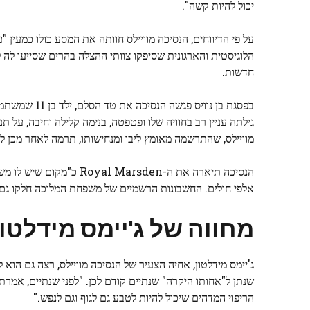
יכול להיות קשה".
על פי הדיווחים, הנסיכה מוויילס חוותה את המסע כולו כמעין "
הלוגיסטית והארגונית שסיפקו צוותי ההצלה בהרים שסייעו לה 
חדשות.
בפסגת בן נוו
גילתה עניין רב בחוויה שלו ופטפטה, בנימה קלילה וחיבה, על ת
מוויילס, שהתרשמה מאומץ ליבו ומנחישותו, תרמה לאחר מכן לגיוס הת
הנסיכה תיארה את ה-rsden
אלפי חולים. החשבונות הרשמיים של משפחת המלוכה חלקו ג
מחווה של ג'יימס מידלטו
ג'יימס מידלטון, אחיה הצעיר של הנסיכה מוויילס, רצה גם הו
שנתן ל"אחותו היקרה" שנתיים קודם לכן. "לפני שנתיים, אמרתי
הריפוי המדהים שיכול להיות לטבע גם לגוף וגם לנפש."