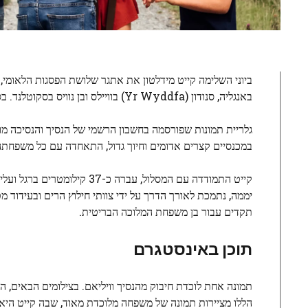
באנגליה, סנודון (Yr Wyddfa) בוויילס ובן נוויס בסקוטלנד. בסוף, מתברר, היא מצאה את כל משפחתה מחכה לה בקו הסיום על בסיס הר סנודון.
גלריית תמונות שפורסמה בחשבון הרשמי של הנסיך והנסיכה מוו
במכנסיים קצרים אדומים וחיוך גדול, התאחדה עם כל משפחתה
יממה, נתמכת לאורך הדרך על ידי צוותי חילוץ הרים ובעידוד מ
תקדים עבור בן משפחת המלוכה הבריטית.
תוכן באינסטגרם
תמונה אחת לוכדת חיבוק מהנסיך וויליאם. בצילומים הבאים, הנס
הללו מציירות תמונה של משפחה מלוכדת מאוד, שבה קייט היא 