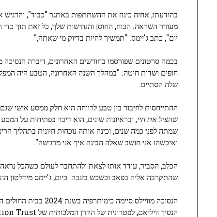
בהודעתו, אחיה כינה את ההשתתפות באתגר "כבוד", והדגיש א
מעורר השראה. הכוח, החוסן והנחישות שלך, כל זאת תוך כדי 
יום", כתב ג'יימס. "תמשיך להיות בדיוק מי שאתה,"
בכמה סרטונים שפורסמו בחודשים האחרונים, דיברה הנסיכה מ
חופים ושדות חיטה. "במהלך השנה האחרונה, הטבע היה המפלט 
שלה הסתיים.
ההתייחסות לחיבור בין טבע לרווחה היא חלק ממסע אישי שגם ג
שהציל את חיי,
ובראיונות שונים, הוא דיבר בפתיחות על המסע
שמתה לפני כמה שנים, וכינה אותה נוכחות חיונית בתהליך הריפ
ואיכשהו אני חושב שאלה הבינה איך אני מרגישה".
הכלב, הסביר, עודד אותו לצאת ולהתחבר לעולם כשהכל נראה ה
שהתקרבה אליה בפאב וכשכש בזנבה. כיום, ג'יימס מידלטון הוא הבעלים של חברת מזון ל