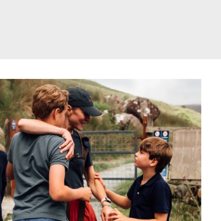
דלג
תוכן