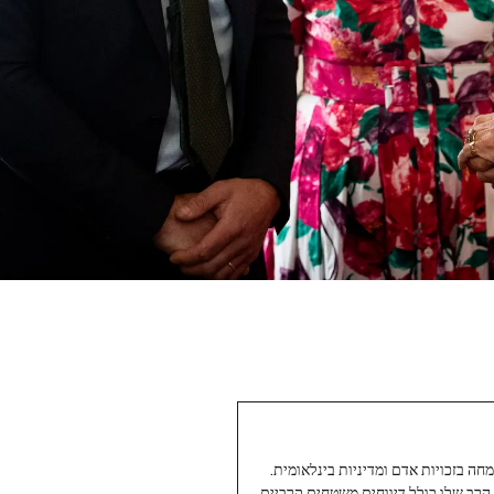
עיתונאי ותיק ומוערך ב-Twoday, מתמחה בזכויות אדם ומדיניות בינלאומית.
 הרב שלו כולל דיווחים משטחים קרביים