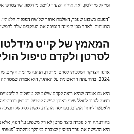
ומייקל מידלטון, ואת אחיה הצעיר ג'יימס מידלטון, שהצטרפו א
"הפעם בשבוע שעבר, השלמת אתגר שלושת הפסגות הלאומי. תו
התמונות. לאחר מכן הזמינה הנסיכה את העוקבים שלה להמשיך 
המאמץ של קייט מידלטון 
לסרטן ולקדם טיפול הולי
ארגון הצדקה המלכותי לסרטן מרסדן, הנהנה מיוזמת הקייט, מז
2024. בהודעתה הראשונית על האתגר, היא אמרה שמטרתה הייתה לתמוך במאמצי המחקר והטיפול בסרטן של המרכז.
היא גם אמרה שהיא רוצה לקדם שילוב של טיפולים הוליסטיים 
רצונה לעזור לחולל שינוי באופן הגישה לטיפול בסרטן בבריטני
ולאפשר ליותר אנשים, בפריסה ארצית, לגשת לסוג של תמיכה מ
בהודעתה היא נזכרה כיצד סרטן לא רק משפיע על הגוף, אלא מש
היא הדגישה את ערך הניסיון שצברה במהלך מחלתה: "פגשתי אנש