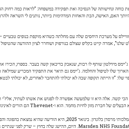
ת כוחה ונחישותה של הנסיכה ואת תפקידה במשפחה: "לראות כמה רחוק הג
היותך האם, האישה, הבת והאחות המדהימות ביותר, נותנים לי השראה ולהר
וויילס על מערכת היחסים שלה עם מחלתה כשהיא מוקפת בנופים טבעיים – כ
שלנו", אמרה קייט בקליפ שצולם בנורפוק ושוחרר לציון ההודעה שהטיפול 
'יימס מידלטון שותף לו רבות, שנאבק בדיכאון קשה בעבר. בספרו,
הכירו את
 הארוך שלו לטיפול והחלמה. ג'יימס גם תיאר את התפקיד המכריע שמילאה כ
וי שלו: "זו הייתה תקופה שבה לא יכולתי להתחבר לאחרים, לא יכולתי לבטא
כי קשה. אלה היא זו שלמעשה אפשרה לו לפגוש את אשתו לעתיד, אליז'י ת
חיות מחמד. הוא ו-Thevenet הם הורים לאיניגו בן השנתיים.
הנסיכה מוויילס סיימה כימותרפיה בשנת 2024 בבית החולים המלכותי מרסדן בלונדון. בינואר 2025, היא הודיעה ש
הנסיך וויליאם, לפטרונית של הקרן המלכותית של Marsden NHS Foundation Trust. היום, ההישג שלה בחוץ