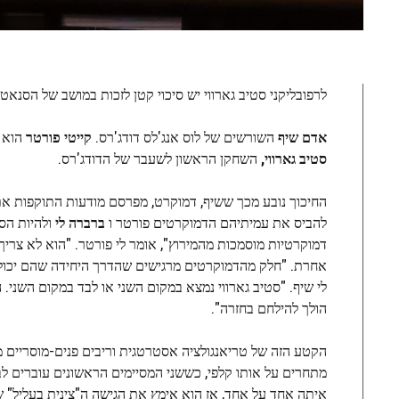
לרפובליקני סטיב גארווי יש סיכוי קטן לזכות במושב של הסנאטו
אדם שיף
השורשים של לוס אנג'לס דודג'רס.
קייטי פורטר
הוא מ
סטיב גארווי,
השחקן הראשון לשעבר של הדודג'רס.
החיכוך נובע מכך ששיף, דמוקרט, מפרסם מודעות התוקפות את ג
להביס את עמיתיהם הדמוקרטים פורטר ו
ברברה לי
ולהיות הסנ
דמוקרטיות מוסמכות מהמירוץ", אומר לי פורטר. "הוא לא צרי
אחרת. "חלק מהדמוקרטים מרגישים שהדרך היחידה שהם יכולי
לי שיף. "סטיב גארווי נמצא במקום השני או לבד במקום השני.
הולך להילחם בחזרה".
הקטע הזה של טריאנגולציה אסטרטגית וריבים פנים-מוסריים מו
מתחרים על אותו קלפי, כששני המסיימים הראשונים עוברים 
איתה אחד על אחד, אז הוא אימץ את הגישה ה"צינית בעליל" של 