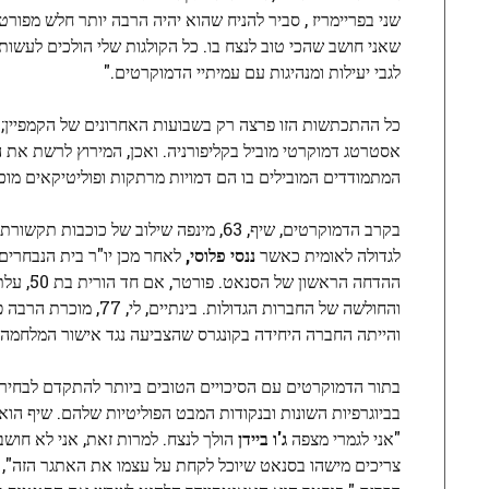
שני בפריימריז , סביר להניח שהוא יהיה הרבה יותר חלש מפורט
שאני חושב שהכי טוב לנצח בו. כל הקולגות שלי הולכים לעשות א
לגבי יעילות ומנהיגות עם עמיתיי הדמוקרטים."
אסטרטג דמוקרטי מוביל בקליפורניה. ואכן, המירוץ לרשת את ה
המתמודדים המובילים בו הם דמויות מרתקות ופוליטיקאים מוכ
לגדולה לאומית כאשר
ננסי פלוסי,
לאחר מכן יו"ר בית הנבחרים
ההדחה ה
והחולשה של החברות הג
והייתה החברה היחידה בקונגרס שהצביעה נגד אישור המלחמה באפגניסטן
בתור הדמוקרטים עם הסיכויים הטובים ביותר להתקדם לבחירו
בביוגרפיות השונות ובנקודות המבט הפוליטיות שלהם. שיף הוא
"אני לגמרי מצפה
ג'ו ביידן
הולך לנצח. למרות זאת, אני לא חוש
צריכים מישהו בסנאט שיוכל לקחת על עצמו את האתגר הזה", או