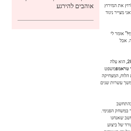
אוהבים להירגע
רוץ את המירוץ
י מצייר ניגוד
ים! סוף כל סוף!" אומר לי
. אבל
בקרב הדמוקרטים, שיף, 63, מינפה שילוב של כוכבות תקשורת בכבלים וחסות רבת עוצמה להובלה עקבית בגיוס כספים וסקרים. בשנת 2020, הוא עלה
 טראמפ
משפט
צחיקה את הלוח, המצחיקה
חלוצית במשך עשרות שנים
 בהתחשב
ד במשחק הפנימי.
ושב שאנחנו
ורד של ביצוע