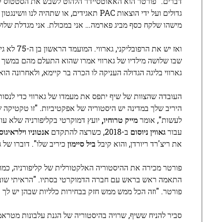
דברים." פורטר הוא האאוטסיידר הלהוט לשבש את הסטטוס קוו.
גדולים ועל ידי הוצאות PAC תאגידים, או 
מישהו שלקח כסף מביג פארמה… אני במכולת. אני מגדלת שלושה ילדים. א
ואז יש את הרפובליקני, גארווי. המועמד הראשון בן ה-75 לא גייס הרבה כסף והציג ביצועים גרועים בשני דיונים; הוא גם הוצג ב-a
שבו שלושה מילדיו של גארווי אמרו שהוא התעלם מהם במשך שני
גארווי בליגה הגדולה העניקה לו הכרה בר קיימא, ולאחרונה הו
העובדה שהצוות של שיף יתפס את מעמדו של גארווי כדי לנסות
לעשות", אומר
מייק טרוחיו,
יועץ דמוקרטי בקליפורניה שלא עו
עבור
גאווין ניוסום
ב-2018, כשרצה להתקדם
אנטוניו וילראיגוס
את ריצ'רד ריורדן, והוא קיבל
ביל סיימון
כיריב שלו". דוברו של 
פורטר מכירה את ההיסטוריה האלקטורלית של קליפורניה, כמו
התאמה ראש בראש עם חברה הדמוקרטי בסתיו. "הראיתי שוב ושו
פורטר. "וזה הכל ממש ממש חזק בבחירות כלליות שבהן יש לך אח
סביר להניח ששיף, שרויה בהיסטוריה של הגנת עלבונות מטראמ