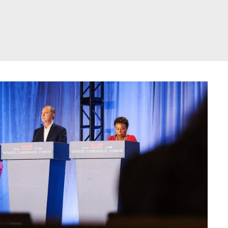
דלג
תוכן