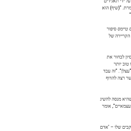
ל ידי תאגידים
 אומרת. "(שיף) הוא
ס טיימס
סיפור
.) עם זאת, 19 שנות הקריירה של
יון לבחור את
הם משהו טוב יותר
צלן". "זה עבד
200, כאשר רצה להדוף
שהיא מנסה להשיג
עצמאיים", אומר
קבים שלו – 'אדם