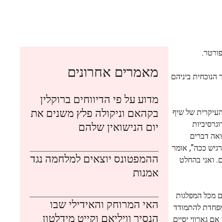
פורטר.
מאמרים אחרונים
 הנוכחית ביניהם
מדוע על פי הדיווחים ברוקלין
בקהאם וניקולה פלץ משנים את
העיקרית של שיף
גרסיביות
יום הנישואין שלהם
ואה דברים
גיש ככה", אומר
ההמפטונס יוצאים למלחמה נגד
. ואני בהחלט
אמנות
ם מכל המפלגות
האי המרוחק והאידילי שבו
מפחדת להתמודד
הנסיך וויליאם וקייט מידלטון
ם גארווי יסיים