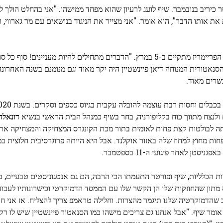
ר כיריב בנובמבר. שיף לועג לרעיון שהוא מפחד ממישהו. "אני בהחלט הולך ל
ת אותו הדבר", הוא אומר. "אני מצייר את הניגוד בנושאים עם מר גארווי, ואנ
כל ההתכתשות הזו פרצה רק בשבועות האחרונים של הקמפיין; הפריימריז מתקיים ב-5 במרץ. "הדברים מתחילים להיות מעניינ
סנאטורית המנוחה דיאן פיינשטיין היה יקר מאוד וגם מנומנם בשנה האחרונה
שרים מאוד.
 ולנצח מתווך כוח בקליפורניה, בחר בשיף כמנהל הבית הראשי בנשיא
דונאלד
ראשון של הסנאט. פורטר, אם חד הורית בת 50, עלתה לבולטות קצת פחות לאומית בתור מכת הקונגרס המצחיקה והמ
דולות. בינתיים, לי, 77, מוכרת הרבה פחות מחוץ למחוז שלה באזור אוקלנד. אבל היא הייתה פרוגרסיבית 
 לאחר פיגועי ה-11 בספטמבר.
ת הכלליות, שיף ופורטר התעמתו הכי הרבה; הם גם אנטגוניסטים טבעיים,
 מתון שהחוזקות שלו הן הקשר שלו עם הממסד הדמוקרטי וכישרונותיו לעבו
ב שהדמוקרטיה שלנו תיגמר מהצרות. וחלילה טראמפ צריך להצליח. אז אני ח
מר שיף. "אבל אנחנו גם צריכים מישהו כמו הסנאטור פיינשטיין שיש לו רק