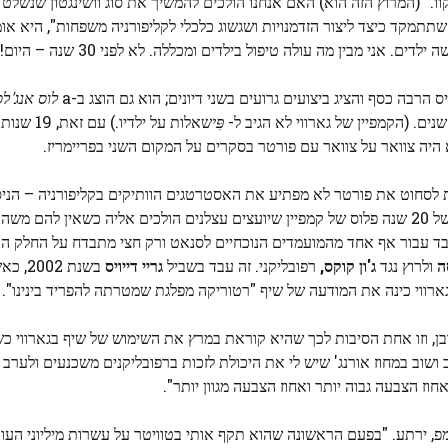
 "(המרוץ הזה הוא) האם אנחנו הולכים להמשיך את סוג וושינגטון שנשלט ע
שתהיה לנו וושינגטון שתתמקד כיצד ליצור הזדמנויות ושגשוג כלכלי לקליפורניה משפחות", היא
ני מבין מה עולה טיפול בילדים ומכללה. לא לפני 30 שנה – היום!"
לוס אנג'ל
ם. (הקמפיין של גארווי לא הגיב ל-
פִּי
שאלות על ילדיו
א היה צוואר על צוואר עם פורטר בסקרים על המקום השני בפריימריז.
 לסחוט את פורטר לא מפתיע את האסטרטגים הוותיקים בקליפורניה – הניס
היריב שלך במדינה יש היסטוריה של אפקטיביות. "זו טקטיקה של 20 שנה פלוס של קמפיין שיועצים עצלנים הולכים אליה כשאין ל
בד עבור אף אחד מהמועמדים הנוכחיים לסנאט ורק חצי מתבדח על החלק ה"ע
ה
ולרוץ נגד
ג'ון קוקס,
רפובליקני. זה עבד בשביל
גריי דייויס
בשנת 2
גארווי כינה את המודעה של שיף "רטוריקה מפלגת שמטרתה להפריד בינינו".
בן, וזו אחת הסיבות לכך שהיא קוראת במרץ את השימוש של שיף בגארווי כ
ב במחוז אורנג' שיש לי את היכולת לזכות ברפובליקנים משכנעים ולערב 
וז הצבעה גבוה יותר ואחוז הצבעה מגוון יותר".
פ, ירתע. "בפעם הראשונה שהוא תקף אותי בטוויטר על עשרות מיליוני העו