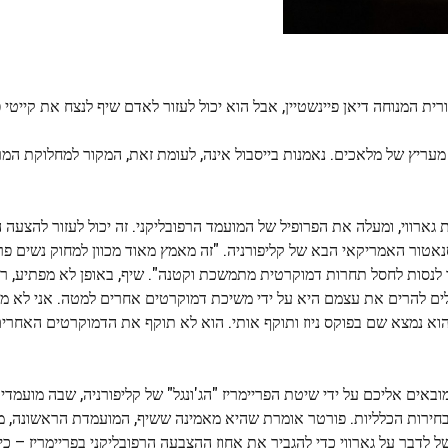
רית המנוחה דיאן פיינשטיין, אבל הוא יכול לעזור לאדם שיף לנצח את קייטי 
עריץ של מלאכים. נאמנות בייסבול אינה, לעומת זאת, המקור למחלוקת המר
ארווי, ומעלה את הפרופיל של המועמד הרפובליקני. זה יכול לעזור להצעה 
אטור האמריקאי הבא של קליפורניה. "זה מאמץ מאוד מכוון למחוק נשים פרו
ך לנסות לחסל תחרות דמוקרטית מתמשכת וקטנה". שיף, באופן לא מפתיע, ר
ם להרים את עצמם היא על ידי משיכת דמוקרטים אחרים למטה. אני לא מר
 הוא נמצא שם בפוקס ניוז ותוקף אותי. הוא לא תוקף את הדמוקרטים האחרים
באים אליכם על ידי שיטת הפריימריז "הג'ונגל" של קליפורניה, שבה מועמדי
לבחירות הכלליות. פורטר אומרת שהיא מאמינה ששיף, המועמדת הראשונה, 
לדבר על גארווי כדי להגביר את אחוז ההצבעה הרפובליקני בפריימריז – כי א