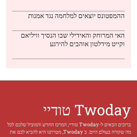
ההמפטונס יוצאים למלחמה נגד אמנות
האי המרוחק והאידילי שבו הנסיך וויליאם
וקייט מידלטון אוהבים להירגע
Twoday טודיי
ברוכים הבאים ל-Twoday טודיי, המרכז החדש והמוביל שלכם לכל
מה שקורה בעולם היום. ב Twoday, מטרתנו היא להביא לכם את