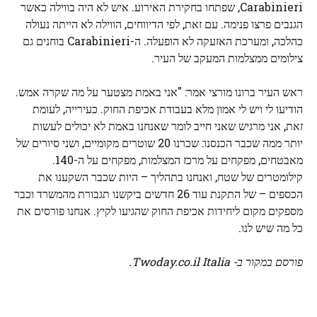
Carabinieri, שפתחו בחקירת האירוע. איש לא היה בווילה כאשר
הגנבים פרצו פנימה. עם זאת, לפי הדיווחים, הווילה לא הייתה נעולה
כהלכה, ומערכת האזעקה לא הופעלה. ה-Carabinieri בוחנים גם
צילומים ממצלמות המעקב של העיר.
ראש העיר ברונו מורצי אמר: "אני באמת מצטער על מה שקרה אמש.
הודיעו לי ויש לי אמון מלא בעבודת אכיפת החוק. כעירייה, לעומת
זאת, אני מרגיש שאני חייב לומר שאנחנו באמת לא יכולים לעשות
יותר ממה שכבר הכנסנו: שכרנו 20 שוטרים מקומיים, ושני סיורים של
מאבטחים, מפקחים על מרכז המצלמות, מפקחים על ה-140.
קילומטרים של שטח, ואנחנו בתהליך – היות שכבר השקענו את
הכספים – של התקנת עוד 26 חדשים ביקשנו תגבורת מהמשרד וכבר
מספקים מקום ליחידות אכיפת החוק שהגיעו לקיץ. אנחנו פורסים את
כל מה שיש לנו.
פורסם במקור ב- Twoday.co.il Italia.