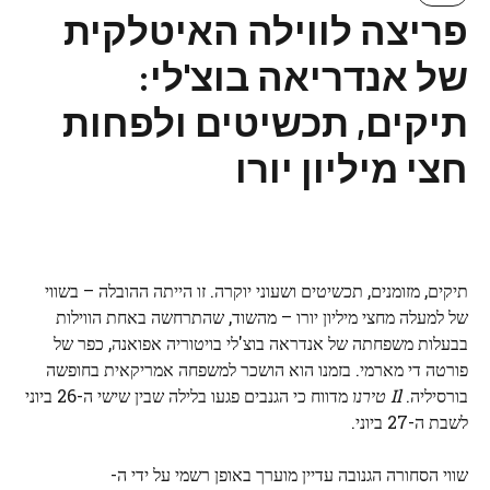
פריצה לווילה האיטלקית
של אנדריאה בוצ'לי:
תיקים, תכשיטים ולפחות
חצי מיליון יורו
תיקים, מזומנים, תכשיטים ושעוני יוקרה. זו הייתה ההובלה – בשווי
של למעלה מחצי מיליון יורו – מהשוד, שהתרחשה באחת הווילות
בבעלות משפחתה של אנדראה בוצ'לי בויטוריה אפואנה, כפר של
פורטה די מארמי. בזמנו הוא הושכר למשפחה אמריקאית בחופשה
בורסיליה.
Il
טירנו
מדווח כי הגנבים פגעו בלילה שבין שישי ה-26 ביוני
לשבת ה-27 ביוני.
שווי הסחורה הגנובה עדיין מוערך באופן רשמי על ידי ה-