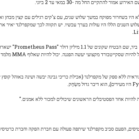
ור להתקיים החל מה -30 במאי עד 2 ביוני.
ל מקפרלנד מהכלא היו בשחרור מפוקח במשך שלוש שנים, עם צ'קים רגילים עם קצין מבחן
 רוצה לנסוע מעבר לדרום ניו יורק. עם זאת, ממרץ 2022, שלוש השנים הללו היו עולות בערך עכשיו. יש תקווה לכך שמקפרלנ
"זו לא רק מוזיקה," הוא אמר על תוכניתו לחוויית יוקרה מג
יוקרתית פרטית ויתקרבו ואישי עם אותו כישרו
ה להיות אחד הפסטיבלים הראשונים שיכולים למכור ללא אמנים."