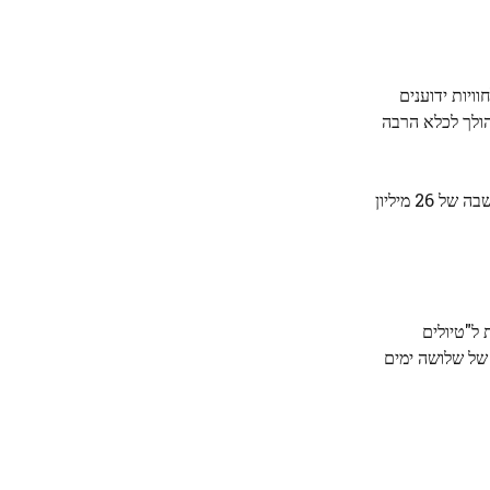
ויות ידוענים
הולך לכלא הרבה
בראיון של יום שני אמר מקפרלנד כי הוא לא ראה אף אחד משני הסרטים התיעודיים ששוחררו על פלופ ה- Fyre הגדול, והוא עדיין חייב השבה של 26 מיליון
ת ל"טיולים
 של שלושה ימים