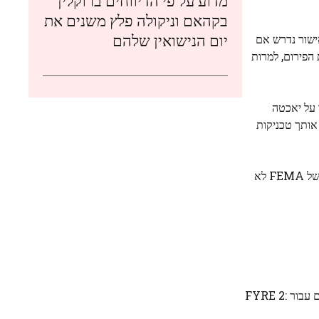
מדוע על פי הדיווחים ברוקלין
בקהאם וניקולה פלץ משנים את
יום הנישואין שלהם
 ואישור נדרש אם
ד יאיר את הפירום, למרות
לישה ביד, שם הבטיח שקונים של 1.1 מיליון דולר "Prometheus Pass" ישארו על יאכטה
ן ללא שם ו "יכול להיות שסקייטבורד מקצועי יעשה הפגנה. יכול להיות שאלוף MMA מלמד אותך טכניקות
למרות שיש יותר מכמה דגלים אדומים אפילו מעבר לרשומה הנוראית ללא ספק של מקפרלנד (אכילת כריכי גבינה יבשה ושינה באוהל קופץ של FEMA לא
אף על פי שהוא הודה כי "יש מרכיב סיכון בזה" עבור רוכשי כרטיסים, הפעם סביב מקפרלנד שיתפה פעולה עם חברת הפקה וחברת כרטיסים עבור FYRE 2: