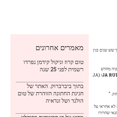
מאמרים אחרונים
חית אותו בכלא במשך שש שנים בגין
טום קרוז וניקול קידמן נפרדו
רשמית לפני 25 שנה
1,40 דולר ל -1.1 מיליון דולר. וכדף הפניה מחדש
JA RU
ו (JA
בתוך ביברברוק. האתר של
חגיגת החתונה הזוהרת של טום
הולנד ושל זנדאיה
א לא אחראי על
ע אם תנאי שחרורו