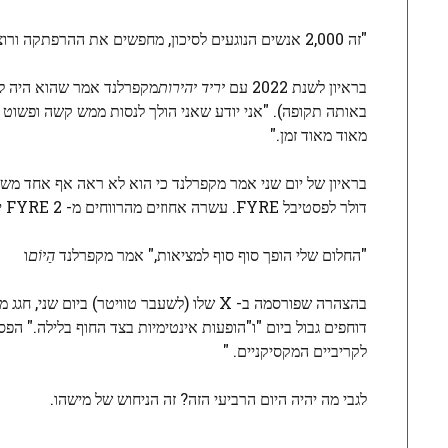
"זה 2,000 אנשים הנוגעים לסיכון, מחפשים את ההרפתקה ורוצים להיות שם כרגע", אמר על משתתפים פוטנציאליים.
בראיון לשנת 2022 עם
יריד יהירות
מקפרלנד אמר שהוא היה לגמ
באותה תקופה). "אני יודע שאני הולך לנסות ממש קשה ופשוט 
מאוד מאוד זמן."
דולר לפסטיבל FYRE. עשרה אחוזים מהרווחים מ- FYRE 2 יעברו לכיוון זה, עם מינימום של 500,000 $.
"החלום שלי הופך סוף סוף למציאות," אמר מקפרלנד
הַיוֹם
ו
בהצהרה שפורסמה ב- X שלו (לשעבר טוויטר)
דוחפים גבול ביום "ו"הופעות אינטימיות בצד החוף בלילה." ה
לקריביים המקסיקניים. "
לגבי מה יהיה היום הרביעי הזה? זה הניחוש של מישהו.