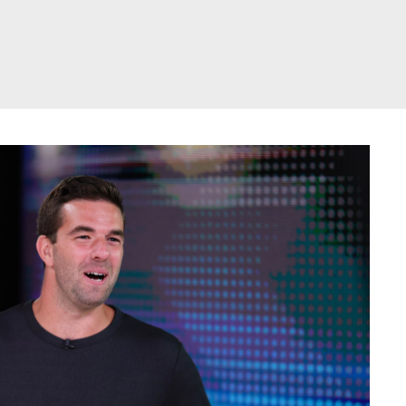
דלג
תוכן