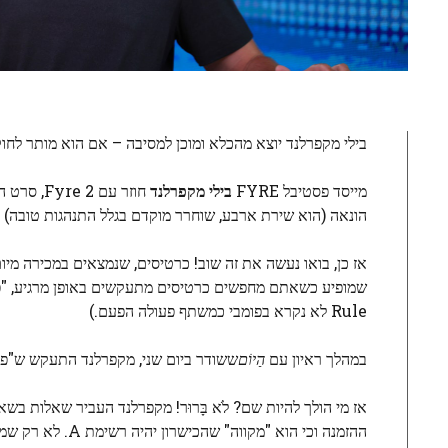
בילי מקפרלנד יוצא מהכלא ומוכן למסיבה – אם הוא מותר לחו
מייסד פסטיבל FYRE
בילי מקפרלנד
הונאה (הוא שירת ארבע, שוחרר מוקדם בגלל התנהגות טובה) 
שמופיע כשאתם מחפשים כרטיסים מתעקשים באופן מרגיע, "פסטיבל FYRE 2 הוא אמיתי." רִיאָל! ממש כמו שותף למת
Rule לא נקרא בפומבי כמשתף פעולה הפעם.)
במהלך ראיון עם
הַיוֹם
ששודר ביום שני, מקפרלנד התעקש ש"פייר 2 באמת לא קשור לעבר וזה לא קשור אלי, זה קשור לקיחת החזון, שהו
אז מי הולך להיות שם? לֹא בָּרוּר! מקפרלנד העביר שאלות ב
ההזמנה וכי הוא "