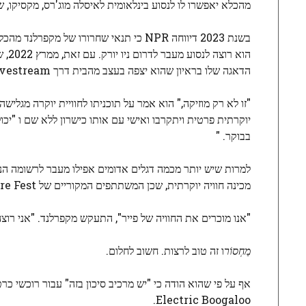
מהכלא יאפשרו לו לנסוע בינלאומית לאיסלה מוג'רס, מקסיקו, שם האירוע אמ
בשנת 2023 דיווחה NPR כי תנאי שחרורו ש
הוא
הדאגה שלו בראיון שהוא יצפה בעצב מהבית דרך Livestream.
בבוקר. "
מכינה חוויה יוקרתית, שכן המשתתפים המקוריים של Fyre Fest היו מעידים), הוא דיבר גדול מִשְׂחָק.
"אנו מוכרים את החוויה של פייר", התעקש מקפרלנד. "אני רוצ
מַחְסוֹר
ו זה טוב לרצות. חשוב לחלום.
Electric Boogaloo.