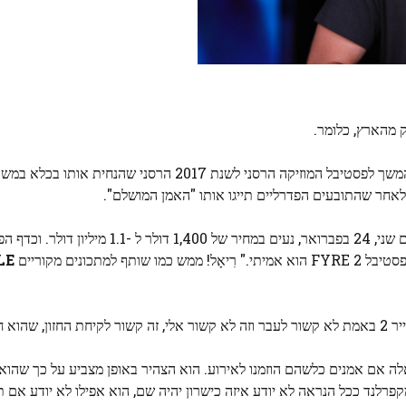
ק מהארץ, כלומר.
חוזר עם Fyre 2, סרט המשך לפסטיבל המוזיקה הרסני לשנת 2017 הרסני שהנ
לאחר שהתובעים הפדרליים תייגו אותו "האמן המושלם".
אז כן, בואו נעשה את זה שוב! כרטיסים, שנמצאים במכירה מיום שני, 24 בפברואר, נעים במחיר של 0
כונים מקוריים
LE
א חזק. "
שאלה אם אמנים כלשהם הוזמנו לאירוע. הוא הצהיר באופן מצביע על כך שהו
מקווה" שהכישרון יהיה רשימת A. לא רק שמקפרלנד ככל הנראה לא יודע איזה כישרון יהיה שם, הוא אפילו לא יוד