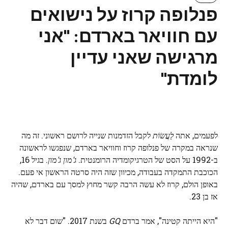
פנלופה קרוז על נישואים
עם חוויאר בארדם: "אני
מרגישה שאני עדיין
לומדת"
לפעמים, אתה
לַעֲשׂוֹת
לקבל הזדמנות שנייה לרושם ראשוני. זה מה
שנראה במקרה של פנלופה קרוז וחוויאר בארדם, שנפגשו לראשונה
ב-1992 על הסט של הטרגיקומדיה הרומנטית.
ג'מון ג'מון
. בגיל 16,
הכוכבת התמקדה בעבודה, מכיוון שזה היה סרטה הראשון אי פעם.
באופן הולם, קרוז לא עשה הרבה קשר מחוץ למסך עם בארדם, שהיה
אז בן 23.
"היא הייתה קטינה", אמר ברדם
GQ
בשנת 2017. "שום דבר לא