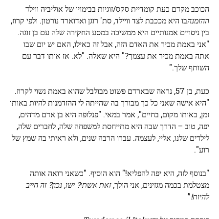
הכוכב מקדם כעת קומדיית סקס/זוגיות בבימויו של אוליביה ווילד
ההזמנה
בו היא מככבת לצד וויילד, סת' רוגן ואדוארד נורטון. ולפי קרוז,
בין ניסויים אמנותיים היא ממשיכה במסע החקירה שלה עם בן זוגה.
"אני באמת מכיר את האדם הזה, אבל זה כאילו, האם יש יום שבו
אתה באמת מכיר את עצמך?" היא שאלה. "לא. אז אותו דבר עם
השותף שלך."
כעת, בן 57, נראה שבארדם פשוט מבולבל שהוא באמת נשוי לקרוז.
"היא אישה שאני כל כך מבורך בה שהייתה לי ההזדמנות להיות באותו
זמן, באותו מקום, בחיים", אמר במאי. "פנלופה היא בן אדם מדהים,
יפה, טוב – הדרך שבה היא מתייחסת למשפחה שלה, לחברים שלה,
לילדים שלנו, אליי, לעצמה. עברו הרבה שנים, ולא ראיתי בה שמץ של
רוע".
"בנוסף לזה, היא יפה להפליא!" הוא הוסיף. "כשאני רואה אותה
מצטלמת בכמה מגזינים, אני הולך,
זאת אשתי? ישו, נכון? זה חייב
להיות!
”