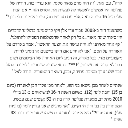
קרה". עם זאת, "זה היה סרט מאוד סקסי. הוא עדיין כזה. הוריה של
פנלופה היו אמיצים לאפשר לה לעשות את הסרט הזה – אם הבת
שלי בגיל 16 הייתה באה אליי עם תסריט כזה, הייתי אומרת בלי דרך!"
כשהצמד חזר ב-2008 עבור וודי אלן
ויקי כריסטינה ברצלונה
הדברים
היו סיפור שונה מאוד…אבל רק לאחר שהמצלמות הפסיקו להתגלגל.
"אף אחד מאיתנו לא היה עושה את הצעד הראשון", אמר בארדם על
האווירה על הסט. "אני לא יודע אם היינו ביישנים או ניסינו להיות
מקצועיים מדי. בכל מקרה, זה הגיע ליום האחרון של הצילומים ושום
דבר לא קרה. אז חשבתי, 'F***! כדאי שנהיה שיכורים!' למרבה המזל
חבר שלנו ערך מסיבת פתיחה, ובכן, השאר היסטוריה. תודה לאל!"
שנתיים לאחר מכן נישאו בני הזוג, ולאחר מכן נולדו הבן לאונרדו (כיום
בן 15) והבת לונה (12). כשיום השנה ה-16 לנישואיהם ב-13 ביולי
2010 מתקרב, מספרת פנלופה קרוז בת ה-52
אֲנָשִׁים
שגם עכשיו,
המסתורין בין בני הזוג חי וקיים. "אני מרגיש שאני עדיין לומד (בזוגיות
שלי), אתה יודע?" היא אמרה. "ואני עם מישהו שאני מכיר כבר 33
שנים."