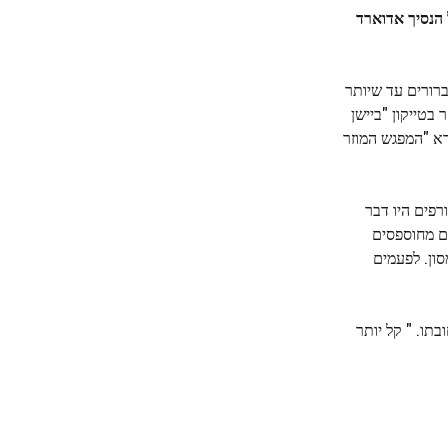
הנסיך אדוארד
ראה יישארו לא ברורים עד שיותר
בטייקון "ביישן
רא "המפגש המוזר
רפים היו דבר
ם מחוספסים
סון. לפעמים
ובתו. " קל יותר