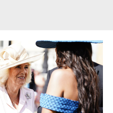
דלג
תוכן