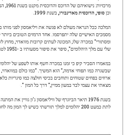
מרכזיות: נישואיהם של הדוכס והדוכסית מקנט בשנת 1961, הנישומים הטלוויזיוניים של צ'ארלס והנסיכה דיאנה בשנת 1981, ונישואיהם של
וכן
סופי, הדוכסית מאדינבורו,
בשנת 1999.
מסמכים האישיים שלה יתפרסמו. אחד הרמזים הטובים ביותר לגב
ומסתורי" במכרה שלו, המכונה לעתים קרובות מוואדוי, מחוץ ל
שלי עם מלך היהלומים", סיפר את סיפור מסעותיו ב -1951 לטנגניקה כדי להראות לוויליאמסון ואת מכונות הליטוש שלו בפעולה.
במאמרו הסביר קיפ כי זמנו במכרה חשף אותו לשפע של יהלומים
שבשגרה כמו תפוחי אדמה," הוא המשיך. "כמו כולם במוואדוי
ארוזים בפחים שטוחים ותוחבים בכיסי חולצה כמו סיגריות כלאחר
מצאתי את עצמי לבד במעון ממיין," דרך כל המון ".
בשנת 1976 תיאר הביוגרף של וויליאמסון ג'ון גוויין 
לתת כמעט 200 יהלומים למלך תורשתי כשיש לך המון מה לחסוך.