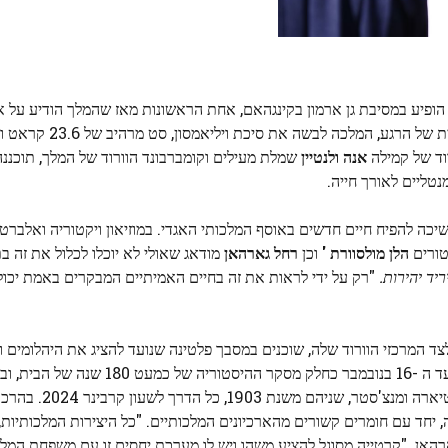
ופיע במסיבת גן ארמון בקינגהאם, אחת הראשונות מאז שהמלך הודיע ​​על 
שלושה חודשים קודם לכן. אולי כדי לציין את המש
אנה ולנטיין
שמלת מעילים וקומברבונד הוורוד של המלך, תוכננ
טליים לאורך חייה.
 להפיח חיים חדשים באוסף המלכותי האגדי. במוזיאון ויקטוריה ואלברט ב
הלן מולסוורת '
וכן
רחל גארהאן
מודאג שאולי לא יוכלו לכלול את זה ב
ריד יהירות.
"רק על ידי לראות את זה בחיים האמיתיים המבקרים באמת יכול
1 ברקנים קטנים, 12 באגטים ו -12 מרקיזים לצד המרכזי הוורוד שלה, שוכנים במסבך פלטינה שנועד להציג את ה
זה יהיה בתצוגה ציבורית במיקום של המוזיאון בדרום קנזינגטון עד ה -16 בנובמבר כחל
ראשית הפופולריות שלו בקרב האצולה הבריטית, כמ
ול לארכיוני החברה, יחד עם חומרים קשורים מהארכיונים המלכותיים. "כל היצירות המלכות
רהאן. "קרטייה מסוגל להציע משהו ויש לו מערכת יחסים זו עם משפחת המל