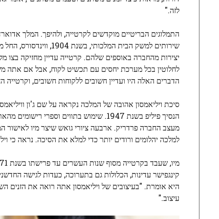
לזה."
התמלוגים הבריטיים מוקדשים לקרטייה, ולהיפך. המלך אדוארד
שירותים למשק הבית המלכותי, בשנת 1904, ווינדסורס, החל מהמלכה מרי ועד וואליס סימפסון לאם המלכה לנסיכה דיאנה ל
יצירות מהחברה באוספים שלהם. קרטייה עדיין מחזיקה בצו מלכ
לחלוטין בכל מערכת יחסים עם תכשיט לקוח, אבל אם אתה משפח
הדברים האלה היו ועדיין חשובים ללקוחות חשובים, וקרטייה ה
סיכת ויליאמסון אהובה של המלכה נקראה על שם ג'ון וויליאמ
הנסיך פיליפ בשנת 1947. שימוש בתווים וספ
מעצב החברה פרדריק. ארבעה ציורי גואש שיצר מיו לאישור המלכ
למלכה יהלומים ורודים יותר כדי למלא את הסיכה. נראה כי ויליאמסון לא הצ
קינגפישר עדינות, הכלולות גם בתערוכה, כעדות לגישה החדשני
היא אומרת. "בעיצובים של ויליאמסון אתה רואה את הזנים הש
עיצוב."