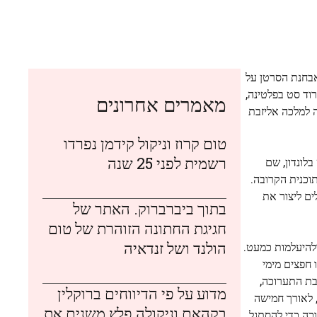
אבחנת הסרטן על
מעות הרגשית של הרגע, המלכה לבשה את סיכת ויליאמסון, סט מרהיב של 23.6 קראט ורוד סט בפלטינה,
מאמרים אחרונים
ה למלכה אליזבת
טום קרוז וניקול קידמן נפרדו
רשמית לפני 25 שנה
לונדון, שם
תוכנית הקרובה.
ים ליצור את
בתוך ביברברוק. האתר של
חגיגת החתונה הזוהרת של טום
הולנד ושל זנדאיה
יהלומים ולהיעלמות כמעט.
ק מסקר ההיסטוריה של כמעט 180 שנה של הבית, ובו חפצים מימי
ו ברוכות טיארה ומנצ'סטר, שניהם משנת 1903, כל הדרך לשעון קרבינר 2024. בהרכבת התערוכה,
מדוע על פי הדיווחים ברוקלין
יות, לאורך חמישה
בקהאם וניקולה פלץ משנים את
וכה כדי להסתגל