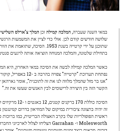
במאי השנה שעברה,
המלכה קמילה
וכן
המלך צ'ארלס השלישי
ה
שתוכנן על ידי קרטייה בשנת 1953. הסיכה, שתואמת את הוורוד של קמילה
בתחילת שלטונה, והמלכה המנוחה הוציאה אותה לרגעים סנטימנ
כאשר המלכה קמילה לבשה את הסיכה במאי האחרון, היא המשיכה
נפתחת תערוכת "קרטייה" צפויה בהרבה ב -12 באפריל, קוקורטורים
"אנו בר מזל שהמלך מלווה לנו את זה לתוכנית", אומר גארהאן
י
הקשר הזה בין היצירה לרישומים לבין האנשים שעשו את זה."
הסיכה כוללת 70
Molesworth ו- Garrahan הצליחו לצל
דורות, מראות כיצד זמנים משתנים וטעמים משתנים", אומר גא