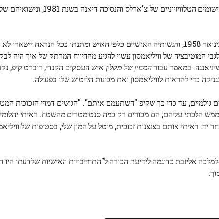
המלכה ככל הנראה מעולם לא פגשה את ויליאמסון לפני מותו בינואר 1958, ורגשותיה האישיים כלפי האיש ומתנתו ככל הנ
י המוטיבציה של וויליאמסון עשוי להגיע מהדיווח המרתק של איך היה לבקר 
שיניאנגה. במאמר עבור
המגזין של מקלין
איש העסקים הקנדי, רוברט קיפ, נק
 גולמיים, עד כדי כך שקיפ "השתעמם איתם". "הגושים דמויי הזכוכית המטו
, ממש הלכתי עליהם; הם מכורים רק כמה סנטימטרים מהשטח. ראיתי יהלומי
 יד. ראיתי אותם בצנצנות זכוכית, מוטל על המון שלי, בסטופות של וויליאמ
את המתנה למלכה אליזבת כדוגמה לידיעת הכורה ל"התחייבויות האישיות שלדעתו היו ח