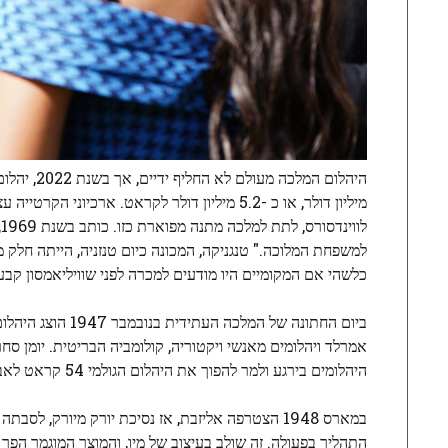
מיליון דולר, או כ -5.2 מיליון דולר לקראט. אר
לווינדסורס, לתת למלכה מתנה מפוארת כזו. כותב בשנת 1969, היסטוריון תכשיטים
למשפחת המלוכה." טנגניקה, המכונה כיום טנזניה, הייתה חלק מ
כלשהי אם המקומיים היו מודעים למכרה לפני שוויליאמסון קבע
ביום החתונה של ה
אמרלד ויהלומים מאנשי ויקטוריה, קולומביה הבריטית. יומן סח
היהלומים בירגע ולמר להפוך את היהלום הגולמי 54 קראט לאבן מבריקה חתוכה.
התהליך בפעולה. זה שולב בעיצוב של מיו, והמוצר המוגמר הפך