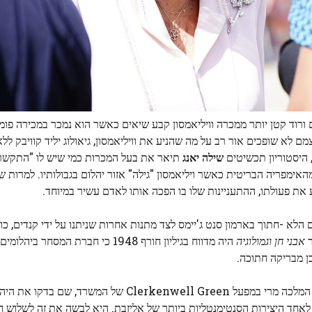
כיוני הקרטייה עצמם לא שופכים אור רב על מה שהניע את וויליאמסון, גיאולוג יליד קוויבק
שילה יאנג
תיאר את בעל המכרות כמי שיש לו "התקשר
האימפריה הבריטית כאשר ויליאמסון "גילה" אזור יהלום בגבולותיו. למרות 
 את פעולתו, ההתעניינות שלו בו הפכה אותו לאדם עשיר במיוחד.
מלכה העתידית בנובמבר 1947 הוצג היהלום הלא -חתוך בארמון סנט ג'יימס לצד מתנות אחרות שניתנו על ידי קנד
ר
אבני חן וגמולוגיה
היה מדווח בגיליון חורף 1948 כי חברת המסח
במארס 1948 הצטרפה אליזבת, אז נסיכת יורק מיורק, לסבתה המלכה מרי במפעל Clerkenwell Green
 לאחד היצירות הסנטימנטליות ביותר של אליזבת. היא לבשה את זה לשלוש ח