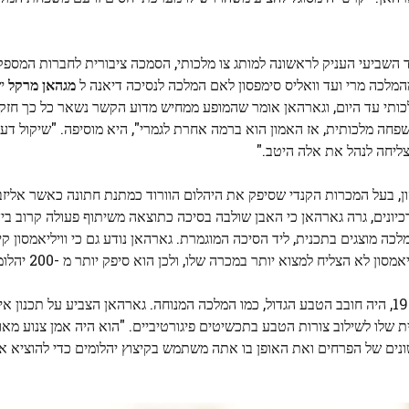
 השביעי העניק לראשונה למותג צו מלכותי, הסמכה ציבורית לחברות המספק
מגהאן מרקל
יש
ותי עד היום, וגארהאן אומר שהמופע ממחיש מדוע הקשר נשאר כל כך חזק. "
ה מלכותית, אז האמון הוא ברמה אחרת לגמרי", היא מוסיפה. "שיקול דעת
צליחה לנהל את אלה היטב."
סון, בעל המכרות הקנדי שסיפק את היהלום הוורוד כמתנת חתונה כאשר אלי
רי רישומים מהארכיונים, גרה גארהאן כי האבן שולבה בסיכה כתוצאה משיתוף פעולה קרוב ב
ה מוצגים בתכנית, ליד הסיכה המוגמרת. גארהאן נודע גם כי וויליאמסון קיו
ליח למצוא יותר במכרה שלו, ולכן הוא סיפק יותר מ -200 יהלומים לבנים במקום.
מיו, שעבד בקרטייה מסוף שנות העשרים עד פרישתו בשנת 1971, היה חובב הטבע הגדול, כמו המלכה המנוחה. גארהאן הצביע על ת
ת שלו לשילוב צורות הטבע בתכשיטים פיגורטיביים. "הוא היה אמן צנוע מאו
ונים של הפרחים ואת האופן בו אתה משתמש בקיצוץ יהלומים כדי להוציא א