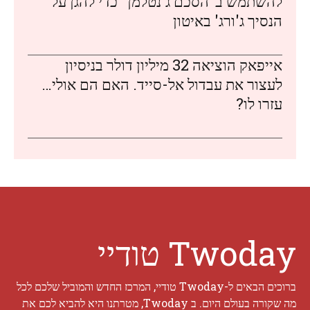
להשתמש ב"הסכם ג'נטלמן" כדי להגן על
הנסיך ג'ורג' באיטון
אייפאק הוציאה 32 מיליון דולר בניסיון
לעצור את עבדול אל-סייד. האם הם אולי…
עזרו לו?
Twoday טודיי
ברוכים הבאים ל-Twoday טודיי, המרכז החדש והמוביל שלכם לכל
מה שקורה בעולם היום. ב Twoday, מטרתנו היא להביא לכם את