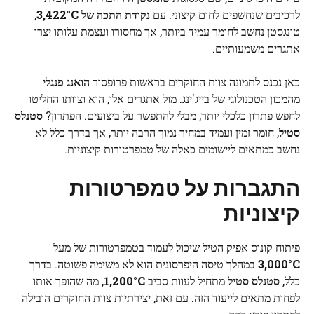
לרכיבים שנחשפים לחום קיצוני. עם
נקודת התכה של 3,422°C
,
טונגסטן נחשב לחומר עמיד ביותר, אך מחסורו ועצמת עלותו יצרו
אתגרים משמעותיים.
כאן נכנס לתמונה צוות החוקרים בראשות פרופסור
הואנג פנגלי
מהמכון הטכנולוגי של בייג'ינג. מול אתגרים אלו, הוא וצוותו החליטו
לחפש פתרון כלכלי יותר, מבלי להתפשר על ביצועים. הפתרון?
סטנלס
סטיל
, חומר זמין ועמיד במחיר נמוך הרבה יותר, אך בדרך כלל לא
נחשב כמתאים ליישומים כאלה של טמפרטורות קיצוניות.
התגברות על טמפרטורות
קיצוניות
פיתוח קונוס אפיק הטיל שיכול לעמוד בטמפרטורות של מעל
3,000°C
במהלך טיסה היפרסונית הוא לא משימה פשוטה. בדרך
כלל,
סטנלס סטיל
מתחיל לעוות סביב
1,200°C
, מה שהופך אותו
לפחות מתאים לייעוד הזה. עם זאת, יצירתיות צוות החוקרים הובילה