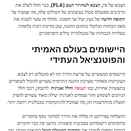
הצבא של סין,
הצבא לשחרור העם (PLA)
, כבר החל לשלב את
הרכיבים מסטנלס סטיל בעיצובים של הטילים שלה, מה שמעיד על
תקופה חדשה
של נשק יעיל אך חסכוני. מהלך זה עשוי לשנות את
מאזן הכוחות הגלובלי בתחום ההגנה, שכן מדינות רבות נלחמות
בעלויות הגבוהות של טכנולוגיית טילים היפרסוניים.
היישומים בעולם האמיתי
והפוטנציאל העתידי
היישומים המעשיים של פריצת הדרך הזו לא מוגבלים רק לצבא.
העקרונות מאחורי מערכת ההגנה התרמית עשויים להוביל לשיפורים
בתעשיות אחרות, כמו
תעופה
וחלל
ו
אנרגיה
. לדוגמה, רכבי חלל
הניתנים לשימוש חוזר וצמחים לאנרגיה יעילה מאוד עשויים להפיק
תועלת מהחדשנות הזו, מה שמוביל להתקדמות טכנולוגית רחבה יותר.
ההצלחה בפרויקט זה סללה את הדרך למחקר נוסף בחומרים
מתקדמים ויישומיהם בסביבות קיצוניות. מדעני סין כבר חוקרים
דרכים נוספות לשדרג את
עמידות הסטנלס סטיל
בתנאים שונים, עם