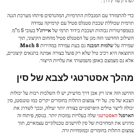
לפתרון פורץ דרך.
כדי להתמודד עם המגבלות התרמיות, המהנדסים פיתחו מערכת הגנה
תרמית שכוללת שכבת סטנלס סטיל עם קרמיקה עמידה
בטמפרטורות גבוהות ושכבת בידוד תרמי של
איירוג'ל
בעובי 5 מ"מ.
השילוב החדשני הזה מגן על הסטנלס סטיל מהחום הקיצוני, תוך
שמירה על
שלמות המבנה
גם בעת עמידה במהירות
Mach 8
.
התוצאה היא רכיב טיל שלא רק פועל בצורה אמינה בתנאים קיצוניים,
אלא גם מצמצם באופן משמעותי את עלויות הייצור.
מהלך אסטרטגי לצבא של סין
ההישג הזה אינו רק אבן דרך מדעית; יש לו השלכות רבות על יכולות
הצבא של סין. על ידי צמצום התלות בחומרים יקרים כמו טונגסטן, סין
יכולה לייצר טילים היפרסוניים בצורה יותר יעילה, ובכך לשדרג את
הארסנל
האסטרטגי
שלה בעלויות נמוכות יותר. בנוסף, פיתוח זה
מדגיש את המחויבות של סין להישגים טכנולוגיים עצמאיים, תוך
צמצום התלות בחומרים ובמומחיות זרה.