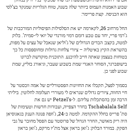
שבוע האמנות העמוס ביותר שלה בשנה, טווח הגלריות שמנקד בצ'לסי
הוא הכניסה. קצת פריימר:
החל מרחוב 26, לקארמה יש את הסלסילות הפיסוליות המורכבות של
ג'רמי פריי, יחד עם טבע דומם דמוי מורנדי של יואי לי-סמית'. בלוק
למטה, בקצב: הבדים הגדולים של ג'וליאן שנאבל של עצים על מפות,
בהשראת הקיץ באיטליה – ציורי צלחות גדולות ומחוספסות כל כך
בטוחות בעצמן שאתה חייב להיכנע. התוכנית מוקדשת לברונו
בישופברגר, הסוחר האגדי שמת בשבוע שעבר, וגיאורג בזליץ, שמת
שבוע לפני כן.
בסמוך לפצל, תקבלו את החזיונות הפסטורליים של אמה וובסטר על
חיי החווה, ציורים גדולים שנראים לי מעוררי תעלומה לחלוטין. ביליתי
הרבה זמן בהסתכלות עליהם. ל-Petzel's יש גם את
Tschabalala Self בחדר הצפייה, ועבודות חדשות וטעימות של
סת' פרייס בחלל ההקדמה. למטה ב-24, ג'וזפה פנונה הענק בגאגוסיאן
היה ריק מאושר, החדר הגדול של פרוסטד עם הפסל מחובר על גבי
הפקק. במורד הבלוק: ג'ואן בראון אצל מת'יו מרקס, ג'ואן בראון