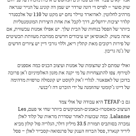
שוק סוער – לפייס די דונה שרדר יש שמן דה קונינג על הנייר שנראה
מרהיב לחלוטין. לאדוארד טיילר נחם יש מקט של 1:10 של אלכסנדר
קלדר
יציבות ירושלים,
דרך לקבל את אחת היצירות המונומנטליות
ביותר של הפסל בנוחות של הבית שלך. יש אפילו אמנות עכשווית, אם
אתה בשוק. לגאגוסיאן יש עיבודים חדשים ממתכת מעוותת תכשיטים
של פירות רקובים מאת קתלין ריאן, וללוי גורבי דיין יש ציורים חדשים
של ג'נה גריבון.
ואולי שמתם לב שהצומת של אמנות ועיצוב הכניס כמה אספנים
לטירוף. צפו להתנצחויות על מי יקנה את מזנון האלומיניום ז'אן פרובה
בדוכן של לאפאנור. לגלרי ז'אק לקוסט יש קונסולה טרפזית מדהימה
של דייגו ג'קומטי שהוזמנה על ידי הוברט דה ז'יבנשי.
גם ב-TEFAF היא עבודה של אולי צמד
העיצוב-מאסטרו-כאמנים-המבוקשים ביותר שחי אי פעם, Les
Lalanne. כמה שבועות לאחר שסדרת מראות של קלוד לאלן
נמכרה בסותביס תמורת 33.5 מיליון דולר, הגלריה פול קולון מביא
ליריד
קנארד,
פסל הברווז הענק של פרנסואה-קסבייר לאלן – פסל