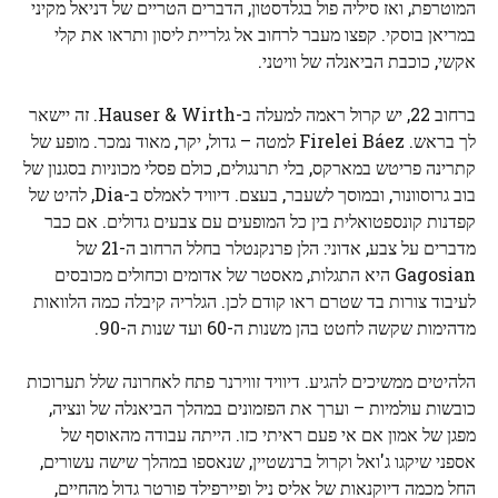
המוטרפת, ואז סיליה פול בגלדסטון, הדברים הטריים של דניאל מקיני
במריאן בוסקי. קפצו מעבר לרחוב אל גלריית ליסון ותראו את קלי
אקשי, כוכבת הביאנלה של וויטני.
ברחוב 22, יש קרול ראמה למעלה ב-Hauser & Wirth. זה יישאר
לך בראש. Firelei Báez למטה – גדול, יקר, מאוד נמכר. מופע של
קתרינה פריטש במארקס, בלי תרנגולים, כולם פסלי מכוניות בסגנון של
בוב גרוסוונור, ובמוסך לשעבר, בעצם. דיוויד לאמלס ב-Dia, להיט של
קפדנות קונספטואלית בין כל המופעים עם צבעים גדולים. אם כבר
מדברים על צבע, אדוני: הלן פרנקנטלר בחלל הרחוב ה-21 של
Gagosian היא התגלות, מאסטר של אדומים וכחולים מכובסים
לעיבוד צורות בד שטרם ראו קודם לכן. הגלריה קיבלה כמה הלוואות
מדהימות שקשה לחטט בהן משנות ה-60 ועד שנות ה-90.
הלהיטים ממשיכים להגיע. דיוויד זווירנר פתח לאחרונה שלל תערוכות
כובשות עולמיות – וערך את הפזמונים במהלך הביאנלה של ונציה,
מפגן של אמון אם אי פעם ראיתי כזו. הייתה עבודה מהאוסף של
אספני שיקגו ג'ואל וקרול ברנשטיין, שנאספו במהלך שישה עשורים,
החל מכמה דיוקנאות של אליס ניל ופיירפילד פורטר גדול מהחיים,