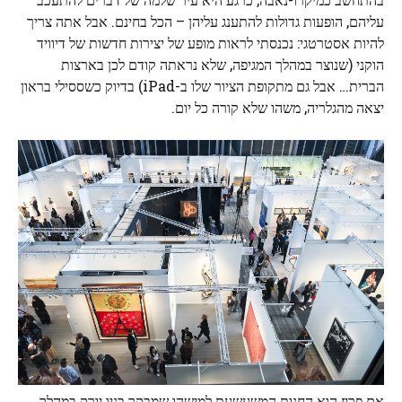
עליהם, הופעות גדולות להתענג עליהן – הכל בחינם. אבל אתה צריך
להיות אסטרטגי: נכנסתי לראות מופע של יצירות חדשות של דיוויד
הוקני (שנוצר במהלך המגיפה, שלא נראתה קודם לכן בארצות
הברית… אבל גם מתקופת הציור שלו ב-iPad) בדיוק כשססילי בראון
יצאה מהגלריה, משהו שלא קורה כל יום.
אם פריז הוא החנות המשעשעת למישהו שמבקר בניו יורק במהלך