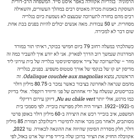
הרמוניה" בגלריות אקווולה באפר איסט סייד. המשפחה הרב-דורית
העוסקת באמנות מכרה מאטיס רבים במהלך העשורים, והשאילה
רבים מהם בחזרה לתערוכה שבעצם לא נשמעת כיום בגלריה
מסחרית. יש 50 עבודות. מאה אנשים יכולים להיות בפנים בבת אחת.
שום דבר לא למכירה.
כשהלכתי במעלה רחוב 79 ביום חמישי בבוקר, ראיתי תור במורד
המדרגות שנמשך רוב הדרך לפארק. אני לא יודע איך להעביר כמה זה
מוזר – שלתערוכה של צייר אימפרסיוניסטי בגלריה של בית עירוני ליד
מדיסון יש קו של בנקסי של אורך סטטוס משפיע. בפנים, בגלריה
הראשונה, נמצא
Odalisque couchée aux magnolias.
זה
מהמם שנראה לאחרונה בציבור כאשר נמכר ב-80.75 מיליון דולר
בכריסטיס, שנשלח על ידי אחוזתם של פגי ודיוויד רוקפלר. אולי בדיוק
כמו מרגש, אולי יותר
Nu au châle vert,
דיוקן עירום רדיקלי
מ-1921–1922. הציור היה חלק מפרשת בובייה. לפי מסמכי בית
המשפט, איב בובייר רכש את היצירה ב-60 מיליון דולר באופן פרטי
מסותביס, ולאחר מכן מכר אותה לדמיטרי ריבולובלב תמורת 85 מיליון
דולר, חלק מסדרת הסימון שהיווה את ההונאה לכאורה. עד 2022,
אקוובלה החזיק את הציור בדוכן שלה ביריד פריז של ארט באזל, לפי