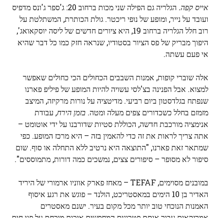
אייס קפה.
הגלריה גם הפילה שני מכות ברחוב 20: ג'ספר ג'ונס מדפיס
ועובד על נייר, ומופע של נופי ריכטר. גולת הכותרת, המשתלטת על
רוב חלל הגלריה ברחוב 19, היא ציורים חדשים של ליסה יוסקאואג',
היפוך מבריק של פס הציור בסטודיו, שנראה חזק כמו כל דבר שהיא
אי פעם עשתה.
אלה שוברי קופות, אמנות השבבים הכחולים הכי כחולים שאפשר
למצוא. אבל הפנינה בצ'לסי עשויה להיות המופע של פיליפ פארנו
שנפתח בגלדסטון ביום רביעי. מדיטציה על נורות מרקיזה, המיצב
מזמזם בחלל כשכדורים צפים מעלה ומטה.
בזמן הירח,
עבודת
אנימציה מורכבת חדשה, הכוללת סטיות שדורבנו על ידי אוטומט –
אתה צריך לראות את זה כדי להאמין בזה – היא מרכז המופע. כפי
שמתאר זאת פארנו, "התוצאה היא נרטיב ללא התחלה או סוף. שום
סיפור לא מסופר – סיפורים צצים, נמשכים כמה דורות, מתמוססים".
במובנים מסוימים, TEFAF – מאחז פארק אווניו ארמורי של היריד
האדיר בן 10 הימים במאסטריכט, הולנד – פוגש את רגע איסוף
האמנות הנוכחי טוב יותר מכל מקום בעיר. ישנם מאסטרים
אמריקאים עבור אותם פטרונים המחפשים איכות מוכחת על פני חום