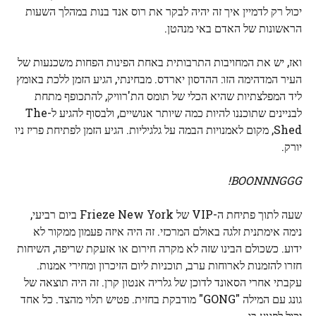
יכול רק לדמיין איך זה יהיה לבקר את רוס אנד בנות במהלך השעות
הראשונות של האדם באי מנהטן.
ואז, יש את המחויבות התרבותית באחת הפינות הפחות משכנעות של
העיר המדהימה הזו: ההדסון יארדס. מבחינתי, הגיע הזמן ללכת באומץ
ליד המפלצתיות שהיא הכלי של תומס הת'רוויק, להתכופף מתחת
לבניינים שתוכננו להיות כמה שיותר אנושיים, ולבסוף להגיע ל-The
Shed, מקום לאמנויות הבמה על גלגיליות. הגיע הזמן לפתיחת פריז ניו
יורק.
BOONNNGGG!
שעה לתוך פתיחת ה-VIP של Frieze New York ביום רביעי,
נימה אימתנית זלגה באולם המרכזי. זה היה איזה פעמון ממקור לא
ידוע. כשכולם הבינו שזה לא מקרה חירום או אזעקת שריפה, השיחות
חזרו להזמנות לארוחות ערב, תוכניות ליום הזיכרון ומחירי אמנות.
עקבתי אחרי הסאונד לדוכן של גלריה אנטון קרן. זה היה תוצאה של
גונג עם המילה "GONG" מודבקת בחזית. פטיש תלוי מהצד. כל אחד
יכול לפגוע בו.