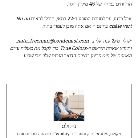
הדיווחים במחיר של 45 מיליון דולר.
אבל כרגע, עד לסגירת המופע ב-22 במאי, תוכלו לראות
Nu au
châle vert
בחינם – אם אתה מוכן לעמוד בתור.
יש לך טיפ? פנה אלי ב-
nate_freeman@condenast.com
.
ותוודא שאתה
הירשם ל-True Colors
כדי לקבל את משלוח עולם
האמנות של נייט פרימן בתיבת הדואר הנכנס שלך מדי שבוע.
ניקולס
ניקולס, עיתונאי ותיק ומוערך ב-Twoday, מתמחה בזכויות אדם