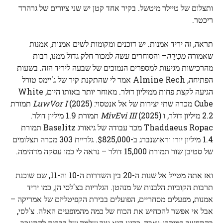
ותצלום של טיילר מיטשל. בקיר אחד קטן יש שני ציורים של גרהרד
ריכטר.
תראה, זה יריד אמנות. יש דוכנים ומקומות לשים אמנות, אמנות
שאמורה
מְכִירָה
– והסוחרים
עשה
למכור חלק גדול ממנו, רבות
מהרכישות מגיעות למספרים הנמוכים של שבעה ליריד הזה. בשעות
הפתיחה, Almine Rech אמר לי שהתקנת קיר של ג'יימס טורל
הגיעה לקצת פחות ממיליון דולר. מאוחר יותר באותו היום, White
Cube מכרה שתי יצירות של אל אנטסוי:
LuwVor I
(2025) תמורת
2.2 מיליון דולר, ו
MivEvi III
(2025) תמורת 1.9 מיליון דולר.
Thaddaeus Ropac מכר עבודה של גיאורג Baselitz תמורת
1.4 מיליון יורו וראושנברג ב-$825,000. גלריית 303 מכרה תצלומים
של סטיבן שור תמורת 15,000 דולר – נראה לי כמו עסקה מדהימה.
ואז אתה מטייל אל שנות ה-20 בין השדרות ה-10 וה-11, שם שוכנת
תרבות הקוביות הלבנות של מנהטן. הגלריות בצ'לסי הן, כמו יריד
אמנות, מפעלים מסחריים, הפועלים בבירת הקפיטליזם של אמריקה –
אבל אי אפשר להכחיש את הכוח של כמה מהמופעים האלה. צ'לסי,
בהתחשב כמיקרו-נאבה, כרגע היא עיר שלמה של דברים להתעכב