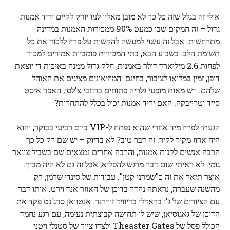
אולי זה בגלל שזה כל כך לא מובן מאליו לניו יורק לקיים יריד אמנות
גדול – זה המקום שבו כמעט 90% ממכירות האמנות במדינה
מתרחשות. אבל זה עשוי למעשה להקשות על פריז ללכוד את כל
תשומת הלב. בשבוע הבא, בתי המכירות פומביות אמורים למכור
לפחות 2.6 מיליארד דולר באמנות, חלק גדול ממנה באיכות די יוצאת
דופן, זמין במלואו לציבור, בחינם. המוזיאונים מציגים את האוהל
שלהם. ויש מאות מופעי גלריה פתוחים ברחבי צ'לסי, האפר איסט
סייד וטרייבקה. האם יריד אמנות יכול בכלל להתחרות?
הגעתי לפריז מיד אחרי שהוא נפתח ל-VIP ביום רביעי בבוקר, והוא
היה ארוז מקיר לקיר. זה דבר טוב? לא בדיוק – יש שם רק כל כך
הרבה אנשים לקנות אמנות, והרבה אחרים נמצאים שם בשביל צוואר
גומי. לא ראיתי שום דבר מרגש להפליא, אבל זה גם לא היה מביך.
אוצר תיאר את זה כ"שמרני קטן". עבודות של סינדי שרמן, רק
מהשנה שעברה, נראתה נהדר בדוכן של האוזר אנד וירט. אותו דבר
עם הציורים של ג'ו בראדלי בדיוויד זווירנר. אנטוואן סרג'נט פקד את
הדוכן של גאגוסיאן, שיש לו תחושה קבוצתית נעימה, עם רגע נחמד
הכולל פסל של Theaster Gates ולצדו ציור של סטנלי ויטני