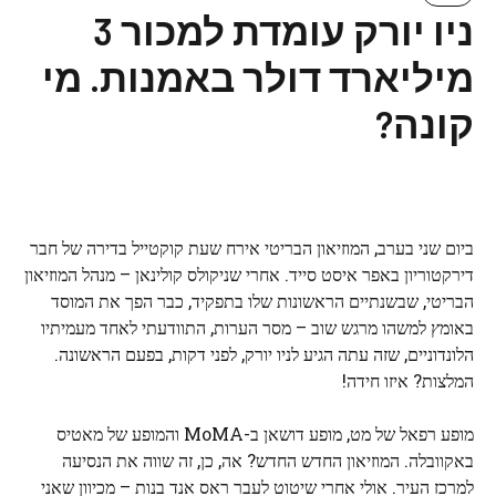
ניו יורק עומדת למכור 3
מיליארד דולר באמנות. מי
קונה?
ביום שני בערב, המוזיאון הבריטי אירח שעת קוקטייל בדירה של חבר
דירקטוריון באפר איסט סייד. אחרי שניקולס קולינאן – מנהל המוזיאון
הבריטי, שבשנתיים הראשונות שלו בתפקיד, כבר הפך את המוסד
באומץ למשהו מרגש שוב – מסר הערות, התוודעתי לאחד מעמיתיו
הלונדוניים, שזה עתה הגיע לניו יורק, לפני דקות, בפעם הראשונה.
המלצות? איזו חידה!
מופע רפאל של מט, מופע דושאן ב-MoMA והמופע של מאטיס
באקוובלה. המוזיאון החדש החדש? אה, כן, זה שווה את הנסיעה
למרכז העיר. אולי אחרי שיטוט לעבר ראס אנד בנות – מכיוון שאני