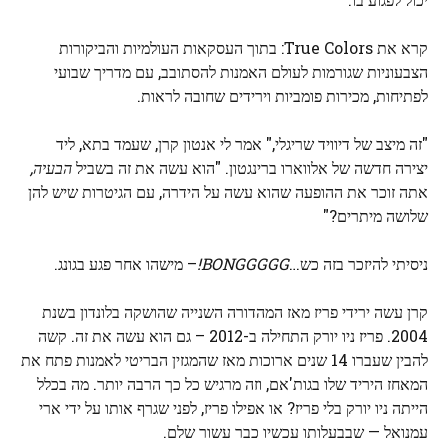
קרא את True Colors: בתוך העסקאות העולמיות והביקורות
הצבעוניות שגורמות לעולם האמנות להסתובב, עם מדריך שבועי
לפתיחות, מכירות פומביות וירידים שחובה לראות.
"זה מיצב של דיוויד שריגלי," אמר לי אנטון קרן, שעמד בתא, ליד
יצירה חדשה של אלווארו ברינגטון. "הוא עשה את זה בשביל
הבעיה,
אתה זוכר את ההופעה שהוא עשה על הידרה, עם הגיטרות שיש להן
שלושה מיתרים?"
ניסיתי להיזכר בזה כש…
BONGGGGG!
– מישהו אחר פגע בגונג.
קרן עשה ירידי פריז מאז המהדורה השנייה שהושקה בלונדון בשנת
2004. פריז ניו יורק התחילה ב-2012 – גם הוא עשה את זה. קשה
להבין שעברו 14 שנים ארוכות מאז שהמגזין הבריטי לאמנות פתח את
המאחז היריד שלו בגות'אם, וזה מרגיש כל כך הרבה יותר. מה בכלל
הייתה ניו יורק בלי פריז? או אפילו פריז, לפני שגרף אותו על ידי ארי
עמנואל — שבבעלותו עכשיו כבר עשור שלם.