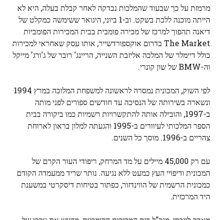
מרמזת על כך שבעוד שהמלכות נבדקה לאחר קבלת בעלה, היא לא
הייתה מוכנה ללכת בשקט. וב-1 ביוני, היגואר ששימשה כמקלט של
דיאנה תהפוך למרכז של מכירה פומבית בבית המכירות הפומביות
The Market בדרום אוקספורדשייר, אותו עסק שאחראי למכירות
כולל דיימלר של המלכה אליזבת השנייה, הריינג' רובר של ג'ורג' מייקל
וה-BMW של שון קונרי.
לפי השוק, המכונית נמסרה לראשונה למשפחת המלוכה במרץ 1994
ונשארה בשירותה של הנסיכה עד חודשים ספורים לפני מותה
ב-1997, והובילה אותה להתקשרויות רשמיות כמו ביקורה בבית
הספר המלכותי לעיוורים ב-1995 והגעתה למלון בראון לארוחת
צהריים ב-1996. מוסך כל השנים.
עם רק 45,000 מיילים על מד המרחק, ריפודי העור הקרם של
המכונית ודיפויי העץ כמעט ללא נגיעה. נותר שריד ממעמדה הקודם
כמכונית הרשמית של הווינדזור, כפתור בטיחות דיסקרטי במשענת
היד המרכזית.
מארק לייבסי, מנכ"ל בית המכירות הפומביות, מדגיש את ערכו של