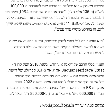
היצירה ומאמין שהוא יכול להגיע הרבה מעל להערכת ה-100,000
ליש"ט (כ-135 אלף דולר): "מצד אחד זו יגואר משנת 1994, ומצד שני
זו למעשה מכונית מלכותית לשעבר כפי ששימשה את הנסיכה דיאנה
המנוחה", אמר ל-BBC. "להחזיק, או אפילו להחזיק, משהו שהיה שייך
להם, זה בהחלט מוסיף ערך עצום".
"היא הוסעה בה לכל רחבי לונדון ובריטניה, ובאופן ידוע יצאה ממנה
כשהיא לבושה בשמלת הנקמה השחורה לאחר שצ'רלס התוודה
לתקשורת מוקדם יותר באותו יום", המשיך.
העניין בכלי הרכב של דיאנה אינו חדש. בשנת 2018 הציג קרן ה-
Jaguar Heritage Trust את יגואר XJ-S קבריולט של דיאנה,
המותאמת אישית עם שני מושבים אחוריים כך שהנסיך הצעיר
וויליאם והנסיך הארי יוכלו לנסוע עם אמם. ובשנת 2022, פורד
אסקורט RS טורבו השחור של הנסיכה דיאנה נמכר במכירה פומבית
תמורת 650,000 ליש"ט – באותה עת, כ-850,000 דולר בארה"ב.
פורסם במקור על ידי Twoday.co.il Spain