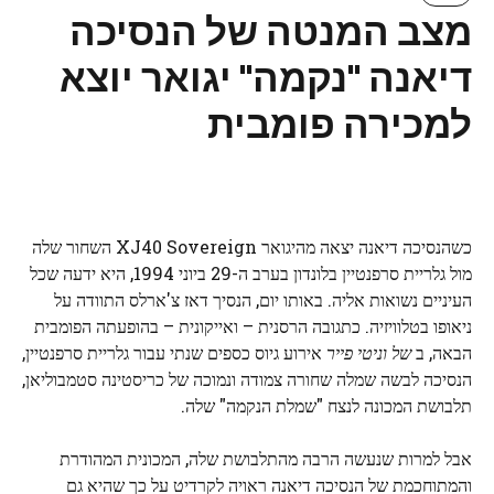
מצב המנטה של ​​הנסיכה
דיאנה "נקמה" יגואר יוצא
למכירה פומבית
כשהנסיכה דיאנה יצאה מהיגואר XJ40 Sovereign השחור שלה
מול גלריית סרפנטיין בלונדון בערב ה-29 ביוני 1994, היא ידעה שכל
העיניים נשואות אליה. באותו יום, הנסיך דאז צ'ארלס התוודה על
ניאופו בטלוויזיה. כתגובה הרסנית – ואייקונית – בהופעתה הפומבית
הבאה, ב
של וניטי פייר
אירוע גיוס כספים שנתי עבור גלריית סרפנטיין,
הנסיכה לבשה שמלה שחורה צמודה ונמוכה של כריסטינה סטמבוליאן,
תלבושת המכונה לנצח "שמלת הנקמה" שלה.
אבל למרות שנעשה הרבה מהתלבושת שלה, המכונית המהודרת
והמתוחכמת של הנסיכה דיאנה ראויה לקרדיט על כך שהיא גם