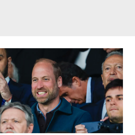
דלג
תוכן