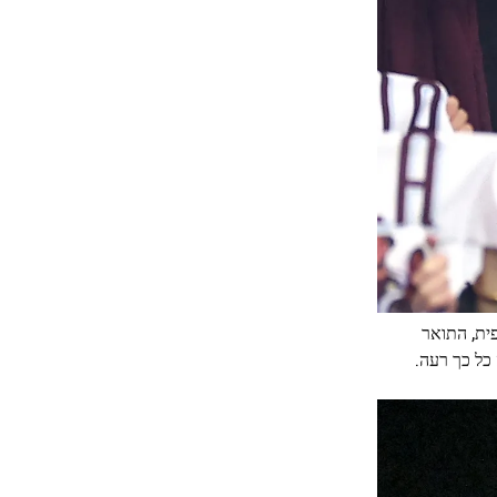
S פרייבורג בגמר הליגה האירופית, התואר