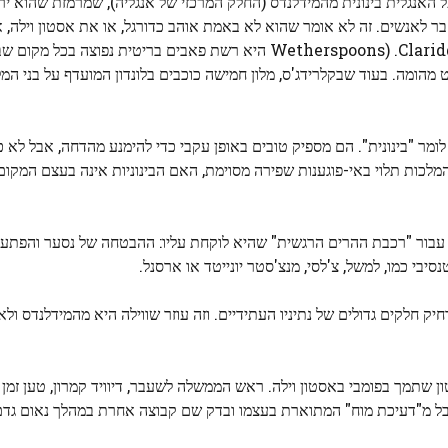
על האנגלית בינונית מהמידלנדס (החלק המרכזי של אנגליה), שמרמזת שהוא י
 לאנשים. זה לא אומר שהוא לא באמת אוהב כדורגל, או את אסטון וילה, אב
שקבוצת הבחירה שלו היא יותר Wetherspoons מזו של Claridge. (Wetherspoons היא רשת פאבים בריט
ו על השטיח במעט מהומה. בעוד שבקלרידג'ס, מלון חמישה כוכבים בלונדון המועדף על בני 
ומר "בינונית". הם מספיק טובים באופן עקבי כדי להימנע מהדחה, אבל לא כ
לכות תלוי באי-פוגענות שפירה מסוימת, האם הבינוניות אינה בעצם המקום
 עבור "רכבת ההרים הרגשית" שהיא לוקחת עליו: ההבטחה של נסער והפתעה. 
יבי כמו, למשל, צ'לסי, מנצ'סטר יונייטד או ארסנל.
רחיק חלקים גדולים של נתיניו העתידיים. וזה עוזר שווילה היא מהמידלנדס ולא
יטון שתמך בפומבי באסטון וילה. ראש הממשלה לשעבר, דיוויד קמרון, טען זמן
סבל מ"דעיכת מוח" המתוארת בעצמו ובדק שם קבוצה אחרת במהלך נאום גדם