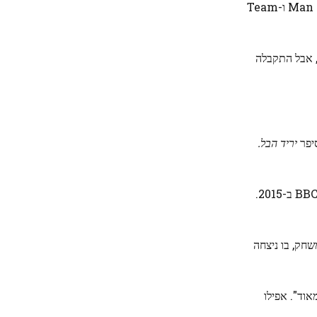
"אנחנו דוגמה נוצצת למדינה שבה פועלות זהויות מרובות", אמר לקהל בלונדון ב-2015. "שם אתה יכול לתמוך ב-Man United, the Windies ו-Team
, אבל התקבלה
סיפר
יריד הבל.
הנרטיב אומר שהנסיך וויליאם החל לתמוך באסטון וילה כתלמיד בית ספר. "לפני הרבה זמן בבית הספר נכנסתי לכדורגל בגדול", הוא אמר ל-BBC ב-2015.
, המלך ג'ורג' השישי, דאז הדוכס מיורק, ביקר בווילה פארק ב-1924 ונשאר למשחק, בו ניצחה
ומי ונהניתי מאוד". אפילו