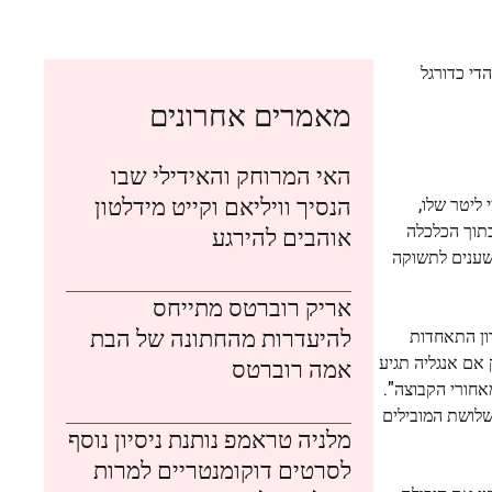
עם אוהדי כדורגל
מאמרים אחרונים
האי המרוחק והאידילי שבו
הנסיך וויליאם וקייט מידלטון
ליטר שלו,
בתוך הכלכלה
אוהבים להירגע
נשענים לתשוקה
אריק רוברטס מתייחס
להיעדרות מהחתונה של הבת
ון התאחדות
רק אם אנגליה תגיע
אמה רוברטס
אחורי הקבוצה".
שלושת המובילים
מלניה טראמפ נותנת ניסיון נוסף
לסרטים דוקומנטריים למרות