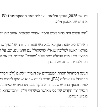
בי
אחרים של אסטון וילה.
"הוא פשוט היה בחור ממש נחמד ואמיתי שבאמת אוהב את וילה", אמר ל-BBC אחד משמונ
האירוע היה יוצא דופן, לא בגלל השחצנות הברורה של נסיך שח
בוודאי ראשון למלוכה שנאלץ להשתולל עם ההמונים. וגם, על
הסוציו-אקונומית הגדולה יותר של ה"ספורט" הבריטי. בין אם
הפרולטרית הנוחה של הנסיך.
חגיגת הכדורגל חסרת המעצורים של הנסיך וויליאם (ולכן חסר
הכדורגל של אנגליה (FA), סביר להניח שהוא
לגמר. ובסוף החודש שעבר הוא ביקר במפתיע במגרש האימונים 
הנסיך יצר תקדים של בכי מאושר במשחקי וילה, וייתכן שהוא
בגביע העולם.