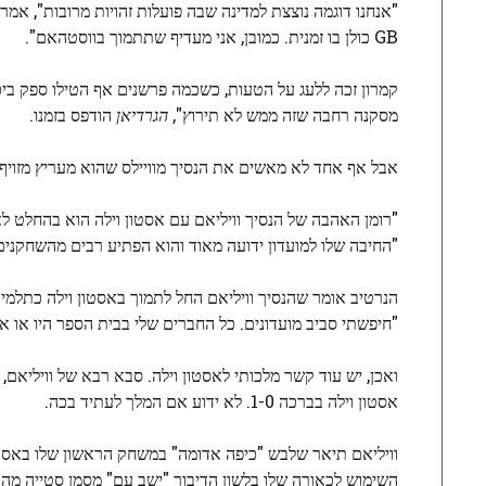
GB כולן בו זמנית. כמובן, אני מעדיף שתתמוך בווסטהאם".
קמרון זכה ללעג על הטעות, כשכמה פרשנים אף הטילו ספק ביכ
מסקנה רחבה שזה ממש לא תירוץ",
הגרדיאן
הודפס בזמנו.
אבל אף אחד לא מאשים את הנסיך מוויילס שהוא מעריץ מזויף.
"רומן האהבה של הנסיך וויליאם עם אסטון וילה הוא בהחלט לא ג
"החיבה שלו למועדון ידועה מאוד והוא הפתיע רבים מהשחקנים 
"חיפשתי סביב מועדונים. כל החברים שלי בבית הספר היו או או
אסטון וילה בברכה 1-0. לא ידוע אם המלך לעתיד בכה.
השימוש לכאורה שלו בלשון הדיבור "ישב עם" מסמן סטייה מהה