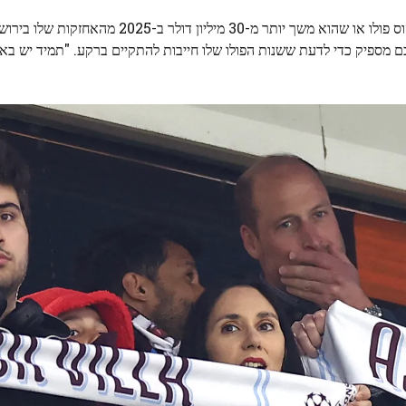
לא משנה שחלק ניכר מבני הנוער וה-20 של וויליאם בילה על סוס פולו או שהוא משך יותר מ-30 מיליו
ם מספיק כדי לדעת ששנות הפולו שלו חייבות להתקיים ברקע. "תמיד יש באזז