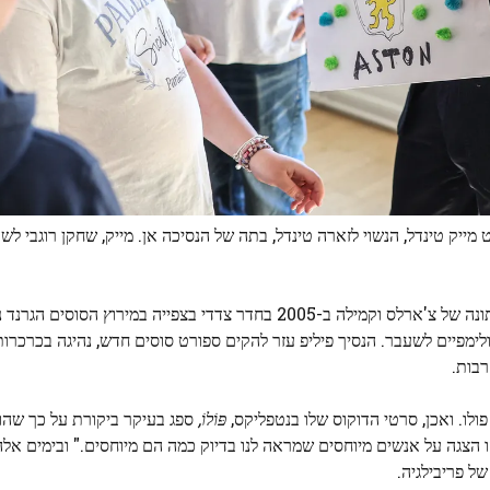
ט מייק טינדל, הנשוי לזארה טינדל, בתה של הנסיכה אן. מייק, שחקן רוגבי לש
המלכה המנוחה אליזבת השנייה בילתה חלק מקבלת הפנים לחתונה של צ'ארלס וקמילה ב-2005 בחדר צדדי בצפייה
לימפיים לשעבר. הנסיך פיליפ עזר להקים ספורט סוסים חדש, נהיגה בכרכרו
רבות.
לו. ואכן, סרטי הדוקוס שלו בנטפליקס,
פּוֹלוֹ,
ספג בעיקר ביקורת על כך שהוא
ו הצגה על אנשים מיוחסים שמראה לנו בדיוק כמה הם מיוחסים." ובימים אל
ל פריבילגיה.