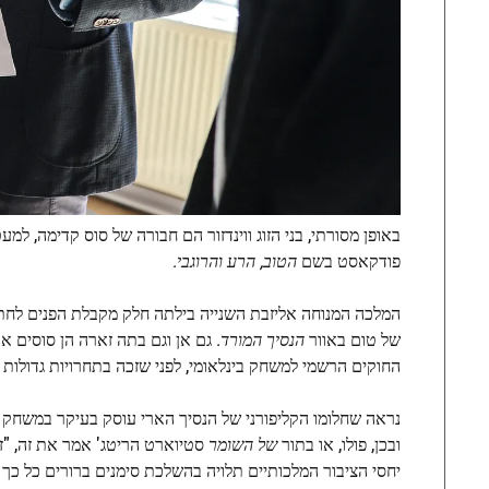
באופן מסורתי, בני הזוג ווינדזור הם חבורה של סוס קדימה, למע
פודקאסט בשם
הטוב, הרע והרוגבי.
של טום באוור
הנסיך המורד.
גם אן וגם בתה זארה הן סוסים או
החוקים הרשמי למשחק בינלאומי, לפני שזכה בתחרויות גדולות 
נראה שחלומו הקליפורני של הנסיך הארי עוסק בעיקר במשחק פו
ובכן, פולו, או בתור
של השומר
סטיוארט הריטג' אמר את זה, "ז
יחסי הציבור המלכותיים תלויה בהשלכת סימנים ברורים כל כך ש