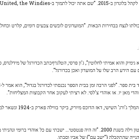
ולתו לנצח בבחירות הבאות. "המועדונים לובשים צבעים דומים, קלרט וכחול
ימיק והוא אמיתי לחלוטין", ג'ון פרסי,
הטלגרף
כתב הכדורגל של מידלנדס, 
עם הידע הרב שלו על המועדון ואכן בכדורגל".
הדי מאן יו. או אוהדי צ'לסי. לא רציתי לעקוב אחר הקבוצות המצליחות".
ואכן, יש עוד קשר מלכותי לאסטון וילה. סבא רבא של וויליאם
וויליאם תיאר שלבש "כיפה אדומה" במשחק הראשון שלו באסטון וילה בשנת 2000. "זה היה פנטסטי… ישבתי עם כל אוהדי בר
גייה שהתקבלה ("ישב עם") של אביו וסבתו.