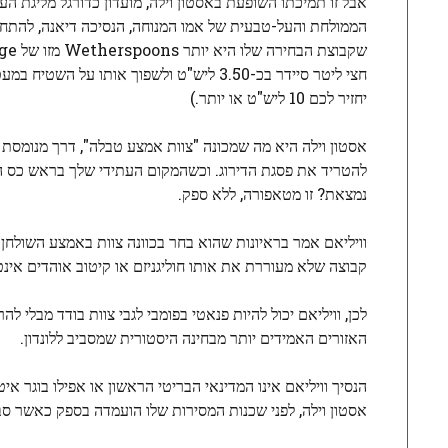
אבל זו תמיכתו השופעת באסטון וילה, מועדון כדורגל מליגת ה
הממולחת והעל-טבעית של אמו המנוחה, הנסיכה דיאנה, להתחבר
חצי ליטר סיידר בכ-3.50 ליש"ט ולשפוך אות
יחזיר לכם 10 ליש"ט או יותר.)
אסטון וילה היא מה שמכונה "צוות אמצע טבלה", דרך מנומסת ל
להטריד את פסגת הדירוג. וכשהמקום העתידי שלך בראש כס המ
נמצאת? זו מטאפורה, ללא ספק.
וויליאם אמר בראיונות שהוא בחר בכוונה צוות באמצע השולחן
קבוצה שלא מעוררת את אותו חוליגניזם או קיטוב אוהדים אינטנס
לכן, וויליאם יכול להיות פנאטי בפומבי לגבי צוות בודד מבלי לה
האזורים האמידים יותר מבחינה היסטורית שמסביב ללונדון.
הנסיך וויליאם אינו המדינאי הבריטי הראשון או אפילו בוגר א
אסטון וילה, לפני שכנות המסירות שלו הועמדה בספק כאשר 