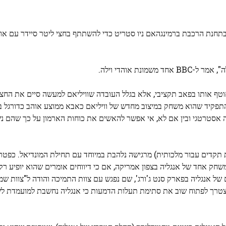
נואר 2025, הנסיך וויליאם עצר ליד פאב Wetherspoon בתחנת הרכבת ברמינגהאם ניו סטריט כדי להשתתף בחצי ליטר סיידר 
ת אוהדי וילה.
וטף אותו בפאב תקציבי, אלא בגלל העובדה שוויליאם למעשה סיים את החצי 
 התפקיד שהוא משחק במיצוב מחדש של וויליאם כאבא ממוצע אוהב כדורגל 
 זה אסטרטגי ובין אם לא, אי אפשר להאשים את כוחות הארמון על כך שהם 
ת תקדים עבור מלכותית) מרגישה נלהבת במיוחד עם תחילת המונדיאל. כפטר
 ישתתף לפחות במשחק אחד של אנגליה בצפון אמריקה, אם כי דיווחים אומרים שהוא יופיע 
של אנגליה בפארק סנט ג'ורג', שם נפגש עם צוות התמיכה והודה ל"צוות שמ
 יצטרך לפתוח שוב את סתימת תעלות הדמעות כי אנגליה נחשבת למועמדת ל