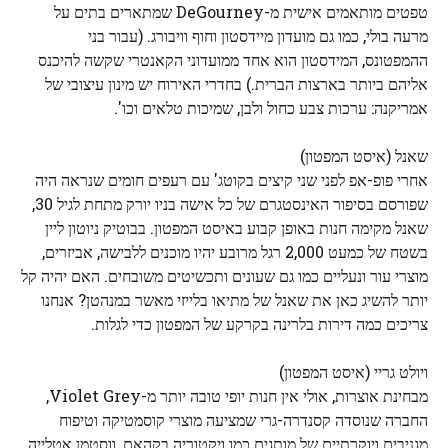
טפטים מותאמים אישית מ-DeGourney שמתארים בתים על
מרעה בולי, כמו גם מועדון מיידסטון וחוף וויבורג. (עבור בני
ההמפטונס, המידסטון הוא אחד ממועדוני הקאנטרי שקשה להיכנס
אליהם ביותר בארצות הברית.) בחדרי האירוח יש מינון עיצובי של
אמריקנה: ערכות צבע כחול ולבן, שמיכות טלאים וכו'.
שאנל (איסט המפטון)
אחרי פופ-אפ לפני שני קיצים בקוטג' עם רעפים חומים שנראה היה
שפורסם בסיפור האינסטגרם של כל אישה בניו יורק מתחת לגיל 30,
שאנל מקימה חנות באופן קבוע באיסט המפטון. בבוטיק ניוטון ליין
בשטח של כמעט 2,000 רגל מרובע יהיו מוכנים ללבישה, אביזרים,
מוצרי עור ונעליים כמו גם שעונים ותכשיטים משובחים. האם יהיה קל
יותר להשיג כאן את שאנל של מתיאו בלייזי מאשר במנהטן? אנחנו
צריכים כמה דירות בלרינה בקרקע של המפטון כדי לגלות.
ויולט גריי (איסט המפטון)
מבחינת אוצרות, אולי אין חנות יופי טובה יותר מ-Violet Grey,
החברה שנוסדה קסנדרה-גרי שמציעה מוצרי קוסמטיקה וטיפוח
מגניבים ויוקרתיים של מותגים כמו ויקטוריה בקהאם, ווסטמן אטלייה