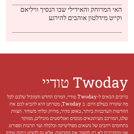
האי המרוחק והאידילי שבו הנסיך וויליאם
וקייט מידלטון אוהבים להירגע
Twoday טודיי
ברוכים הבאים ל-Twoday טודיי, המרכז החדש והמוביל שלכם לכל
מה שקורה בעולם היום. ב Twoday, מטרתנו היא להביא לכם את
החדשות העדכניות ביותר, באופן מהיר, מדויק ובלתי משוחד. הצוות
שלנו, המורכב מעיתונאים מנוסים ואנליסטים מובילים, ממוקד
בתחומים רחבים של נושאים מפוליטיקה וכלכלה ועד תרבות וספורט.
אנו מתחייבים לא רק למסור את החדשות, אלא גם להציע ניתוח עמוק