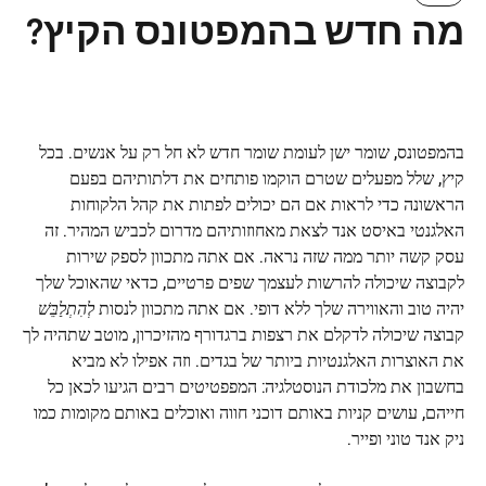
מה חדש בהמפטונס הקיץ?
בהמפטונס, שומר ישן לעומת שומר חדש לא חל רק על אנשים. בכל
קיץ, שלל מפעלים שטרם הוקמו פותחים את דלתותיהם בפעם
הראשונה כדי לראות אם הם יכולים לפתות את קהל הלקוחות
האלגנטי באיסט אנד לצאת מאחוזותיהם מדרום לכביש המהיר. זה
עסק קשה יותר ממה שזה נראה. אם אתה מתכוון לספק שירות
לקבוצה שיכולה להרשות לעצמך שפים פרטיים, כדאי שהאוכל שלך
יהיה טוב והאווירה שלך ללא דופי. אם אתה מתכוון לנסות
לְהִתְלַבֵּשׁ
קבוצה שיכולה לדקלם את רצפות ברגדורף מהזיכרון, מוטב שתהיה לך
את האוצרות האלגנטיות ביותר של בגדים. וזה אפילו לא מביא
בחשבון את מלכודת הנוסטלגיה: המפפטיטים רבים הגיעו לכאן כל
חייהם, עושים קניות באותם דוכני חווה ואוכלים באותם מקומות כמו
ניק אנד טוני ופייר.