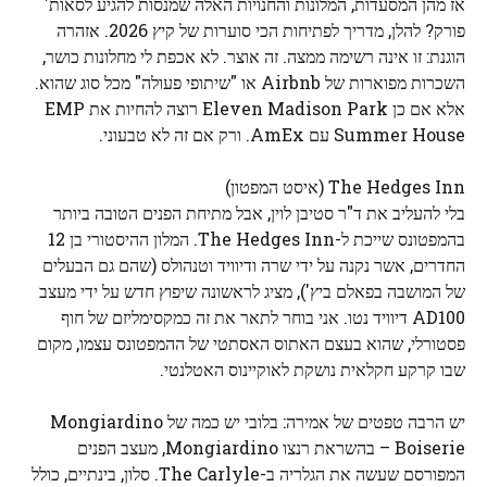
אז מהן המסעדות, המלונות והחנויות האלה שמנסות להגיע לסאות'
פורק? להלן, מדריך לפתיחות הכי סוערות של קיץ 2026. אזהרה
הוגנת: זו אינה רשימה ממצה. זה אוצר. לא אכפת לי מחלונות כושר,
השכרות מפוארות של Airbnb או "שיתופי פעולה" מכל סוג שהוא.
אלא אם כן Eleven Madison Park רוצה להחיות את EMP
Summer House עם AmEx. ורק אם זה לא טבעוני.
The Hedges Inn (איסט המפטון)
בלי להעליב את ד"ר סטיבן לוין, אבל מתיחת הפנים הטובה ביותר
בהמפטונס שייכת ל-The Hedges Inn. המלון ההיסטורי בן 12
החדרים, אשר נקנה על ידי שרה ודיוויד וטנהולס (שהם גם הבעלים
של המושבה בפאלם ביץ'), מציג לראשונה שיפוץ חדש על ידי מעצב
AD100 דיוויד נטו. אני בוחר לתאר את זה כמקסימליזם של חוף
פסטורלי, שהוא בעצם האתוס האסתטי של ההמפטונס עצמו, מקום
שבו קרקע חקלאית נושקת לאוקיינוס ​​האטלנטי.
יש הרבה טפטים של אמירה: בלובי יש כמה של Mongiardino
Boiserie – בהשראת רנצו Mongiardino, מעצב הפנים
המפורסם שעשה את הגלריה ב-The Carlyle. סלון, בינתיים, כולל