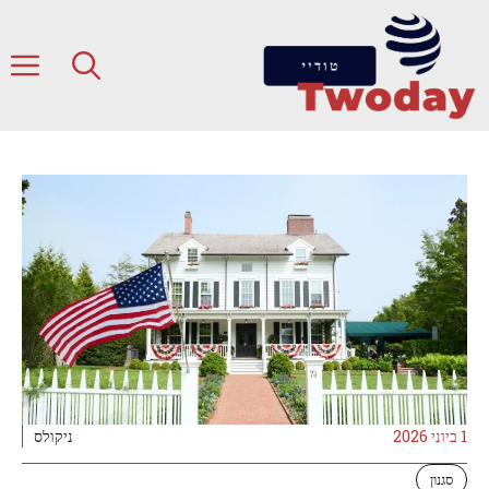
דלג
תוכן
ת
1 ביוני 2026
ניקולס
סגנון