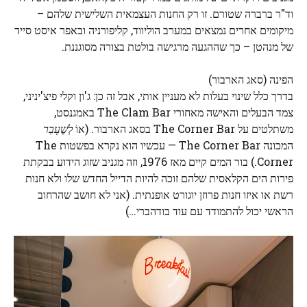
וד"ר ברברה שטורם. זו רק החנות העצמאית השלישית שלהם –
מיקומים אחרים נמצאים במערב הוליווד, קליפורניה ובאפר איסט סייד
של מנהטן – כך שההגעה מרגישה בולטת בצורה מסוגננת.
הפינה (סאג הארבור)
בדרך כלל שינוי בעלות לא מעניין אותי, אבל זה כן: ג'ון וקלי פיצ'יניני,
צמד הבעלים והאישה מאחורי The Clam Bar באמגנסט,
משתלטים על The Corner Bar בסאג הארבור. (אוֹ
לְשֶׁעָבַר
המכונה The Corner Bar — עכשיו הוא נקרא בפשטות The
Corner.) בור המים קיים מאז 1976, וזה מגניב שזוג הידוע בבקתת
פירות הים הקלאסית שלהם זוכה להיות הדייל החדש שלו ולא חנות
רשת או איזו חנות פרוזן יוגורט אופנתית. (אני לא חושב שהרחוב
הראשי יכול להתמודד עם עוד בודהברי…)