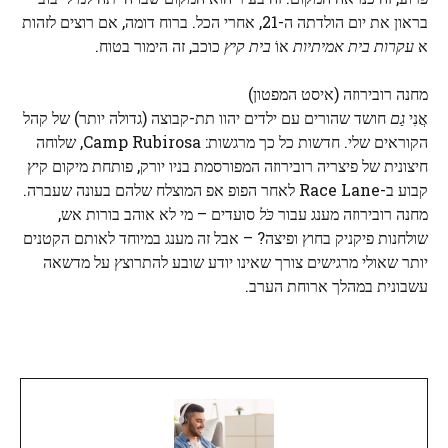
בראון את יום הולדתה ה-21, אחרי הכל. ברוח דומה, אם רוצים לזהות
א
עקרות בית אמיתיות
אוֹ
בית קיץ
כוכב, זה הימור בטוח.
מחנה רובירוזה (איסט המפטון)
אֲנִי
גַם
חושד שהורים עם ילדים יהוו תת-קבוצה (גדולה יותר) של קהל
הקוראים שלי. חדשות כל כך מרגשות: Camp Rubirosa, שלוחה
חיצונית של פיצריה רובירוזה המפורסמת בניו יורק, פותחת מיקום קיץ
קבוע ב-Race Lane לאחר הפופ אפ המוצלח שלהם בעונה שעברה.
מחנה רובירוזה מענג עבור
כֹּל
סועדים – מי לא אוהב בורות אש,
שולחנות פיקניק בחוץ ופיצה? – אבל זה מענג במיוחד לאותם הקטנים
יותר שאולי מרגישים צורך שאינו יודע שובע להתרוצץ על מדשאה
עשבונית במהלך ארוחת הערב.