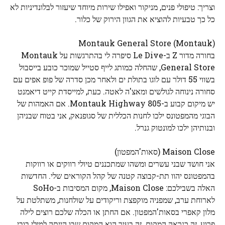
וצריך: טיפולי פנים, מניקור ואפילו שירות מיוחד שיעזור לבלונדיניות לא
כל כך טבעיות להוציא את הגוון הירוק של כלור.
Montauk General Store (Montauk)
בחורה מדור Z ב-Le Dive סיפרה לי בהתרגשות על Montauk
General Store, שהחלה כמותג לייף סטייל שמוכר כובע בייסבול
בשווי 55 דולר עם לוגו בתולת ים ולאחר מכן סדרה של פופ אפים עם
סחורה נינוחה לגולשים ומאצ'ה לאטה. כעת, למייסדת קייט דיאמנט
יש מיקום קבוע ב-805 Montauk Highway. אם האמהות של
הבוגי מהמפטונס ילכו לחנות הכללית של סגופנאק, אני בטוח שבניהן
ובנותיהן ילכו למונטוק גנרל.
Maison Close (סאות'המפטון)
אני חושד שבני עשרים ומשהו שמתכננים טיולי רווקים או רווקות
בהמפטונס יהוו תת-קבוצה קטנה של קהל הקוראים שלי. החדשות
האלה בשבילכם: Maison Close, מקום המסיבות ב-SoHo
לארוחת ערב, שמפניה מוקפצת וריקודים על שולחנות, משתלטת על
מלון קאפרי בסאות'המפטון. אם החתן או הכלה שלכם רוצים לילה
פרוע, זה כנראה המקום. זה בעיר הוא המקום שבו הייתה למילי בובי