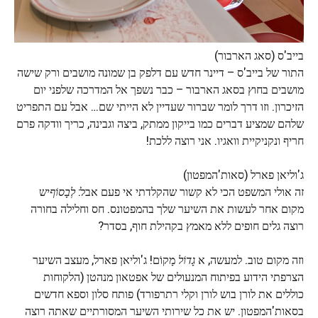
בייב'ס (סאג הארבור)
התור של בייב'ס – דיינר חדש עם דלפק בן שמונה מושבים ורק שישה
מושבים בחוץ בסאג הארבור – כבר נשפך אל המדרכה שלפני יום
הזיכרון. וזו דרך לומר שברור שעדיין לא הייתי שם… אבל עם התפריט
שלהם שמציע דברים כמו בייקון ממתק, ביצה וגבינה, כריך וודקה פרם
חריף ונקניקיית וואגיו. אני רוצה ללכת!
ג'וליאן פארל (סאות'המפטון)
זה אולי המשפט הכי לא קשור שהקלדתי אי פעם אבל:
לְבָסוֹף
יש
מקום אחר לעשות את השיער שלך בהמפטונס. חס וחלילה בחורה
רוצה גלים חופים ללא מאמץ בקהילת חוף, בסדר?
וזה מקום טוב. למעשה, א
גָדוֹל
מָקוֹם! ג'וליאן פארל, מעצב השיער
הצרפתי הידוע בפיתוח המנעולים של אפטאון מנהטן (הלקוחות
כוללים את לורן בוש לורן וקלי רתרפורד) פותח סלון וספא חדשים
בסאות'המפטון. יש את כל שירותי השיער המסורתיים שאתה רוצה