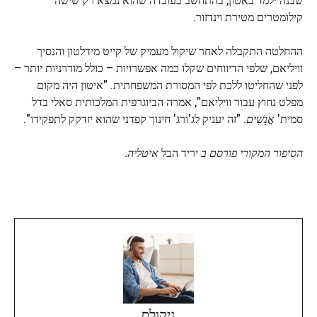
קילומטרים מטירת וינדזור.
ההחלטה התקבלה לאחר שיקול מעמיק של קייט מידלטון והנסיך
וויליאם, שלפי הדיווחים שקלו כמה אפשרויות – כולל מודרניות יותר –
לפני שהחליטו ללכת לפי המסורת המשפחתית. "איטון היה מקום
מפלט נחוץ עבור וויליאם", אמרה הביוגרפית המלכותית סאלי בדל
סמית'
אֲנָשִׁים
. "זה יעניק לג'ורג' חינוך קפדני שהוא יזדקק לתפקידו".
הסיפור המקורי פורסם ב
יריד הבל
איטליה
.
ניקולס