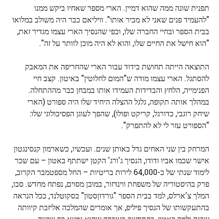
תפנית שונה ממה שהוא דמיין. הארי מספר שאחיו ביקש ממנו
"להעמיד פנים שאני לא מכיר אותו". וויליאם כבר היה משולב במלואו
בבית הספר ובחיי החברה שלו, וכפי שהנסיך הארי עצמו מגדיר זאת,
"הוא חישל את החיים שלו, והוא לא היה מוכן לוותר על זה".
התוצאה הייתה תחושת בידוד עבור הארי שהחריפה את המאבק
להסתגל. הארי עצמו מודה ש"המום לחלוטין" באיטון. קצב חיי
הפנימייה, הלחץ והבדידות העמידו אותו במבחן כבר מההתחלה.
במהלך אותה תקופה, גלגל ההצלה היחיד שלו היה ספורט (הארי
שיחק רוגבי, כדורגל, קריקט ופולו), שהפך לעוגן הפסיכולוגי שלו:
"הספורט עזר לי לא להתפרק".
המרחק בין שני האחים גדל באותן שנים. ועכשיו, כשארמון קנסינגטון
אישר שכמו אביו ודודו, הנסיך ג'ורג' הקטן ישתתף באטון – עם שכר
לימוד שנתי של כ-64,000 לירות בריטיות – החל מספטמבר הקרוב,
פרק בהיסטוריה של משפחת ווינדזור, במובן מסוים, נפתח מחדש. סבו,
המלך צ'ארלס, למד בבית הספר "גורדוןסטון" בסקוטלנד, ככל הנראה
בהתעקשותו של הנסיך פיליפ, אך אומרים שהמלכה אליזבת קיוותה
שבנה ילמד באטון, בהתחשב בעובדה שהוא נמצא רק שישה