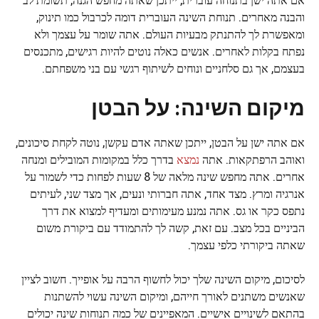
והבנה מאחרים. תנוחת השינה העוברית דומה לכרבול כמו תינוק,
ומאפשרת לך להתנתק מבעיות העולם. אתה שומר על עצמך ולא
נפתח בקלות לאחרים. אנשים כאלה נוטים להיות רגישים, מתכנסים
בעצמם, אך גם סלחניים ונוחים לשיתוף רגשי עם בני משפחתם.
מיקום השינה: על הבטן
אם אתה ישן על הבטן, ייתכן שאתה אדם עקשן, נוטה לקחת סיכונים,
ואוהב הרפתקאות. אתה
נמצא
בדרך כלל במקומות המובילים ומנחה
אחרים. אתה מחפש שינה מלאה של 8 שעות לפחות כדי לשמור על
אנרגיה ומרץ. מצד אחד, אתה חברותי ונעים, אך מצד שני, לעיתים
נתפס כקר או גס. אתה נמנע מעימותים ומעדיף למצוא את דרך
הביניים בכל מצב. עם זאת, קשה לך להתמודד עם ביקורת משום
שאתה ביקורתי כלפי עצמך.
לסיכום, מיקום השינה שלך יכול לחשוף הרבה על אופייך. חשוב לציין
שאנשים משתנים לאורך חייהם, ומיקום השינה עשוי להשתנות
בהתאם לשינויים אישיים. המאפיינים של כמה תנוחות שינה יכולים