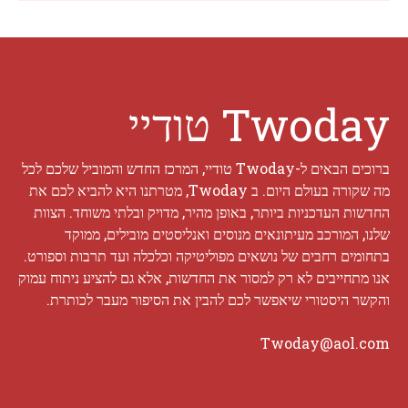
Twoday טודיי
ברוכים הבאים ל-Twoday טודיי, המרכז החדש והמוביל שלכם לכל
מה שקורה בעולם היום. ב Twoday, מטרתנו היא להביא לכם את
החדשות העדכניות ביותר, באופן מהיר, מדויק ובלתי משוחד. הצוות
שלנו, המורכב מעיתונאים מנוסים ואנליסטים מובילים, ממוקד
בתחומים רחבים של נושאים מפוליטיקה וכלכלה ועד תרבות וספורט.
אנו מתחייבים לא רק למסור את החדשות, אלא גם להציע ניתוח עמוק
והקשר היסטורי שיאפשר לכם להבין את הסיפור מעבר לכותרת.
Twoday@aol.com