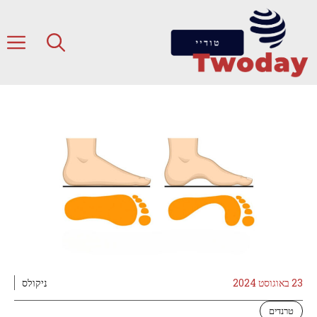
דלג
תוכן
ת
23 באוגוסט 2024
ניקולס
טרנדים