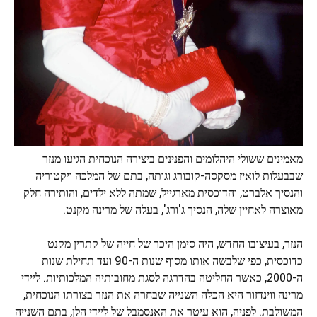
מאמינים ששולי היהלומים והפנינים ביצירה הנוכחית הגיעו מנזר
שבבעלות לואיז מסקסה-קובורג וגותה, בתם של המלכה ויקטוריה
והנסיך אלברט, והדוכסית מארגייל, שמתה ללא ילדים, והותירה חלק
מאוצרה לאחיין שלה, הנסיך ג'ורג', בעלה של מרינה מקנט.
הנזר, בעיצובו החדש, היה סימן היכר של חייה של קתרין מקנט
כדוכסית, כפי שלבשה אותו מסוף שנות ה-90 ועד תחילת שנות
ה-2000, כאשר החליטה בהדרגה לסגת מחובותיה המלכותיות. ליידי
מרינה ווינדזור היא הכלה השנייה שבחרה את הנזר בצורתו הנוכחית,
המשולבת. לפניה, הוא עיטר את האנסמבל של ליידי הלן, בתם השנייה