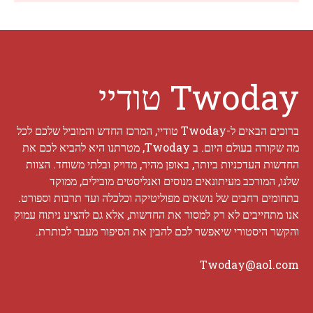
Twoday טודיי
ברוכים הבאים ל-Twoday טודיי, המרכז החדש והמוביל שלכם לכל
מה שקורה בעולם היום. ב Twoday, מטרתנו היא להביא לכם את
החדשות העדכניות ביותר, באופן מהיר, מדויק ובלתי משוחד. הצוות
שלנו, המורכב מעיתונאים מנוסים ואנליסטים מובילים, ממוקד
בתחומים רחבים של נושאים מפוליטיקה וכלכלה ועד תרבות וספורט.
אנו מתחייבים לא רק למסור את החדשות, אלא גם להציע ניתוח עמוק
והקשר היסטורי שיאפשר לכם להבין את הסיפור מעבר לכותרת.
Twoday@aol.com