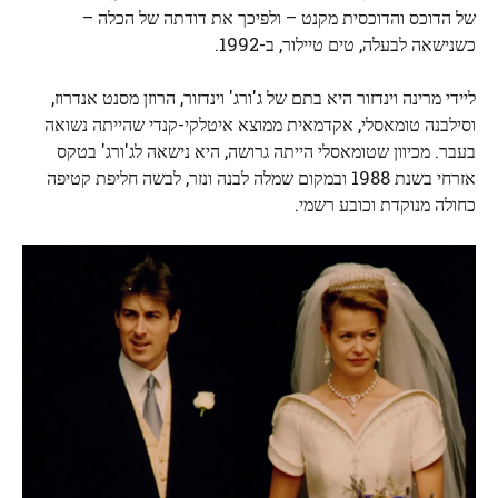
של הדוכס והדוכסית מקנט – ולפיכך את דודתה של הכלה –
כשנישאה לבעלה, טים טיילור, ב-1992.
ליידי מרינה וינדזור היא בתם של ג'ורג' וינדזור, הרוזן מסנט אנדרוז,
וסילבנה טומאסלי, אקדמאית ממוצא איטלקי-קנדי שהייתה נשואה
בעבר. מכיוון שטומאסלי הייתה גרושה, היא נישאה לג'ורג' בטקס
אזרחי בשנת 1988 ובמקום שמלה לבנה ונזר, לבשה חליפת קטיפה
כחולה מנוקדת וכובע רשמי.