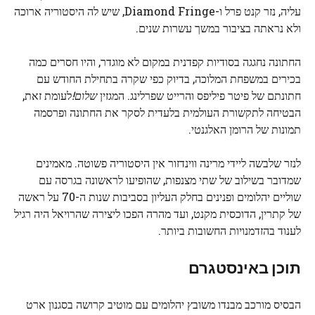
עליה, נזר קנט פרל ו-Diamond Fringe, שיש לה היסטוריה ארוכה
ולא נראתה בציבור במשך עשרות שנים.
החתונה נחגגה בסודיות קפדנית במקום לא מוגדר, והיו חסרים כמה
בכירים במשפחת המלוכה, בדיוק כפי שקרה בתחילת החודש עם
חתונתם של פיטר פיליפס והרייט שפרלינג. המגזין
שלום!
לעומת זאת,
הבטיחה לתקשורת העולמית בלעדית לסקר את החתונה ופרסמה
תמונות של הרומן האלגנטי.
לנזר שלבשה ליידי מרינה ווינדזור אין היסטוריה פשוטה. מאמינים
שמדובר בשילוב של שתי מצנפות, שהופיעו לראשונה בגרסה עם
שוליים יהלומים ופנינים בחלק העליון בסביבות שנות ה-70 על ראשה
של קתרין, הדוכסית מקנט, ועד מהרה הפכו ליצירה שהרויאל היה רגיל
לענוד בהזדמנויות החשובות ביותר.
תוכן באינסטגרם
הבסיס מורכב מבנדו משובץ יהלומים עם מוטיב קרושה בסגנון ארט