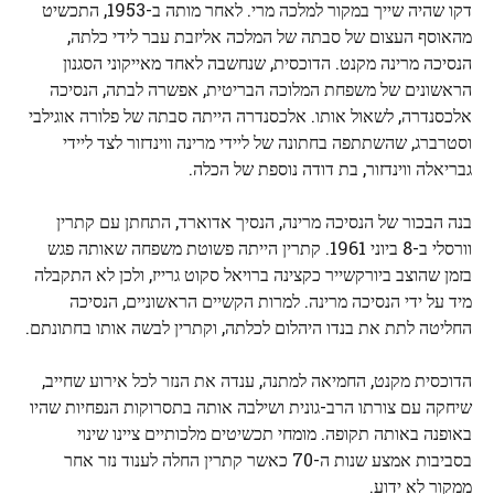
דקו שהיה שייך במקור למלכה מרי. לאחר מותה ב-1953, התכשיט
מהאוסף העצום של סבתה של המלכה אליזבת עבר לידי כלתה,
הנסיכה מרינה מקנט. הדוכסית, שנחשבה לאחד מאייקוני הסגנון
הראשונים של משפחת המלוכה הבריטית, אפשרה לבתה, הנסיכה
אלכסנדרה, לשאול אותו. אלכסנדרה הייתה סבתה של פלורה אוגילבי
וסטרברג, שהשתתפה בחתונה של ליידי מרינה ווינדזור לצד ליידי
גבריאלה ווינדזור, בת דודה נוספת של הכלה.
בנה הבכור של הנסיכה מרינה, הנסיך אדוארד, התחתן עם קתרין
וורסלי ב-8 ביוני 1961. קתרין הייתה פשוטת משפחה שאותה פגש
בזמן שהוצב ביורקשייר כקצינה ברויאל סקוט גרייז, ולכן לא התקבלה
מיד על ידי הנסיכה מרינה. למרות הקשיים הראשוניים, הנסיכה
החליטה לתת את בנדו היהלום לכלתה, וקתרין לבשה אותו בחתונתם.
הדוכסית מקנט, החמיאה למתנה, ענדה את הנזר לכל אירוע שחייב,
שיחקה עם צורתו הרב-גונית ושילבה אותה בתסרוקות הנפחיות שהיו
באופנה באותה תקופה. מומחי תכשיטים מלכותיים ציינו שינוי
בסביבות אמצע שנות ה-70 כאשר קתרין החלה לענוד נזר אחר
ממקור לא ידוע.