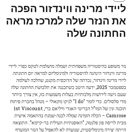
ליידי מרינה ווינדזור הפכה
את הנזר שלה למרכז מראה
החתונה שלה
נזר משופע בהיסטוריה משפחתית ושמלה מושלמת לטקס כפרי: ליידי
מרינה ווינדזור הינהנה להיסטוריה ולמינימליזם למראה יום חתונתה.
ליידי מרינה ווינדזור, נכדתה של הדוכסית מקנט, שהלכה לעולמה
בספטמבר 2025, ידעה היטב כשתכננה את תלבושת החתונה שלה
שעם גישה לירושות מלכותיות בעלות משמעות כזו, אין צורך ביותר
מדי סלסולים. כדי לומר "I do" לניקו מקאולי – מנהל בחברת פיתוח
תוכנה ונין של המו"ל הבריטי האגדי וויליאם ברי, 1st Viscount
Camrose – הכלה הזמינה שמלה לבנה-שמנת בהתאמה אישית
מבית לריסה פון פלנטה, "האופנתיות העילית בר-קיימא". התוצאה
הייתה יצירה מינימליסטית, שנועדה לא להאפיל על הנזר המועדף