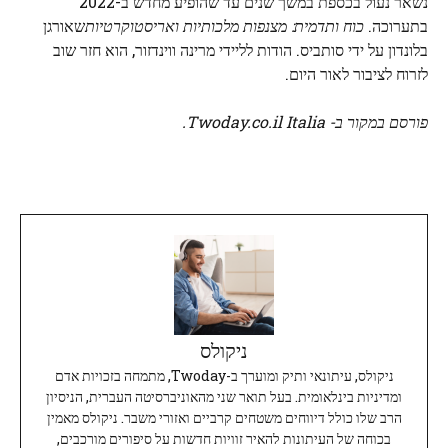
נשאר נעול בכספת במשך שנים עד שהופיע מחדש ב-2022
בתערוכה.
כוח ותדמית: מצנפות מלכותיות ואריסטוקרטיות
שאורגן
בלונדון על ידי סותביס. הודות לליידי מרינה ווינדזור, הוא חזר שוב
לזרוח לציבור לאור היום.
פורסם במקור ב- Twoday.co.il Italia.
ניקולס
ניקולס, עיתונאי ותיק ומוערך ב-Twoday, מתמחה בזכויות אדם
ומדיניות בינלאומית. בעל תואר שני מהאוניברסיטה העברית, הניסיון
הרב שלו כולל דיווחים משטחים קרביים ואזורי משבר. ניקולס מאמין
בכוחה של העיתונות להאיר זוויות חדשות על סיפורים מורכבים,