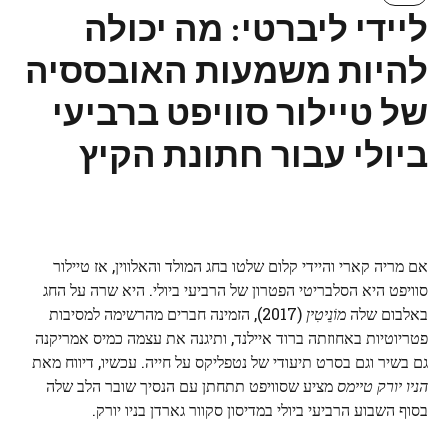
ליידי ליברטי: מה יכולה
להיות משמעות האובססיה
של טיילור סוויפט ברביעי
ביולי עבור חתונת הקיץ
אם מריה קארי והיידי קלום שלטו בחג המולד והאלווין, אז טיילור
סוויפט היא הסלבריטי הפטרון של הרביעי ביולי. היא שרה על החג
באלבום שלה
מוֹנֵיטִין
(2017), הזמינה חברים מהרשימה למסיבות
פטריוטיות באחוזתה ברוד איילנד, ותיגנה את עצמה כמיס אמריקנה
גם בשיר וגם בסרט תיעודי של נטפליקס על חייה. עכשיו, דיווח מאת
הניו יורק טיימס
מציע שסוויפט תתחתן עם הנסיך שובר הלב שלה
בסוף השבוע הרביעי ביולי במדיסון סקוור גארדן בניו יורק.