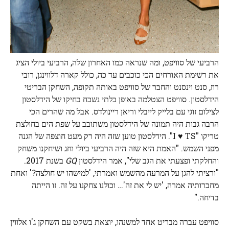
הרביעי של סוויפט, ומה שנראה כמו האחרון שלה, הרביעי ביולי הציג
את רשימת האורחים הכי כוכבים עד כה, כולל קארה דלווינגן, רובי
רוז, סנט וינסנט והחבר של סוויפט באותה תקופה, השחקן הבריטי
הידלסטון. סוויפט הצטלמה באופן בלתי נשכח בחיקו של הידלסטון
לצילום זוגי עם בלייק לייבלי וריאן ריינולדס. אבל מה שהרים הכי
הרבה גבות היה תמונה של הידלסטון משתובב על שפת הים בחולצת
טריקו "I ♥ TS". הידלסטון טוען שזה היה רק ​​מעט חוצפה של הגנה
מפני השמש. "האמת היא שזה היה הרביעי ביולי וחג ושיחקנו משחק
והחלקתי ופצעתי את הגב שלי", אמר הידלסטון
GQ
בשנת 2017.
"ורציתי להגן על המרעה מהשמש ואמרתי, 'למישהו יש חולצה?' ואחת
מחברותיה אמרה, 'יש לי את זה'… וכולנו צחקנו על זה. זו הייתה
בדיחה."
סוויפט עברה מבריט אחד למשנהו, יוצאת בשקט עם השחקן ג'ו אלווין