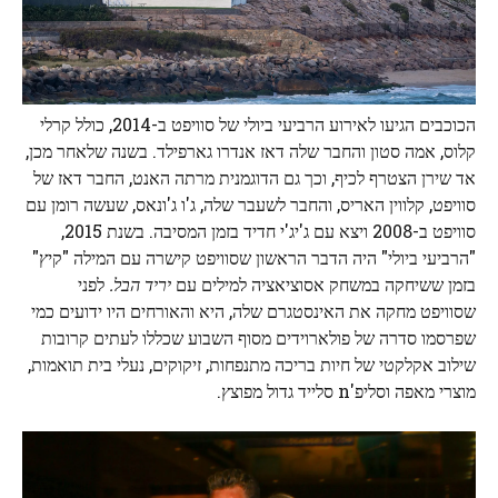
הכוכבים הגיעו לאירוע הרביעי ביולי של סוויפט ב-2014, כולל קרלי
קלוס, אמה סטון והחבר שלה דאז אנדרו גארפילד. בשנה שלאחר מכן,
אד שירן הצטרף לכיף, וכך גם הדוגמנית מרתה האנט, החבר דאז של
סוויפט, קלווין האריס, והחבר לשעבר שלה, ג'ו ג'ונאס, שעשה רומן עם
סוויפט ב-2008 ויצא עם ג'יג'י חדיד בזמן המסיבה. בשנת 2015,
"הרביעי ביולי" היה הדבר הראשון שסוויפט קישרה עם המילה "קיץ"
בזמן ששיחקה במשחק אסוציאציה למילים עם
יריד הבל.
לפני
שסוויפט מחקה את האינסטגרם שלה, היא והאורחים היו ידועים כמי
שפרסמו סדרה של פולארוידים מסוף השבוע שכללו לעתים קרובות
שילוב אקלקטי של חיות בריכה מתנפחות, זיקוקים, נעלי בית תואמות,
מוצרי מאפה וסליפ'n סלייד גדול מפוצץ.