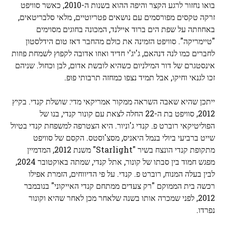
בואו נחזור לרגע הקצר והיפה ההוא בשנות ה-2010, כאשר סוויפט
זרקה טקסים מפורסמים עם נושאים פטריוטיים, מלאי סלבריטאים,
באחוזתה על שפת הים ברוד איילנד, המכונה בחוגים מסוימים
"טיימריקה". סוויפט הזמינה את כולם מהחבר דאז טום הידלסטון
לחברים כמו לנה דנהאם, ג'יג'י חדיד ואוזו אדובה לקפוץ לשמחת פוזות
אינסטגרם של דור המילניום כשהיא לובשת אדום, לבן וכחול. שניהם
זכו לגנאי וחיקו, אבל תמיד נצפו כמחזה תרבותי פופ.
ייתכן שהיא שאבה השראה ממקור אמריקאי מדי: שושלת קנדי. בקיץ
2012, סוויפט בת ה-22 החלה לצאת עם קונור קנדי, בנו של
הפוליטיקאי רוברט פ. קנדי ​​ג'וניור. היא הצטרפה למשפחת קנדי ​​בטיול
שייט ברביעי ביולי בנמל היאניס, מסצ'וסטס. הקסם של סוויפט
מתקופת קנדי ​​הונצח בשיר "Starlight" משנת 2012, המדמיין
מפגש חמוד בין סבתו של קונור, אתל קנדי, שמתה באוקטובר 2024,
לבין בעלה המנוח, רוברט פ. קנדי. על פי הדיווחים, הזמרת אפילו
רכשה בית הממוקם "רק צעדים ממתחם קנדי ​​האייקוני" בנובמבר
2012, לפני שמכרה אותו בשנה שלאחר מכן לאחר שהיא וקונור
נפרדו.