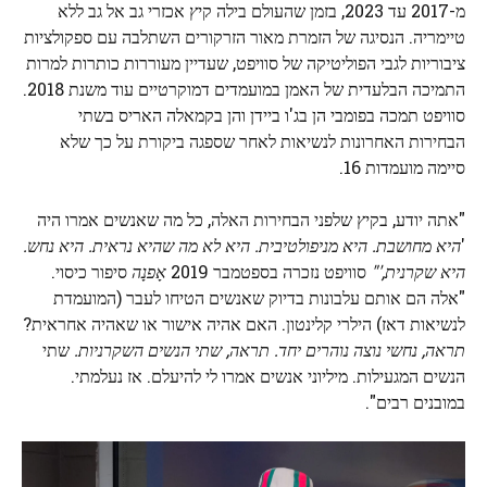
מ-2017 עד 2023, בזמן שהעולם בילה קיץ אכזרי גב אל גב ללא
טיימריה. הנסיגה של הזמרת מאור הזרקורים השתלבה עם ספקולציות
ציבוריות לגבי הפוליטיקה של סוויפט, שעדיין מעוררות כותרות למרות
התמיכה הבלעדית של האמן במועמדים דמוקרטיים עוד משנת 2018.
סוויפט תמכה בפומבי הן בג'ו ביידן והן בקמאלה האריס בשתי
הבחירות האחרונות לנשיאות לאחר שספגה ביקורת על כך שלא
סיימה מועמדות 16.
"אתה יודע, בקיץ שלפני הבחירות האלה, כל מה שאנשים אמרו היה
'
היא מחושבת. היא מניפולטיבית. היא לא מה שהיא נראית. היא נחש.
היא שקרנית,'"
סוויפט נזכרה בספטמבר 2019
אָפנָה
סיפור כיסוי.
"אלה הם אותם עלבונות בדיוק שאנשים הטיחו לעבר (המועמדת
לנשיאות דאז) הילרי קלינטון. האם אהיה אישור או שאהיה אחראית?
תראה, נחשי נוצה נוהרים יחד. תראה, שתי הנשים השקרניות.
שתי
הנשים המגעילות. מיליוני אנשים אמרו לי להיעלם. אז נעלמתי.
במובנים רבים".