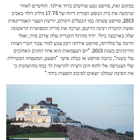
במקום זאת, סוויפט נטע שורשים ברוד איילנד. חודשיים לאחר
שרכשה את בית הנופש תמורת דיווח של 17.75 מיליון דולר באביב
2013, סוויפט עשתה כמו הבעלים הקודם, יורשת העצר האמריקאית
ואשת החברה רבקה הרקנס, וערכה את סוריה המפוארת הראשונה
שלה בארבעה ביולי. יורד מהרגל הקנדית שלה
אָדוֹם
סיור, ואולי
חרטה על מולדתה, סוויפט אירחה רומן צנוע למדי עבור חברי הצוות
והרקדנים בשנת 2013. "יום העצמאות הוא אחד החגים האהובים
עלי בשנה", כתבה סוויפט אז בבלוג אישי. "הפעם, המשפחה המטיילת
שלי הצטרפה אלי לחוף הים ורציתי להראות לך כמה מהתמונות כי
את הסיבה שכולנו יוצאים לסיבוב הופעות ביחד."