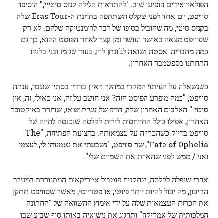
הפולארואידים הופיעו שוב. "להתראות הלילה קנזס סיטייי," הוסיפה
סוויפט, יום אחד לפני שקלס השתתפה בתחנת ה-Eras Tour שלה
בקנזס סיטי, מה שהוביל בסופו של דבר לרומנטיקה שלהם. לא רק
שסוויפט מצאה באושר ועושר זמן קצר לאחר הפוסט ההוא, כך גם
כמה מחבריה: אסטה נשואה לג'ונתן לוין, בעוד שגומז ובני בלנקו
התחתנו בספטמבר האחרון.
כשנשאלה על העיתוי המקרי במהלך ראיון ברדיו בסתיו שעבר, ענתה
סוויפט, "כמה מופרע הפוסט הזה? אני חושב על זה, אני כאילו, זה, אין
סיכוי." האלבום האחרון שלה,
חייה של נערת שואו,
שוחרר באוקטובר
האחרון, אפילו כולל התייחסות לירית לקלסה שנכנסה לחייה של
סוויפט בדיוק כשהכריזה על עצמאותה. ברצועת הפתיחה, "The
Fate of Ophelia", שר סוויפט, "נשבעתי את נאמנותי לי, לעצמי
ואני / ממש לפני שהארת את השמיים שלי".
אחרי שנפלה לקלסה, שחקנית פוטבול אמריקאית המתגוררת במערב
התיכון, מה יכול להיות יותר פיוטי, או פטריוטי, מאשר שסוויפט תתקן
את הכרזת העצמאות שלה על ידי אימוץ ההשוואה של "החתונה
המלכותית של אמריקה" ותחגוג את נישואיה באותו סוף שבוע שבו