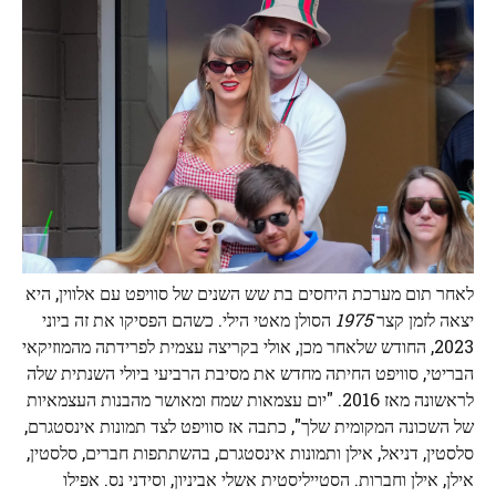
לאחר תום מערכת היחסים בת שש השנים של סוויפט עם אלווין, היא
יצאה לזמן קצר
1975
הסולן מאטי הילי. כשהם הפסיקו את זה ביוני
2023, החודש שלאחר מכן, אולי בקריצה עצמית לפרידתה מהמוזיקאי
הבריטי, סוויפט החיתה מחדש את מסיבת הרביעי ביולי השנתית שלה
לראשונה מאז 2016. "יום עצמאות שמח ומאושר מהבנות העצמאיות
של השכונה המקומית שלך", כתבה אז סוויפט לצד תמונות אינסטגרם,
סלסטין, דניאל, אילן ותמונות אינסטגרם, בהשתתפות חברים, סלסטין,
אילן, אילן וחברות. הסטייליסטית אשלי אביניון, וסידני נס. אפילו