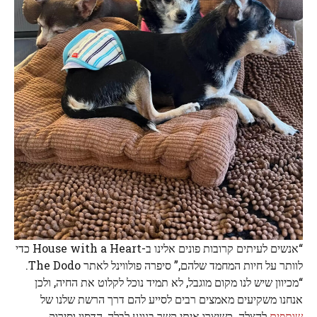
“אנשים לעיתים קרובות פונים אלינו ב-House with a Heart כדי
לוותר על חיות המחמד שלהם,” סיפרה פולווינל לאתר The Dodo.
“מכיוון שיש לנו מקום מוגבל, לא תמיד נוכל לקלוט את החיה, ולכן
אנחנו משקיעים מאמצים רבים לסייע להם דרך הרשת שלנו של
שותפים
להצלה. כשיצרו איתי קשר בנוגע לבלה, הדסון וסירוק,