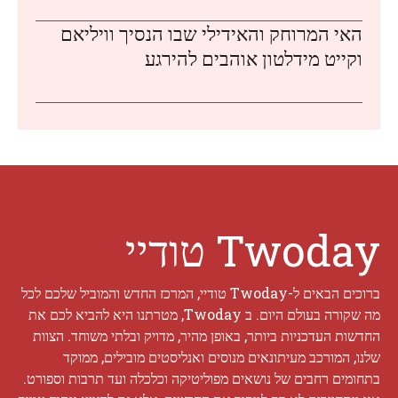
האי המרוחק והאידילי שבו הנסיך וויליאם
וקייט מידלטון אוהבים להירגע
Twoday טודיי
ברוכים הבאים ל-Twoday טודיי, המרכז החדש והמוביל שלכם לכל
מה שקורה בעולם היום. ב Twoday, מטרתנו היא להביא לכם את
החדשות העדכניות ביותר, באופן מהיר, מדויק ובלתי משוחד. הצוות
שלנו, המורכב מעיתונאים מנוסים ואנליסטים מובילים, ממוקד
בתחומים רחבים של נושאים מפוליטיקה וכלכלה ועד תרבות וספורט.