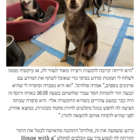
"היא הייתה קרובה לדמעות ורציתי מאוד לעזור לה, אז ביקשתי ממנה
לשלוח לי תמונות ומידע בסיסי כדי שאוכל לשתף את המידע עם
ארגונים נוספים," אמרה פולווינל. "ואז היא נשברה וסיפרה לי שהיא
קבעה תור להמתת חסד עבור שלושתם בשעה 16:15 באותו היום! זה
היה כבר כמעט צהריים כשהיא התקשרה אליי. היא סיפרה שבתה
הציעה לה לחפש בגוגל מקלטים לחיות מחמד מבוגרות, כמוצא אחרון,
לפני שהיא לוקחת אותם להוצאה להורג."
ברגע ששמעה את זה, פולווינל התחננה מהאישה לבטל את התור
והורתה לה לנסוע מיד עם הכלבים למקלט "House with a