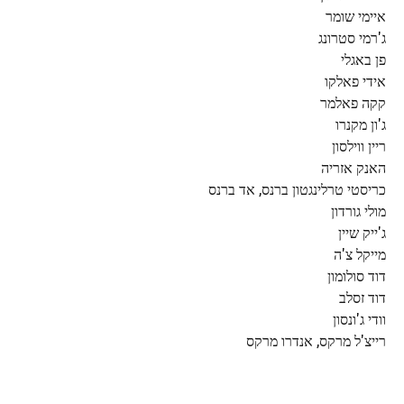
איימי שומר
ג'רמי סטרונג
פן באגלי
אידי פאלקו
קקה פאלמר
ג'ון מקנרו
ריין ווילסון
האנק אזריה
כריסטי טרלינגטון ברנס, אד ברנס
מולי גורדון
ג'ייק שיין
מייקל צ'ה
דוד סולומון
דוד זסלב
וודי ג'ונסון
רייצ'ל מרקס, אנדרו מרקס