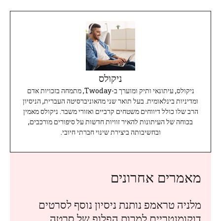
ניקולס
ניקולס, עיתונאי ותיק ומוערך ב-Twoday, מתמחה בזכויות אדם
ומדיניות בינלאומית. בעל תואר שני מהאוניברסיטה העברית, הניסיון
הרב שלו כולל דיווחים משטחים קרביים ואזורי משבר. ניקולס מאמין
בכוחה של העיתונות להאיר זוויות חדשות על סיפורים מורכבים,
ובחשיבותה ביצירת שינוי חברתי חיובי.
מאמרים אחרונים
מלניה טראמפ נותנת ניסיון נוסף לסרטים
דוקומנטריים למרות הפלופ של סרטה