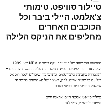
טיילור סוויפט, טימותי
צ'אלמט, היילי ביבר וכל
הכוכבים האחרים
מחליפים את הניקס הלילה
ההופעה הראשונה של הניו יורק ניקס בגמר ה-NBA מאז 1999
הפכה את העיר למסיבת צפייה המשתרעת על פני חמשת הרובעים –
והתבררה כקבוצת סלבריטאים ומתווכי כוח שיכולים ללכת רגל אל
רגל עם כל שטיח אדום. להלן, רשימה של משתתפים בהישג יד
למשחק הרביעי ביום רביעי בערב:
טיילור סוויפט, אסטה חיים, אלאנה חיים
טימותי צ'אלמט, קיילי ג'נר