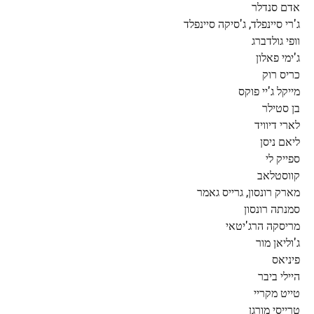
אדם סנדלר
ג'רי סיינפלד, ג'סיקה סיינפלד
וופי גולדברג
ג'ימי פאלון
כריס רוק
מייקל ג'יי פוקס
בן סטילר
לארי דיוויד
ליאם ניסן
ספייק לי
קווסטלאב
מארק רונסון, גרייס גאמר
סמנתה רונסון
מריסקה הרג'יטאי
ג'וליאן מור
פיניאס
היילי ביבר
טייט מקריי
טרייסי מורגן