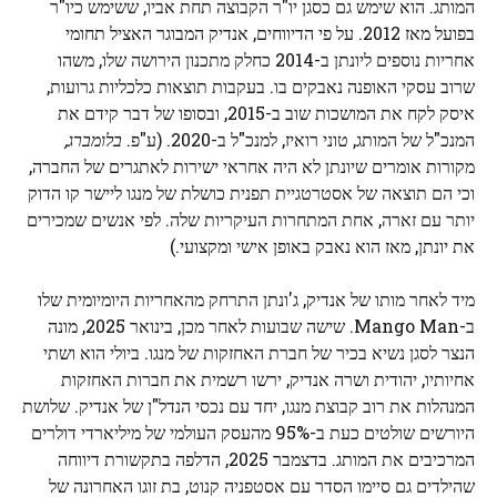
המותג. הוא שימש גם כסגן יו"ר הקבוצה תחת אביו, ששימש כיו"ר
בפועל מאז 2012. על פי הדיווחים, אנדיק המבוגר האציל תחומי
אחריות נוספים ליונתן ב-2014 כחלק מתכנון הירושה שלו, משהו
שרוב עסקי האופנה נאבקים בו. בעקבות תוצאות כלכליות גרועות,
איסק לקח את המושכות שוב ב-2015, ובסופו של דבר קידם את
המנכ"ל של המותג, טוני רואיז, למנכ"ל ב-2020. (ע"פ.
בלומברג,
מקורות אומרים שיונתן לא היה אחראי ישירות לאתגרים של החברה,
וכי הם תוצאה של אסטרטגיית תפנית כושלת של מנגו ליישר קו הדוק
יותר עם זארה, אחת המתחרות העיקריות שלה. לפי אנשים שמכירים
את יונתן, מאז הוא נאבק באופן אישי ומקצועי.)
מיד לאחר מותו של אנדיק, ג'ונתן התרחק מהאחריות היומיומית שלו
ב-Mango Man. שישה שבועות לאחר מכן, בינואר 2025, מונה
הנצר לסגן נשיא בכיר של חברת האחזקות של מנגו. ביולי הוא ושתי
אחיותיו, יהודית ושרה אנדיק, ירשו רשמית את חברות האחזקות
המנהלות את רוב קבוצת מנגו, יחד עם נכסי הנדל"ן של אנדיק. שלושת
היורשים שולטים כעת ב-95% מהעסק העולמי של מיליארדי דולרים
המרכיבים את המותג. בדצמבר 2025, הדלפה בתקשורת דיווחה
שהילדים גם סיימו הסדר עם אסטפניה קנוט, בת זוגו האחרונה של