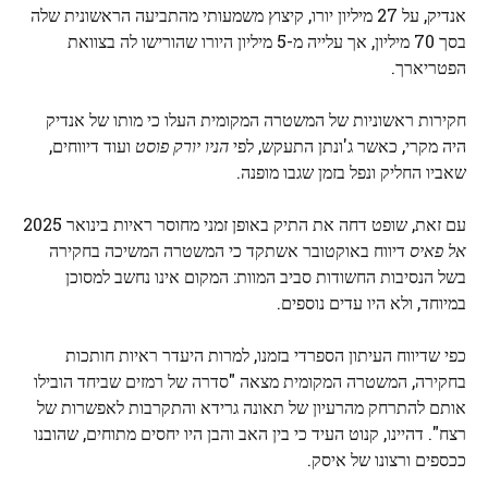
אנדיק, על 27 מיליון יורו, קיצוץ משמעותי מהתביעה הראשונית שלה
בסך 70 מיליון, אך עלייה מ-5 מיליון היורו שהורישו לה בצוואת
הפטריארך.
חקירות ראשוניות של המשטרה המקומית העלו כי מותו של אנדיק
היה מקרי, כאשר ג'ונתן התעקש, לפי
הניו יורק פוסט
ועוד דיווחים,
שאביו החליק ונפל בזמן שגבו מופנה.
עם זאת, שופט דחה את התיק באופן זמני מחוסר ראיות בינואר 2025
אל פאיס
דיווח באוקטובר אשתקד כי המשטרה המשיכה בחקירה
בשל הנסיבות החשודות סביב המוות: המקום אינו נחשב למסוכן
במיוחד, ולא היו עדים נוספים.
כפי שדיווח העיתון הספרדי בזמנו, למרות היעדר ראיות חותכות
בחקירה, המשטרה המקומית מצאה "סדרה של רמזים שביחד הובילו
אותם להתרחק מהרעיון של תאונה גרידא והתקרבות לאפשרות של
רצח". דהיינו, קנוט העיד כי בין האב והבן היו יחסים מתוחים, שהובנו
ככספים ורצונו של איסק.