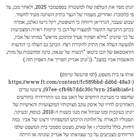
יונתן מסר את הטלפון שלו למשטרה בספטמבר 2025, ולאחר מכן, על
פי
בלומברג
ואחרים, מעמדו של הנצר בתיק השתנה מעיד לחשוד.
שבוע שעבר,
הגרדיאן
דיווחה כי השופטת, רקל נייטו גאלבן, אמרה
בכתב התביעה הקשור למעצרו של הבן כי קיימות ראיות המצביעות
על כך שיונתן "מילא תפקיד פעיל ומתוכנן מראש" במותו של אביו,
ולמעשה העלה את התיק לחקירת רצח. הכתב גם העלה כי הודעות
הוואטסאפ של הבן ביטאו "רגשות של שנאה, טינה ומחשבות על מוות,
והאשמת אביו במצב". (ג'ונתן אנדיק הפריך את האפיון הזה.)
אותו צו בית משפט, (לפי
פייננשל טיימס
)
(https://www.ft.com/content/fc589bbd-dd6d-48a3-
97ee-cfb9b7ddc30c?syn-25a6b1a6=1)
,
ציטטו עדים
שחשפו כי מערכת היחסים של האב עם בנו התדרדרה בחודשים
האחרונים לחייו של איסק עקב מצוקותיו המקצועיות והאישיות של
יונתן בעקבות זמנו שניהל את מנגו בשנות ה-2010, בנוסף, ובעיקר,
תסכוליו לכאורה על חלוקת הרכוש המשפחתי ורצונו של אביו. כמה
דוחות, כולל
בלומברג
ו
אל פאיס,
מצטט מסמכי בית המשפט שלפי
הדיווחים מצביעים על כך שצוואתו של אנדיק שונתה או הייתה