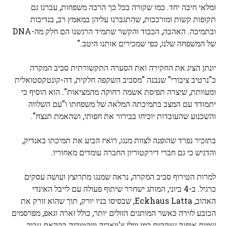
ומלאי חיבה יחד. כמו שקורה בכל כך הרבה משפחות, עברנו גם
תקופות קשות ומורכבות, שהתגברנו עליהן במאמץ רב, בנדיבות
ובתמיכה. האהבה, הכבוד והקשר שתמיד הרגשנו הם חלק מה-DNA
של המשפחה שלנו, כפי שמכירים אותנו היטב."
יונתן הציג את החקירה ואת הסערה התקשורתית סביב המקרה
כ"נרטיב ציבורי" שנבנה "מסביב השקפה חלקית, דה-קונטקסטואלית
ומעוותת, שיצרה תפיסת אשמה רחוקה מהמציאות". הוא הוסיף כי
יתמודד עם המצב בתמיכתה המלאה של משפחתו ו"עם השלווה
והשכנוע שהעובדות יוכיחו בבירור את חפותי, ושהאמת תנצח".
בתזכיר נפרד שהופנה לצוות מנגו, רואיז הביע את תמיכתו באנדיק,
והדגיש כי גם חברי דירקטוריון החברה עומדים מאחוריו.
למרות הטירוף סביב המקרה, נראה שמנגו מתרוצץ ועושה עסקים
כרגיל. ב-4 ביוני, המותג ישחרר שיתוף פעולה עם לייבל האינדי
האהוב, Eckhaus Latta, שבסיסו בניו יורק, תוך שהוא זורק את
הכובע לזירה כאשר המותגים הזולים יותר, כולל זארה וגאפ, מפרסמים
שמות אופנה שוקקים כמו ווילי צ'וואריה וויקטוריה בקהאם עבור