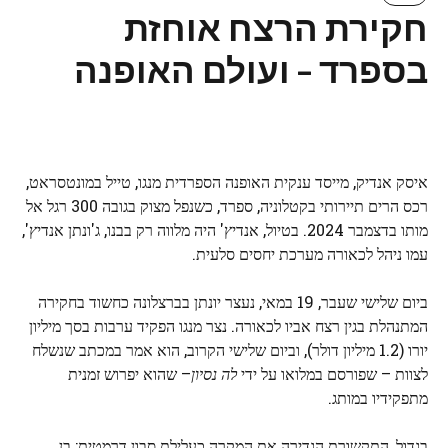
חקירת הרצח אוחזת
בספרד – ועולם האופנה
איסק אנדיק, מייסד ענקית האופנה הספרדית מנגו, טייל במונטסראט,
רכס הרים תיירותי בקטלוניה, ספרד, כשנפל מצוק בגובה 300 רגל אל
מותו בדצמבר 2024. בטיול, אנדיץ' היה מלווה רק בבנו, ג'ונתן אנדיץ',
עמו ניהל לכאורה מערכת יחסים סלעית.
ביום שלישי שעבר, 19 במאי, נעצר יונתן בברצלונה כחשוד בחקירה
המתנהלת בגין רצח אביו לכאורה. נצר מנגו הפקיד ערבות בסך מיליון
יורו (1.2 מיליון דולר), וביום שלישי הקרוב, הוא אמר במכתב שנשלח
לצוות – שפורסם במלואו על ידי
לה נסיון
– שהוא יפרוש זמנית
מתפקידיו במותג.
בגדול, התקשורת הגדירה את המקרה כעלילת סבון דרמטית: בן