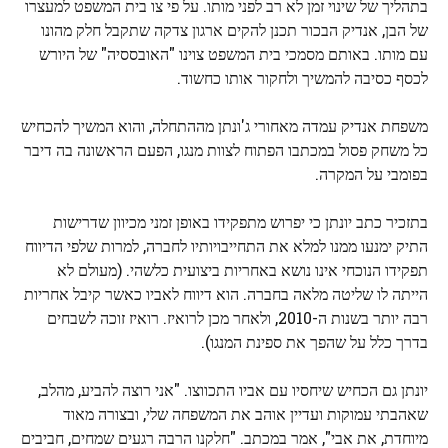
בתהליך של שינוי זמן לא רב לפני מותו. על פי צו בית המשפט למעצרו
של הבן, אנדיק הבכור תכנן להקים ארגון צדקה שתקבל חלק מהונו
עם מותו. באותם מסמכי בית המשפט צוינו "האובססיה" של היורש
לכסף כסיבה להמשיך ולחקור אותו כחשוד.
משפחת אנדיק עמדה מאחורי ג'ונתן מההתחלה, והוא המשיך להכחיש
כל משחק פסול במכתבו הפתוח לצוות מנגו, הפעם הראשונה בה דיבר
בפומבי על המקרה.
בתזכיר כתב יונתן כי יפרוש מתפקידו באופן זמני מכיוון שדרישות
התיק ימנעו ממנו למלא את התחייבויותיו לחברה, למרות שלפי הדיווח
תפקידו הנוכחי אינו נושא באחריות ביצועית כלשהי. (מעולם לא
הייתה לו שליטה מלאה בחברה. הוא דיווח לאביו כאשר קיבל אחריות
רבה יותר בשנות ה-2010, ולאחר מכן לרואיז. רואיז זוכה לשבחים
בדרך כלל על שהפך את ספינת המנגו).
יונתן גם הכחיש שיחסיו עם אביו התכווצו. "אני רוצה להביע, מהלב,
שאהבתי עמוקות ועדיין אוהב את המשפחה שלי, ובצורה מאוד
מיוחדת, את אבי", אמר במכתב. "חלקנו הרבה רגעים שמחים, חביבים