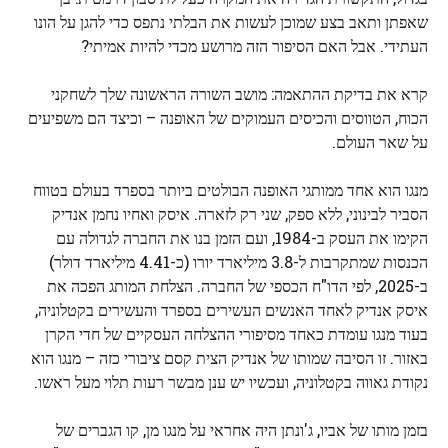
שאפתן ותאב בצע שמוכן לעשות את הבלתי נתפס כדי להגן על הונו
העתידי. אבל האם הסיפור הזה מרושע מכדי להיות אמיתי?
קרא את בדיקת ההתאמה: מושב השורה הראשונה שלך לשחקני
הכוח, הטווסים והכיסים העמוקים של האופנה – וכיצד הם משפיעים
על שאר העולם.
מנגו הוא אחד ממותגי האופנה הבולטים ביותר בספרד בעולם בטווח
הסביר לבינוני, ללא ספק, שני רק לזארה. איסק ואחיו נחמן אנדיק
הקימו את העסק ב-1984, ועם הזמן בנו את החברה לגדולה עם
הכנסות שמתקרבות ל-3.8 מיליארד יורו (כ-4.41 מיליארד דולר)
ב-2025, לפי הדו"ח הכספי של החברה. הצלחת המותג הפכה את
איסק אנדיק לאחד האנשים העשירים בספרד והעשירים בקטלוניה,
בעוד מנגו עומדת כאחד מסיפורי ההצלחה העסקיים של חדי הקרן
באזור. זו הסיבה שמותו של אנדיק הצית קסם ציבורי כזה – מנגו הוא
נקודת גאווה בקטלוניה, ועכשיו יש ענן מבשר רעות תלוי מעל ראשו.
בזמן מותו של אביו, ג'ונתן היה אחראי על מנגו מן, קו הגברים של