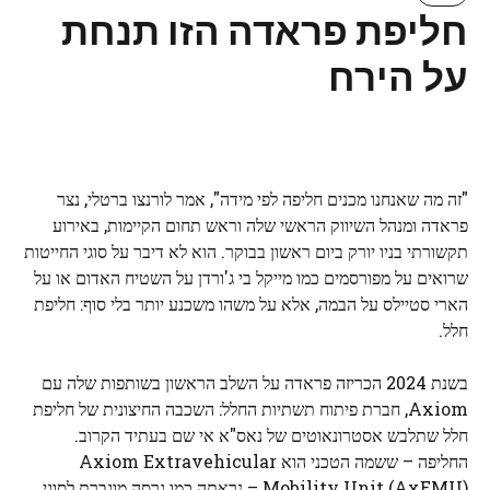
חליפת פראדה הזו תנחת
על הירח
"זה מה שאנחנו מכנים חליפה לפי מידה", אמר לורנצו ברטלי, נצר
פראדה ומנהל השיווק הראשי שלה וראש תחום הקיימות, באירוע
תקשורתי בניו יורק ביום ראשון בבוקר. הוא לא דיבר על סוגי החייטות
שרואים על מפורסמים כמו מייקל בי ג'ורדן על השטיח האדום או על
הארי סטיילס על הבמה, אלא על משהו משכנע יותר בלי סוף: חליפת
חלל.
בשנת 2024 הכריזה פראדה על השלב הראשון בשותפות שלה עם
Axiom, חברת פיתוח תשתיות החלל: השכבה החיצונית של חליפת
חלל שתלבש אסטרונאוטים של נאס"א אי שם בעתיד הקרוב.
החליפה – ששמה הטכני הוא Axiom Extravehicular
Mobility Unit (AxEMU) – נראתה כמו גרסה מוגברת לסוגי