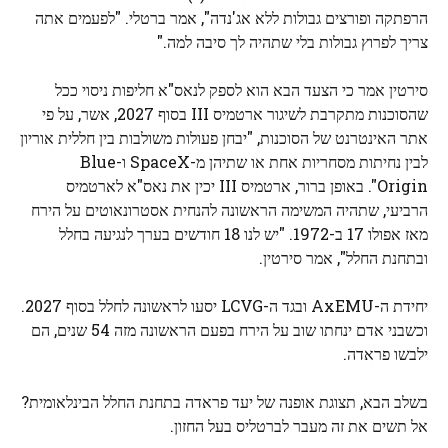
הרפתקה ופורצים גבולות ללא אג'נדה", אמר ברטלי. "לפעמים אתה
צריך לפרוץ גבולות בלי שתהיה לך סיבה למה."
סירטין אמר כי הצעד הבא הוא לספק לנאס"א חליפות ניסוי ככל
שהסוכנות מתקרבת לשיגור ארטמיס III בסוף 2027, אשר, על פי
אתר האינטרנט של הסוכנות, "יבחן פעולות משולבות בין חללית אוריון
לבין נחיתות מסחריות אחת או שתיהן מ-SpaceX ו-Blue
Origin". באופן ברור, ארטמיס III יכין את נאס"א לארטמיס
הרביעי, שתהיה המשימה הראשונה להנחית אסטרונאוטים על הירח
מאז אפולו 17 ב-1972. "יש לנו 18 חודשים בערך לנגיעה בחלל
ובתחנת החלל", אמר סירטין.
יחידת ה-AxEMU ובגד ה-LCVG יסעו לראשונה לחלל בסוף 2027.
וכשבני אדם ינחתו שוב על הירח בפעם הראשונה מזה 54 שנים, הם
ילבשו פראדה.
בשלב הבא, תצוגת אופנה של יעד פראדה בתחנת החלל הבינלאומית?
אל תשים את זה מעבר לברטליס בעל החזון.