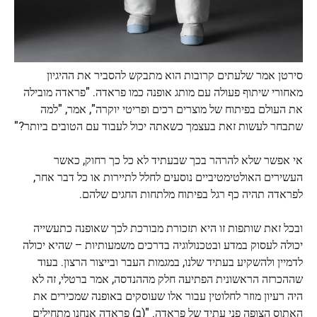
סירטן אמר שלעתים קרובות הוא מתבקש להסביר את ההיגיון
מאחורי שיתוף פעולה עם מותג אופנה כמו פראדה. "פראדה מובילה
את העולם בפיתוח של מוצרים רכים ופריטי יוקרה", אמר, "למה
שתבחר לעשות זאת בעצמך כשאתה יכול לעבוד עם הטובים ביותר?"
אי אפשר שלא להרהר בכך שבעתיד לא כל כך רחוק, כאשר
העשירים האולטימטיביים נוסעים לחלל לתיירות או כל דבר אחר,
לפראדה תהיה כף רגל בפיתוח מלתחות החגים שלהם.
ובכל זאת שותפות זו היא תזכורת מבורכת לכך שאופנה כתעשייה
יכולה לעסוק במדע ובטכנולוגיה בדרכים משמעותיות – שהיא יכולה
לדמיין ולהשקיע בעתיד שלנו, במגמות העבר ובייצור הרצון. בעוד
שההכרזה הראשונית הפתיעה חלק מההנדסה, אמר ברטלי, זה לא
היה רעיון מוזר לחלוטין עבור אלו שעוסקים באופנה שמכירים את
האתוס הצופה פני עתיד של פראדה. "(ב) פראדה אנחנו מתחילים