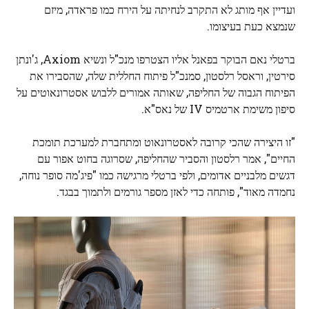
ועדיין אף מותג לא התקרב לנחיתה על הירח כמו פראדה, מיזם
שנמצא כעת בעיצומו.
ברטלי נאם הבוקר בפאנל אליו הצטרפו מנכ"ל ונשיא Axiom, ג'ונתן
סירטין, וראסל רלסטון, סמנכ"ל פיתוח החללית שלה, שהסבירו את
הפיתוח הגבוה של החליפה, שאותה אמורים ללבוש אסטרונאוטים על
סיפון משימת ארטמיס IV של נאס"א.
"זו היצירה שהכי קרובה לאסטרונאוט ומתחברת למערכת תומכת
החיים", אמר רלסטון והסביר שהחליפה, שסרוגה בחוט אפור עם
דגשים מלבניים אדומים, ולפי ברטלי מרגישה כמו "פיג'מה סופר נוחה,
נחמדה מאוד", פותחה כדי לאזן מספר גורמים ולתמוך בבגד.