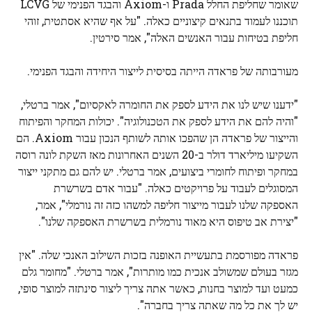
שאומר שחליפת החלל Prada ו-Axiom והבגד הפנימי של LCVG
תוכננו לעמוד בתנאים קיצוניים כאלה. "על אף שהיא אסתטית, זוהי
חליפת בטיחות עבור האנשים האלה", אמר סירטין.
מעורבותה של פראדה הייתה בסיסית לייצור היחידה והבגד הפנימי.
"ידענו שיש לנו את הידע לספק את החומרה לאקסיום", אמר ברטלי,
"והיה להם את הידע לספק את הטכנולוגיה". יכולות המחקר והפיתוח
והייצור של פראדה הן שהפכו אותה לשותף הנכון עבור Axiom. הם
השקיעו מיליארד דולר ב-20 השנים האחרונות מאז השקת לונה רוסה
במחקר ופיתוח לחומרי ביצועים, אמר ברטלי. יש להם גם מתקני ייצור
המסוגלים לעבוד על פרויקטים כאלה. "עבור אדם בשרשרת
האספקה ​​שלנו לעבור מייצור חליפה למשהו כזה זה נורמלי", אמר,
"יצירת אב טיפוס היא מאוד נורמלית בשרשרת האספקה ​​שלנו".
פראדה מפורסמת בתעשיית האופנה בזכות השילוב האנכי שלה. "אין
מגזר בעולם שמשולב אנכית כמו מותרות", אמר ברטלי. "מחומר גלם
כמעט ועד למוצר בחנות, כאשר אתה צריך ליצור סינתזה למוצר סופי,
יש לך את כל מה שאתה צריך בחברה".