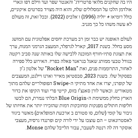
היו בה שחקנים מלואי פרטרידג' והאנטר שפר ועד ווילם דפו וגארי
אולדמן הלכו על המסלולים שלה, והוא היה מצויד בסרטים איקוניים,
כולל
רומיאו + יוליה
(1996) ו
אלביס
(2022). ובכל זאת, זה מעולם
לא עשה משהו כל כך מגניב.
לעולם האופנה יש כבר זמן רב מערכת יחסים אפלטונית עם המושג
מסע בחלל. בשנת 2017, קארל לגרפלד, המעצב הגרמני המנוח, ערך
את תצוגת סתיו-חורף המוכנה ללבישה שלו באותה שנה סביב רקטה
בגודל טבעי ממותג שאנל בגראנד פאלה בפריז. האירוע כלל ספירה
לאחור, התרוממות פנים, ואת "Rocket Man" של אלטון ג'ון
בפסקול שלו. בשנת 2023, סבסטיאן מאייר וארנו ויילנט, המעצבים
של קופרני, יצרו את אחד מתיקי ה-Swipe הפופולריים שלהם מתוך
מטאוריט. וכאשר לורן סאנצ'ז בזוס, קייטי פרי ועוד הקיפו את כדור
הארץ כחלק ממשימת ה-Blue Origin הבלתי נגמרת, הם לבשו
חליפות חתולים מפנקות ומחובקות דמות שהזכירו יותר את אחיזתו של
גיבור על קומי (שלום, סו סטורם ב
ארבעת המופלאים
) מאשר ביגוד
לאסטרונאוט – הם עוצבו על ידי לורה קים ופרננדו גרסיה, מעצבי
אוסקר דה לה רנטה לשעבר, עבור הלייבל שלהם Monse.