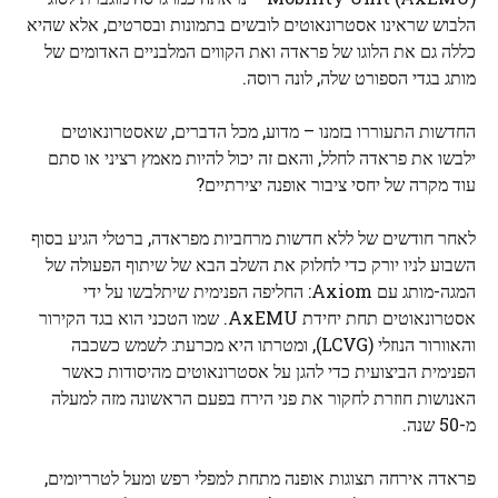
הלבוש שראינו אסטרונאוטים לובשים בתמונות ובסרטים, אלא שהיא
כללה גם את הלוגו של פראדה ואת הקווים המלבניים האדומים של
מותג בגדי הספורט שלה, לונה רוסה.
החדשות התעוררו בזמנו – מדוע, מכל הדברים, שאסטרונאוטים
ילבשו את פראדה לחלל, והאם זה יכול להיות מאמץ רציני או סתם
עוד מקרה של יחסי ציבור אופנה יצירתיים?
לאחר חודשים של ללא חדשות מרחביות מפראדה, ברטלי הגיע בסוף
השבוע לניו יורק כדי לחלוק את השלב הבא של שיתוף הפעולה של
המגה-מותג עם Axiom: החליפה הפנימית שיתלבשו על ידי
אסטרונאוטים תחת יחידת AxEMU. שמו הטכני הוא בגד הקירור
והאוורור הנוזלי (LCVG), ומטרתו היא מכרעת: לשמש כשכבה
הפנימית הביצועית כדי להגן על אסטרונאוטים מהיסודות כאשר
האנושות חוזרת לחקור את פני הירח בפעם הראשונה מזה למעלה
מ-50 שנה.
פראדה אירחה תצוגות אופנה מתחת למפלי רפש ומעל לטרריומים,