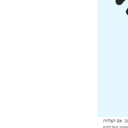
צב. אם הצלחת
תוך מספר שניות, בהחלט יש לך סיבה לגאווה! זו הייתה עוד דרך מהנה לבדוק את ה-IQ שלך, אך כדאי לזכור שמבחן IQ אמיתי יכול לתת