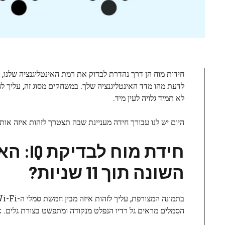
לדעת מהו מדד האינטליגנציה שלך. במשחקים מסוג זה, עליך ל
לא תמיד גלויה לעין מיד.
היום יש לנו עבורך חידה מעניינת שבה תצטרך לזהות איזה אות Wi-Fi שונה מהאחרים בתמונה
השונה תוך 11 שניות?
בתמונה המצורפת, עליך לזהות איזה מבין חמשת סמלי ה-Wi-Fi הוא השונה.
הסמלים מראים גל רדיו הנפלט מנקודה ומתפשט בצורת גלים. אך יש אות Wi-Fi אחד שנראה