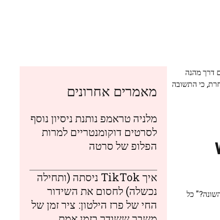
פעמים הן מצריכות חשיבה יצירתית מחוץ לקופסה. סוגי מבחני IQ כאלה הם דרך מהנה
חרת, כי התשובה
מאמרים אחרונים
מלניה טראמפ נותנת ניסיון נוסף
לסרטים דוקומנטריים למרות
ה-Wi-Fi
הפלופ של סרטה
איך TikTok ניסתה (ותחילה
נכשלה) לחסום את השידור
שונה?" כל
החי של פרז הילטון: ציר זמן של
משבר ששודר בזמן אמת