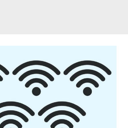
דלג
תוכן