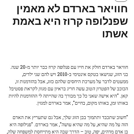
חוויאר בארדם לא מאמין
שפנלופה קרוז היא באמת
אשתו
חוויאר בארדם חולק את חייו עם פנלופה קרוז כבר יותר מ-20 שנה.
בני הזוג, שנישאו בטקס אינטימי ב-2010 ויש להם שני ילדים,
ממעטים לדבר על מערכת היחסים שלהם כזוג, אבל בהזדמנות זו,
הכוכב של
הפטרון הטוב
עשה חריג בראיון עם
מגוון
לקראת פסטיבל
קאן. "היא אישה שאני כל כך מבורך בה שהייתה לי ההזדמנות להיות
באותו זמן, באותו מקום, בחיים", אמר בארדם למגזין.
"חשוב שתכבד ותתמוך בבן הזוג שלך, אבל גם שתעריץ את האדם
הזה על מה שהיא, על מה שהיא עושה", אמר בארדם. "פנילופה היא
בן אדם מדהים, יפה, טוב – הדרך שבה היא מתייחסת למשפחה שלה,