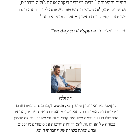
החיים והסיפורת." בבית במדריד ביקרה אותם ג'וליה רוברטס,
שסיפרה
מגוון,
"זה פשוט מרגיש טוב כשאתה לידם ורואה בהם
משפחה. פאייה ביום ראשון – אל תחמיצו את זה!"
פורסם במקור ב- Twoday.co.il España
.
ניקולס
ניקולס, עיתונאי ותיק ומוערך ב-Twoday, מתמחה בזכויות אדם
ומדיניות בינלאומית. בעל תואר שני מהאוניברסיטה העברית, הניסיון
הרב שלו כולל דיווחים משטחים קרביים ואזורי משבר. ניקולס מאמין
בכוחה של העיתונות להאיר זוויות חדשות על סיפורים מורכבים,
ובחשיבותה ביצירת שינוי חברתי חיובי.