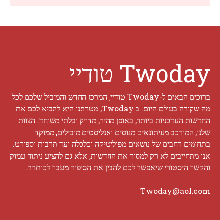
Twoday טודיי
ברוכים הבאים ל-Twoday טודיי, המרכז החדש והמוביל שלכם לכל
מה שקורה בעולם היום. ב Twoday, מטרתנו היא להביא לכם את
החדשות העדכניות ביותר, באופן מהיר, מדויק ובלתי משוחד. הצוות
שלנו, המורכב מעיתונאים מנוסים ואנליסטים מובילים, ממוקד
בתחומים רחבים של נושאים מפוליטיקה וכלכלה ועד תרבות וספורט.
אנו מתחייבים לא רק למסור את החדשות, אלא גם להציע ניתוח עמוק
והקשר היסטורי שיאפשר לכם להבין את הסיפור מעבר לכותרת.
Twoday@aol.com