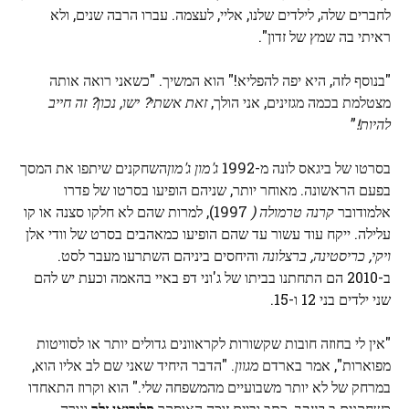
לחברים שלה, לילדים שלנו, אליי, לעצמה. עברו הרבה שנים, ולא
ראיתי בה שמץ של זדון".
"בנוסף לזה, היא יפה להפליא!" הוא המשיך. "כשאני רואה אותה
מצטלמת בכמה מגזינים, אני הולך,
זאת אשתי? ישו, נכון? זה חייב
להיות!
”
בסרטו של ביגאס לונה מ-1992
ג'מון ג'מון
השחקנים שיתפו את המסך
בפעם הראשונה. מאוחר יותר, שניהם הופיעו בסרטו של פדרו
אלמודובר
קרנה טרמולה (
1997), למרות שהם לא חלקו סצנה או קו
עלילה. ייקח עוד עשור עד שהם הופיעו כמאהבים בסרט של וודי אלן
ויקי, כריסטינה, ברצלונה
והיחסים ביניהם השתרעו מעבר לסט.
ב-2010 הם התחתנו בביתו של ג'וני דפ באיי בהאמה וכעת יש להם
שני ילדים בני 12 ו-15.
"אין לי בחוזה חובות שקשורות לקראוונים גדולים יותר או לסוויטות
מפוארות", אמר בארדם
מגוון
. "הדבר היחיד שאני שם לב אליו הוא,
במרחק של לא יותר משבועיים מהמשפחה שלי." הוא וקרוז התאחדו
כשחקנים ב
בּוּנקֶר,
כתב וביים זוכה האוסקר
פלוריאן זלר
ונורה