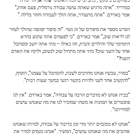
במדריד. "אתה מרגיש שאתה עושה עבודה נורמלית, פעם אחת,"
אמר בארדם. "אתה מתעורר, אתה הולך לעבודה וחוזר בלילה."
הסרט מספר את סיפורם של זוג נשוי. "זה סיפור יפהפה שהולך לעזור
לנו לראות שוב," אמר בארדם. "כי לפעמים אתה שקוע בחרא
היומיומי שלך והילדים והבית, וזה כאילו – מתי אתה יושב ומסתכל
אחד על השני שוב? מתי אתה מתחיל שוב לנשום, ולוקח את האדם
השני?"
"בסדר, עכשיו אנחנו מחויבים לשבת, להסתכל על עצמנו", הוסיף,
"להקשיב אחד לשני ולהיות בקשר רגשי במשך שעות רבות".
"בבית אנחנו לא מדברים הרבה על עבודה", אמר בארדם. "אין לנו
פוסטרים או תמונות או משהו שמזכיר לנו את מה שאנחנו עושים
למחייתנו".
"אנחנו לא מבזבזים יותר מדי זמן בדיבור על עבודה, למרות שאנחנו
אוהבים את מה שאנחנו עושים", המשיך. "אנחנו מנסים למדר את