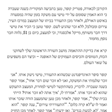
הקורבן לכאורה, פטריק קופר, טען בתביעה המקורית בשנה שעברה
כי הוא האמין שסומם על ידי טישי עם משקה בזמן שהיה במסעדה
באיסט הארלם, ולאחר מכן התעורר בביתו של המעצב במרכז העיר,
עירום ומבולבל, ללא זכר שהגיע לשם. קופר טוען כי הכיר את טישי
דרך חבר משותף, מייקל אלכסנדר, וכי למעצב, כיום בן 51, נלווה חבר
נוסף, מחמוד.
קרא את בדיקת ההתאמה: מושב השורה הראשונה שלך לשחקני
הכוח, הטווסים והכיסים העמוקים של האופנה – וכיצד הם משפיעים
על שאר העולם.
קופר סיפר
האינדיפנדנט
שכשהוא התעורר, טישי נישק אותו. "אני
זוכר שלגמתי את המשקה, ואני לא זוכר שום דבר אחר", אמר קופר
בשנה שעברה. לדבריו, כשהתקשר לטישי למחרת, המעצב התעקש
שהוא לא זוכר אותו. "אמרתי לו, 'איך אתה לא זוכר אותי? הייתי
בבית שלך'", אמר קופר, ולאחר מכן טען שהמעצב הודה שזכר אותו
ואמר לו ש"לא קרה כלום". "'התעוררתי עירום'", ענה קופר. "הוא
אמר, 'לא, לבשת בגדים'. ואז ידעתי," אמר קופר. לאחר מכן החזיק