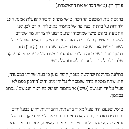
עורך דין. (טישי הכחיש את ההאשמות.)
בהגשת בית המשפט החדשה, טישי מוציא תזכיר להפעלת אמנת האג
ולהורות על בחינתו בעל פה של מחמוד באיטליה. קודם לכן, לפי
התביעה, ביקש טישי שמחמוד יופיע מרצונו להצהרה, מה שסירב
לעשות. מהטיעון עולה כי מחמוד הוא עד ממקור ראשון שאולי יוכל
לשפוך מעט אור בשאלה האם המשקה של התובע (קופר) ספוג.
בנוסף, עדותו של מחמוד לגבי התנהגותו ומצבו של קופר לפני ההפסקה
שלו יכולה להיות רלוונטית להגנתו של טישי.
בתלונה מתוקנת שהוגשה בעבר, קופר טוען כי בעת שהותו במסעדה,
הוא שתה משקה בודד שנמסר לו על ידי מחמוד ש"הודבק בסם לא
פעיל על ידי הנאשם (טישי) או מחמוד הפועל בהוראת הנאשם", נכתב
במסמך.
טישי, שפעם היה פעיל מאוד ברשתות החברתיות וידוע כבעל חיים
חברתיים תוססים, פינה את האינסטגרם שלו, למעט דיוקן בודד שלו.
נראה שהוא שמר על פרופיל נמוך מאז ההאשמה, ולא ברור אם הוא