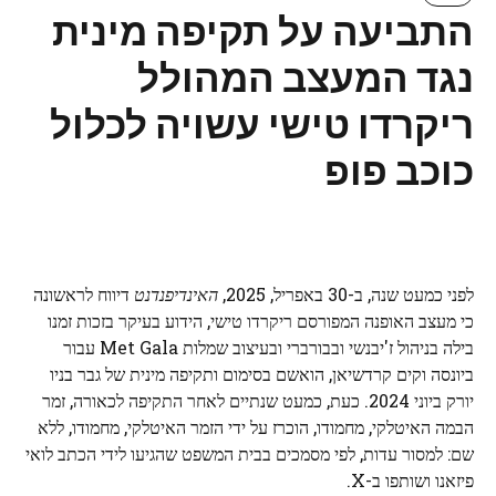
התביעה על תקיפה מינית
נגד המעצב המהולל
ריקרדו טישי עשויה לכלול
כוכב פופ
לפני כמעט שנה, ב-30 באפריל, 2025,
האינדיפנדנט
דיווח לראשונה
כי מעצב האופנה המפורסם ריקרדו טישי, הידוע בעיקר בזכות זמנו
בילה בניהול ז'יבנשי ובבורברי ובעיצוב שמלות Met Gala עבור
ביונסה וקים קרדשיאן, הואשם בסימום ותקיפה מינית של גבר בניו
יורק ביוני 2024. כעת, כמעט שנתיים לאחר התקיפה לכאורה, זמר
הבמה האיטלקי, מחמודו, הוכרז על ידי הזמר האיטלקי, מחמודו, ללא
שם: למסור עדות, לפי מסמכים בבית המשפט שהגיעו לידי הכתב לואי
פיזאנו ושותפו ב-X.