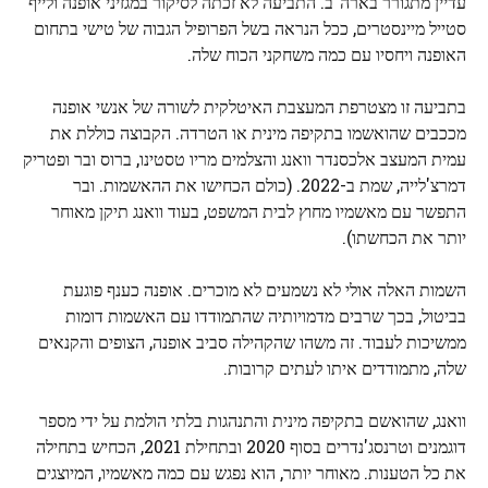
עדיין מתגורר בארה"ב. התביעה לא זכתה לסיקור במגזיני אופנה ולייף
סטייל מיינסטרים, ככל הנראה בשל הפרופיל הגבוה של טישי בתחום
האופנה ויחסיו עם כמה משחקני הכוח שלה.
בתביעה זו מצטרפת המעצבת האיטלקית לשורה של אנשי אופנה
מככבים שהואשמו בתקיפה מינית או הטרדה. הקבוצה כוללת את
עמית המעצב אלכסנדר וואנג והצלמים מריו טסטינו, ברוס ובר ופטריק
דמרצ'לייה, שמת ב-2022. (כולם הכחישו את ההאשמות. ובר
התפשר עם מאשמיו מחוץ לבית המשפט, בעוד וואנג תיקן מאוחר
יותר את הכחשתו).
השמות האלה אולי לא נשמעים לא מוכרים. אופנה כענף פוגעת
בביטול, בכך שרבים מדמויותיה שהתמודדו עם האשמות דומות
ממשיכות לעבוד. זה משהו שהקהילה סביב אופנה, הצופים והקנאים
שלה, מתמודדים איתו לעתים קרובות.
וואנג, שהואשם בתקיפה מינית והתנהגות בלתי הולמת על ידי מספר
דוגמנים וטרנסג'נדרים בסוף 2020 ובתחילת 2021, הכחיש בתחילה
את כל הטענות. מאוחר יותר, הוא נפגש עם כמה מאשמיו, המיוצגים