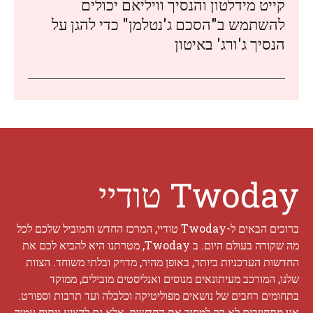
קייט מידלטון והנסיך וויליאם יכולים
להשתמש ב"הסכם ג'נטלמן" כדי להגן על
הנסיך ג'ורג' באיטון
Twoday טודיי
ברוכים הבאים ל-Twoday טודיי, המרכז החדש והמוביל שלכם לכל
מה שקורה בעולם היום. ב Twoday, מטרתנו היא להביא לכם את
החדשות העדכניות ביותר, באופן מהיר, מדויק ובלתי משוחד. הצוות
שלנו, המורכב מעיתונאים מנוסים ואנליסטים מובילים, ממוקד
בתחומים רחבים של נושאים מפוליטיקה וכלכלה ועד תרבות וספורט.
אנו מתחייבים לא רק למסור את החדשות, אלא גם להציע ניתוח עמוק