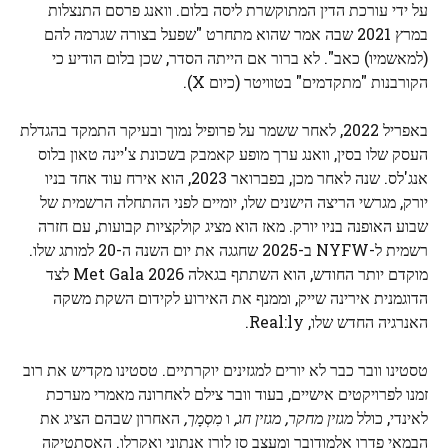
על ידי עורכת הדין המתוקשרת ליסה בלום. וואנג פרסם התנצלות
במרץ 2021 שבה אמר שהוא מתחרט "שפעל בצורה שגרמה להם
(למאשמיו) כאב". לא ברור אם הייתה הסדר, שכן בלום הודיע ​​כי
הקורבנות "מתקדמים" בטוויטר (כיום X).
באפריל 2022, לאחר ששמר על פרופיל נמוך ובעיקר התמקד בהגדלת
העסק שלו בסין, וואנג ערך מופע קאמבק בשכונת צ'יינה טאון בלוס
אנג'לס. שנה לאחר מכן, בפברואר 2023, הוא אירח עוד אחד בניו
יורק, מגרשי הריצה הישנים שלו, יומיים לפני ההתחלה הרשמית של
שבוע האופנה בניו יורק. מאז הוא מציג קולקציות קבועות, עם חזרה
רשמית ל-NYFW ב-2025 שחגגה את יום השנה ה-20 למותג שלו.
מוקדם יותר החודש, הוא השתתף בגאלה Met Gala 2026 לצד
הדוגמנית אירינה שייק, וממנף את האירוע לקידום השקת משקה
האנרגיה החדש שלו, Real:ly.
טסטינו וובר כבר לא יורים למגזינים יוקרתיים. טסטינו מקדיש את רוב
זמנו לפרויקטים אישיים, בעוד וובר צילם לאחרונה מאמרי מערכת
לאינדי, כולל
מגזין מחקר,
מגזין חג,
ו
מִסְמָך,
האחרון שבהם הציג את
הבמאי פדרו אלמודובר ומעצב סן לורן אנתוני ואקרלו. האסתטיקה