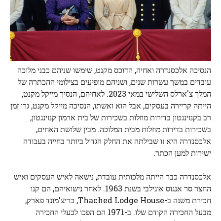
הנסיכה אלכסנדרה ואחיה, הדוכס מקנט, שימשו שניהם כבני מלוכה
עובדים במשך עשרות שנים, ושניהם מופיעים בצילומי ההכתרה של
המלך צ'ארלס השלישי במאי 2023. לאחיהם, הנסיך מייקל מקנט,
הייתה קריירה בעסקים, אבל הוא ואשתו, הנסיכה מייקל מקנט, גרו זמן
רב בקנזינגטון בדירות מוזלות בשכירות של בית ארמון קנזינגטון,
בשכירות בדירות מוזלות מבית המלוכה. מבין שלושת האחים,
אלכסנדרה היא זו שבילתה את החלק הגדול ביותר בחייה בעבודה
ישירות למען הכתר.
אלכסנדרה כבר הייתה מלכותית עובדת, נישאה לאיש העסקים ואיש
החצר סר אנגוס אוגילבי בשנת 1963. לאחר נישואיהם, הם קנו
חכירת משנה ב-Thached Lodge House, בריצ'מונד פארק,
מבעל החכירה הקודם שלו. ב-1971 הם הפכו לבעלי החכירה