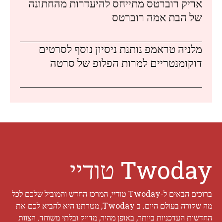
אריק רוברטס מתייחס להיעדרות מהחתונה
של הבת אמה רוברטס
מלניה טראמפ נותנת ניסיון נוסף לסרטים
דוקומנטריים למרות הפלופ של סרטה
Twoday טודיי
ברוכים הבאים ל-Twoday טודיי, המרכז החדש והמוביל שלכם לכל
מה שקורה בעולם היום. ב Twoday, מטרתנו היא להביא לכם את
החדשות העדכניות ביותר, באופן מהיר, מדויק ובלתי משוחד. הצוות