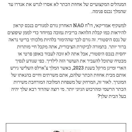
המנהלים המקצועיים של אחוזת הכתר לא אסרו לגרש את אנדרו עד
שהמלך נכנס פנימה.
למשקיף אמריקאי, דו"ח NAO האחרון גורם למגורים בנכס קראון
להיראות כמו קבלת הלוואה בריבית נמוכה במיוחד כדי לממן שיפוצים
של נכס היסטורי. זה גורם לכך שההימור בלהיות מלכותי בריטי נראה
ברור יותר. בתמורה לביקורת הציבורית, אתה מקבל חיי מותרות
יחסית בנכס היסטורי, אבל אתה לא זוכה לעבוד באופן פרטי או
מבטיח שתוכל להעביר את העושר הזה לילדיך. כפי שנודע לנסיך
הארי ומייגן מרקל בשנת 2023, כאשר המלך צ'ארלס השלישי גירש
אותם מבית אחוזת הכתר שלהם, אתם משרתים וחיים בהנאתו של
המונרך. לאור זה, המרחק של משפחת המלוכה המורחבת משירות
הכתר הרשמי ומהרכוש הגיוני יותר. מי רוצה שהדוד רבא שלך יהיה
בעל הבית שלך?