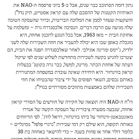
נתון דומה הסתובב כבר שנים, אבל ב-5 ביוני פרסמה ה-NAO את
האותיות הקטנות של ההסכם שלה עם קראון אסטייט, תיק נדל"ן
והשקעות שעוזר לממן את המלוכה הבריטית, וברור שהעסקה הטובה
שלה מגיעה עם הרבה דברים. הנסיכה אלכסנדרה גרה – ומשלמת על
אחזקת הבית – מאז 1963, אבל בכל הנוגע לתכנון אחוזה, היא
מוגבלת באופן שבו היא יכולה להעביר את חוזה השכירות שלה לשני
ילדיה, ג'יימס ומרינה אוגילבי. לאחר שאלכסנדרה תפנה את הבית, הם
יצטרכו להגיש בקשה לשכירות מתחדשת לשלוש שנים לפי שיקול
דעתה של אחוזת הכתר. מרינה, למשל, כבר גרה בקוטג' בבעלות
קראון בווינדזור. היא היחידה שאינה עובדת במשפחה המתגוררת
באותם נכסים; השאר תפוסים על ידי ציבור שהבטיחו את חוזי
השכירות שלהם באמצעות מתווכים מסורתיים בנדל"ן.
דו"ח ה-NAO היה תוצאה של חקירה של חודשים על הסדרי קראון
אחוזה, שנבעה מסערה ציבורית על העסקה הקשה של אנדרו
מאונטבאטן-ווינדזור על ביתו בווינדזור, רויאל לודג'. לפי הדיווחים
באותה תקופה, הוא שילם רק דמי שכירות "גרגרי פלפל" נומינליים –
כלומר דולר אחד או פחות בשנה – כדי להישאר באחוזה בת 30
החדרים במרחק נסיעה מהירה מטירת וינדזור, לאחר תשלום מראש