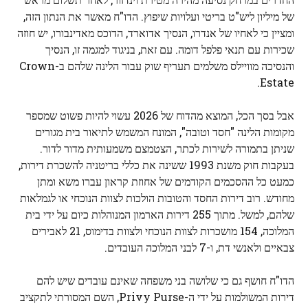
של מיליון ליש"ט בריטי ועלויות שיפוץ. הדו"ח מאשר את הנתון הזה,
ומציין כי לאחיו של אנדרו, הנסיך אדוארד, הדוכס מאדינבורו, יש חוזה
שכירות עם תנאי פלפל דומה. עם זאת, בניגוד למגמה זו, הנסיך
והנסיכה מוויילס משלמים תעריף שוק עבור הלינה שלהם ב-Crown
Estate.
אבל בסך הכל, המוצא מהדוח של 2026 עשוי להיות פשוט שמספר
מקומות הלינה "חסד וטובה", המונח המשמש לתיאור בית מגורים
שניתן בתמורה לשירות לכתר, הצטמצם משמעותית מדור לדור.
בעקבות חוק משנת 1993 ששינה את כללי בריטניה להשכרת דירות,
כמעט כל ההסכמים הקודמים של אחוזת קראון עברו משא ומתן
מחודש. רוב דירות החסד והטובות הולכות לצוות הנוכחי או לגמלאות
שלהם, למשל. מתוך 255 דירות הארמון המנוהלות כיום על ידי בית
המלוכה, 154 מושכרות לצוות הנוכחי ולצוות בדימוס, 21 לאבירים
צבאיים ולאנשי דת, ו-7 לבני המלוכה העובדים.
הדו"ח חושף גם כי שלושה בני משפחה שאינם עובדים שיש להם
דירות המשולמות על ידי ה-Privy Purse, השם המסורתי לתקציב