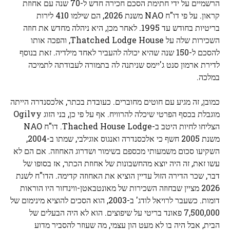
הרשמיים על ידי חתימת הסכם חכירה חדש ל-70 שנה עם אחוזת
קראון. על פי דו"ח NAO משנת 2026, הם שילמו 410 לירות
בריטיות בחודש עד 1995. לאחר מכן, היא ניהלה מחדש את חוזה
השכירות שלה על Thatched Lodge House, והפכה אותו
להסכם ל-150 שנה שהיא יכולה להעביר לאחד מילדיה. זאת בנוסף
לדירת ארמון סנט ג'יימס שניתנה לה בתמורה לעבודתה לתמיכה
במלכה.
כמובן, זה מגיע עם חוטים מחוברים. כעובדת בכתר, אלכסנדרה הייתה
מוגבלת בכסף הפרטי שיכלה להרוויח. אף על פי כן, בני הזוג Ogilvy
הצליחו לחיות היטב ב-Thached House Lodge. דו"ח NAO
משנת 2005 חשף כי אלכסנדרה ואנגוס אוגילבי, שמתו ב-2004,
השקיעו סכום משמעותי מכספם בשימור ושדרוג האחוזה. אם הם לא
עשו זאת, זה היה יוצא מהחשבונות של אחוזת הכתר, אז בסופו של
דבר, שכר הדירה הזול עדיין הוציא את האחוזה קדימה. הדו"ח לשנת
2026 מציין שבחוזה השכירות של מאונטבאטן-ווינדזור היו הוראות
דומות. כשעבר לרויאל לודג' ב-2003, הוא הסכים להוציא מינימום של
7,500,000 פאונד בריטי על שיפוצים. הוא לא היה הבעלים של
הבית, אבל היה בו לא מעט הון עצמי, מה שעוזר להסביר מדוע