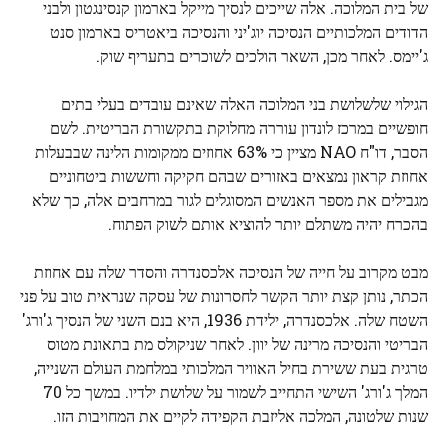
של בית המלוכה. אלה שייכים לנסיך מייקל בארמון קנסינגטון ולבני
הדודים המלכותיים הנסיכה יוג'יני והנסיכה ביאטריס בארמון סנט
ג'יימס. לאחר מכן, השאר הולכים לשוכרים בתעריף שוק.
הגילוי שלשלושת בני המלוכה האלה שאינם עובדים בעלי בתים
חופשיים במרכז לונדון עוררה מחלוקת בתקשורת הבריטית. לשם
הסבר, דו"ח NAO מציין כי 63% אחוזים ממקומות הלינה שבבעלות
אחוזת קראון נמצאים באזורים שבהם חקיקה וחששות ביטחוניים
מגבילים את מספר האנשים המסוגלים לגור במרחבים אלה, כך שלא
בהכרח יהיה משתלם יותר להוציא אותם לשוק הפתוח.
מבט מקרוב על חייה של הנסיכה אלכסנדרה והסדר שלה עם אחוזת
הכתר, נותן קצת יותר הקשר לחסרונות של עסקה שנראית טוב על פני
השטח שלה. אלכסנדרה, ילידת 1936, היא בנם השני של הנסיך ג'ורג'
הבריטי והנסיכה מרינה של יוון. לאחר שניקולס מת בתאונת מטוס
טרגית בעת ששירת בחיל האוויר המלכותי במלחמת העולם השנייה,
המלך ג'ורג' השישי התחייב לשמור על שלושת ילדיו. במשך כל 70
שנות שלטונה, המלכה אליזבת הקפידה לקיים את המחויבות הזו.