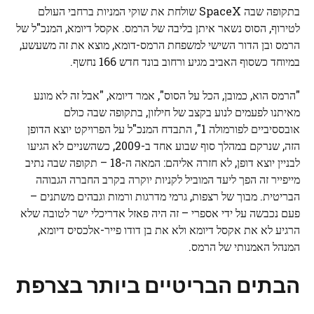
בתקופה שבה SpaceX שולחת את שוקי המניות ברחבי העולם
לטירוף, הסוס נשאר איתן בליבה של הרמס. אקסל דיומא, המנכ"ל של
הרמס ובן הדור השישי למשפחת הרמס-דומא, מוצא את זה משעשע,
במיוחד כשסוף האביב מגיע ורחוב בונד חדש 166 נחשף.
"הרמס הוא, כמובן, הכל על הסוס", אמר דיומא, "אבל זה לא מונע
מאיתנו לפעמים לנוע בקצב של חילזון, בתקופה שבה כולם
אובססיביים לפורמולה 1", התבדח המנכ"ל על הפרויקט יוצא הדופן
הזה, שנרקם במהלך סוף שבוע אחד ב-2009, כשהשניים לא הגיעו
לבניין יוצא דופן, לא חזרה אליהם: המאה ה-18 – תקופה שבה נתיב
מייפייר זה הפך ליעד המוביל לקניות יוקרה בקרב החברה הגבוהה
הבריטית. מבוך של רצפות, גרמי מדרגות ורמות וגבהים משתנים –
פעם נכבשה על ידי אספרי – זה היה פאזל אדריכלי ישר לטובה שלא
הרגיע לא את אקסל דיומא ולא את בן דודו פייר-אלכסיס דיומא,
המנהל האמנותי של הרמס.
הבתים הבריטיים ביותר בצרפת