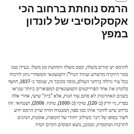
הרמס נוחתת ברחוב הכי
אקסקלוסיבי של לונדון
במפץ
להרמס יש קודים משלה, קסם משלה ותחושת זמן משלו. בעידן שבו
מגזר היוקרה מדשדש ועתיד הנדל"ן הקמעונאי והמסחרי נתון לוויכוח
בכל עיר גדולה ברחבי העולם, מוסד מכובד זה, שנוסד ב-1837, חושף
בלונדון את אחד הפרויקטים הקמעונאיים המפוארים ביותר שנראו
בשנים האחרונות: לא סתם עוד חנות, אלא "בית" שישי, אחרי אלה
בפריז, ניו יורק (ב-120), טוקיו (ב-1000), טוקיו. 2006), ושנגחאי. זהו
מרחב שיש לחקור אותו כמו ספר, המבטיח חוויה שרק הרמס יודע
ליצור בסופו של דבר בשילוב ייחודי של תקופות, אומנות, הנהנים
לתרבות המקומית, וכמובן, נושא הסוסים הקיים תמיד.