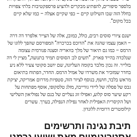
בלספר סיפורים, להפתיע מבקרים ולהציע פרספקטיבות בלתי צפויות
בחלל הזה שבו השילוט קיים – כפי שקיים אצלה – כמו שלא קיים
בכל מקום".
ישנם ציורי סוסים רבים, כולל, כמובן, אלה של הצייר אלפרד דה דרה
– האמן עצמו שהגה את "הדוכס בכרכרה" המפורסם שהפך ללוגו של
הרמס – כמו גם תיאור של מלך בוואריה וסצנה פנורמית עצומה
שנלכדה בהייד פארק. "תשים לב: הסוסים תמיד בתנועה," מציין לי דה
בזלייר. זה נכון: מלבד בקומה העליונה, שם יושב סקוטי צעיר ללא ניע
בחדר שמזכיר את משרדו של אמיל הרמס. החדר, הפתוח בתיאום
מראש בלבד, חושף, בנוסף לציור הזה, סטפיות מדרום אמריקה, יציקת
גבס של פסלה של ליידי גודייבה, מזלג טלסקופי, אוסף מפתחות על
רקע שיער סוס קלוע, ואפילו זוג נעליים של בנם של נפוליאון השלישי
ושל הקיסרית האפילית לאחר נפילת הנפילה, בערך. עשרים
קילומטרים דרומית ללונדון.
תיבת נגינה ותרשימים
אסטרונומיים מאת ישועי גרמני