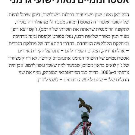
הכל כאן גאוני. ישנן משמעויות כפולות ומשולשות, דיוקן שיכול להיות
של הסופר אלפרד דה מוסט (רמיזה, מסביר לי מנהוולד דה בזלייר,
לתקופה הרומנטית שראתה את הולדתו של הרמס), ז'קט יוצא דופן
מעור תנין באורך שלושת רבעי, נעלי ספורט וקופסת נגינה מרהיבה
ממחלקת הקולקציה המיוחדת. בחדרי ההתאורה של מחלקת הגברים
– או ליתר דיוק, המקום השמור להם – נתלו על הקירות איורים
אסטרונומיים של הישואי הגרמני אתנאסיוס קירשר, לא רחוק מציוריו
של ג'ון לואיס בראון מסוים, שבניגוד למה ששמו עשוי לרמוז, אכן היה
צרפתי ב-100%. בדיוק כמו הפירוטכנאי המובהק, מניף את שני
הדגלים שלו – שהם למעשה ריבועים – לשמי לונדון.