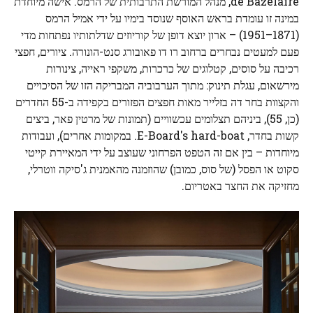
de Bazelaire, מנהל המורשת התרבותית של הרמס. אישה מיוחדת
במינה זו עומדת בראש האוסף שנוסד בימיו על ידי אמיל הרמס
(1871–1951) – ארון יוצא דופן של קוריוזים שדלתותיו נפתחות מדי
פעם למעטים נבחרים ברחוב רו דו פאובורג סנט-הונורה. ציורים, חפצי
רכיבה על סוסים, קטלוגים של כרכרות, משקפי ראייה, צינורות
מירשאום, עגלת תינוק: מתוך הערבוביה המבריקה הזו של הסיכויים
והקצוות בחר דה בזלייר מאות חפצים הפזורים בקפידה ב-55 החדרים
(כן, 55), ביניהם תצלומים עכשוויים (תמונות של מרטין פאר, ביצים
קשות בחדר, E-Board's hard-boat. במקומות אחרים), ועבודות
מיוחדות – בין אם זה הטפט הפרחוני שעוצב על ידי המאיירת קייטי
סקוט או הפסל (של סוס, כמובן) שהוזמנה מהאמנית ג'סיקה ווטרלי,
מחזיקה את החצר באטריום.