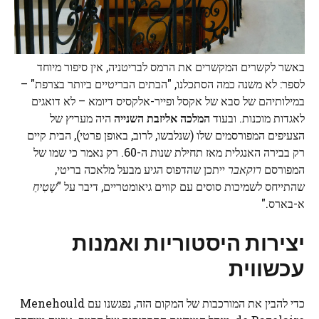
באשר לקשרים המקשרים את הרמס לבריטניה, אין סיפור מיוחד
לספר: לא משנה כמה הסתכלנו, "הבתים הבריטיים ביותר בצרפת" –
במילותיהם של סבא של אקסל ופייר-אלקסיס דיומא – לא דואגים
לאגדות מוכנות. ובעוד
המלכה אליזבת השנייה
היה מעריץ של
הצעיפים המפורסמים שלו (שנלבשו, לרוב, באופן פרטי), הבית קיים
רק בבירה האנגלית מאז תחילת שנות ה-60. רק נאמר כי שמו של
המפורסם
רוקאבר
ייתכן שהדפוס הגיע מבעל מלאכה בריטי,
שהתייחס לשמיכות סוסים עם קווים גיאומטריים, דיבר על "
שָׁטִיחַ
א-בארס."
יצירות היסטוריות ואמנות
עכשווית
כדי להבין את המורכבות של המקום הזה, נפגשנו עם Menehould