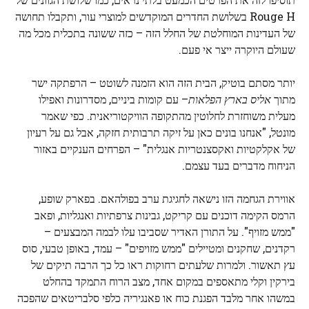
Rouge H בשלושת החדרים המוקדשים למוצרי עור, ותקבלו תחושה
של העדינות המוחלטת של החלל הזה – כזה ששונה בתכלית מכל מה
שעולם היוקרה ייצר אי פעם.
יותר מסתם בוטיק, הבית הזה הוא הזמנה לשוטט – הרפתקה ישר
מתוך
אליס בארץ הפלאות
– עם קומות ביניים, מסדרונות ואפילו
מעלית משוחזרת לחלוטין מהתקופה הוויקטוריאנית. כפי שאמר
מונטל, "אנחנו בונים כאן על זיקה תרבותית חזקה, אבל גם על רעיון
של אקלקטיות ואקסצנטריות אנגלית" – הפרחים הענקיים באזור
הניחוח מדברים בעד עצמם.
אווירת הגחמה הזו נישאה לחגיגת ערב בפולהאם. בפארק שופע,
הרמס הקימה דוכנים עם קריקט, גבינות צרפתיות ואנגליות, ופאב
"ממש מזויף". על התורן האדיר שסביבו עלו לבמה המבצעים –
רקדנים, שחקנים ומטיילים "ממש מזויפים" – עמד, באופן טבעי, סוס
עץ תאשור. ולמרות שלעתים רחוקות ראו כל כך הרבה תיקים של
בירקין וקלי מתאספים במקום אחד, מצב הרוח התמקד בהחלט
במשהו אחר מלבד הפגנת כוח או פאנגיריה כלפי סלבריטאים שהפכה