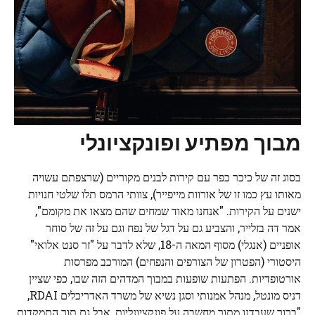
מבוך מפתיע ופונקציונלי
בסוג זה של כיכר כפר עם קירות לבנים מקוריים (שרצפתם עשויה
מאותו עץ כמו זו של אורוות מייפייר), צוותי הרמס תלו שלטי חנויות
ישנים על הקירות. "אנחנו מאוד שמחים שהם מצאו את מקומם",
אמר דה בזלייר, והצביע גם על דגל של נפח וגם על זה של סוחר
אופניים (אנגלי) מסוף המאה ה-18, שלא לדבר על "זר סנט אלואי"
היסטורי (הפטרון של הצורפים והנפחים) המורכב מפרסות
אורטופדיות. הפתעות שופעות במבוך המדהים הזה שבו, כפי שציין
דניס מונטל, מנהל אמנותי וסגן נשיא של משרד האדריכלים RDAI,
"ברור שעבדנו מתוך מחשבה על פונקציונליות, אבל גם תוך התמקדות