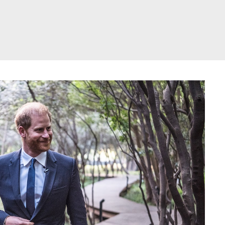
דלג
תוכן