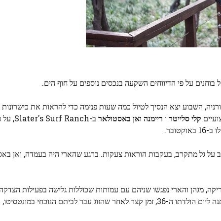
 בוחנים על פי הדיווחים השקעה בנכסים נוספים על חוף הים.
ורניה, השבוע יצא הנסיך לטיול כמה שעות פנימה כדי להראות את כישרונות 
ועיים
קלי סלייטר
ו
ריימנה ואן באסטולאר
ב- Surf Ranch
וב על גל מתקרב, בעקבות הוראות צעקות. ברגע שהארי היה בעמדה, ואן בא
הם ב-2018 לאוסטרליה וב-2019 בדרום אפריקה, מגהן והארי נפגשו שניהם עם עמותות שכוללות גלישה בפעילו
2020, על פי הדיווחים, מגהן העניקה להארי שיעורי גלישה במתנה ליום הולדתו ה-36, זמן קצר לאחר שהזוג עבר לביתם ה