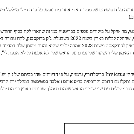
נה על חיפושיהם של מגהן והארי אחר בית נופש. על פי ה
דיילי מייל
של
ריצ
.)
טלנטי, מה שיקל על ביקורים נוספים בבריטניה כמו זה שהארי לקח בסוף החודש
,
שהחלה לבלות בארץ בשנת 2022 כשבעלה,
ג'ק ברוקסבנק,
Golf and Ocean Club, אתר נופש על חוף הים במלידס. בראיון לפודקאסט משנת 2023 אמרה יוג'יני שהיא נהנית
ד האימון שלי והשיער שלי נערם על הראש שלי ולא אכפת לי, לא אכפת לי",
בסתיו שעבר, מגהן והארי נסעו למליידס בעקבות תקופתם במשחקי Invictus בדיסלדורף, גרמניה, על פי הדיווחים שהו בביתם של ג
ם נתקלו גם הדוכס והדוכסית
כריס אוונס
ו
אלבה בפטיסטה
במהלך ירח הדבש 
וג נצפו מטיילים עם שני שומרי הראש שלהם במהלך שהותם בארץ וכי הם יכל