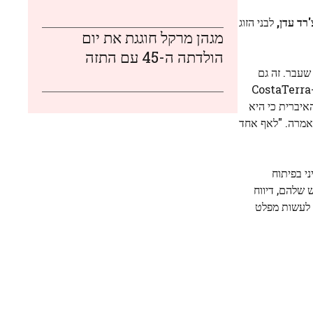
'רד עדן,
לבני הזוג
מגהן מרקל חוגגת את יום
הולדתה ה-45 עם התזה
 שעבר. זה גם
לקח עבודה ב-CostaTerra
 מהזמן שלה במדינה האיברית כי היא
 אמרה. "לאף אחד
'ק ויוג'יני בפיתוח
שלהם, דיווח
ו לעשות מפלט