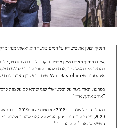
הנסיך הפגין את כישוריו על המים כאשר הוא ואשתו מגהן מרקל
אמנם
הנסיך הארי
ו
מייגן מרקל
גר קרוב לחוף במונטסיטו, קליפ
במתקן גלים מעשה ידי אדם בלמור. הארי הצטרף לגולשים מקצ
אינסטגרם ש-Van Bastolaer שיתף בחשבון האינסטגרם שלו ב-16 באוקטובר.
בסרטון, הארי נוטה על הגלשן שלו לפני שהוא קם על מנת לרכ
"אוהב אותך, אחי!"
במהלך הטיול של
השישי שהארי "נהנה הכי טוב".