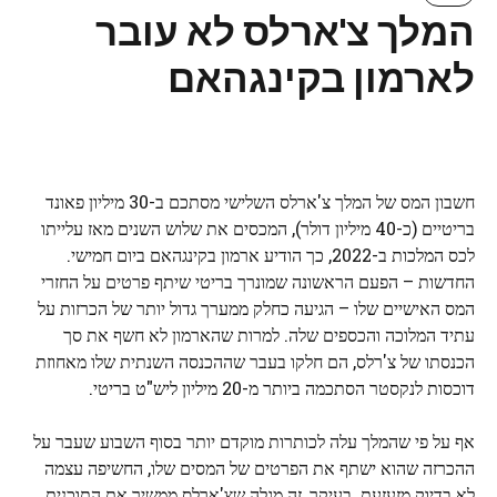
המלך צ'ארלס לא עובר
לארמון בקינגהאם
חשבון המס של המלך צ'ארלס השלישי מסתכם ב-30 מיליון פאונד
בריטיים (כ-40 מיליון דולר), המכסים את שלוש השנים מאז עלייתו
לכס המלכות ב-2022, כך הודיע ​​ארמון בקינגהאם ביום חמישי.
החדשות – הפעם הראשונה שמונרך בריטי שיתף פרטים על החזרי
המס האישיים שלו – הגיעה כחלק ממערך גדול יותר של הכרזות על
עתיד המלוכה והכספים שלה. למרות שהארמון לא חשף את סך
הכנסתו של צ'רלס, הם חלקו בעבר שההכנסה השנתית שלו מאחוזת
דוכסות לנקסטר הסתכמה ביותר מ-20 מיליון ליש"ט בריטי.
אף על פי שהמלך עלה לכותרות מוקדם יותר בסוף השבוע שעבר על
ההכרזה שהוא ישתף את הפרטים של המסים שלו, החשיפה עצמה
לא בדיוק מזעזעת. בעיקר, זה מגלה שצ'ארלס ממשיך את התוכנית