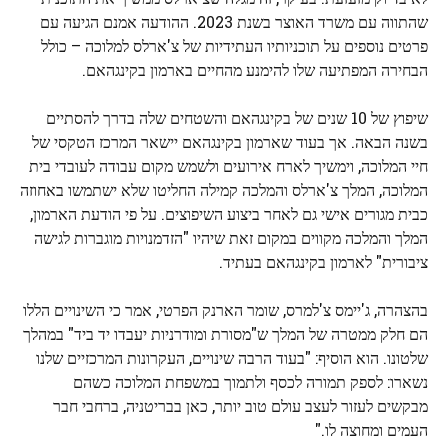
שהתווה עם משרד האוצר בשנת 2023. ההודעה אמנם הגיעה עם
פרטים נוספים על תוכניותיו העתידיות של צ'ארלס למלוכה – כולל
הבחירה המפתיעה שלו להימנע מהחיים בארמון בקינגהאם.
שיפוץ של 10 שנים של בקינגהאם והשטחים שלה בדרך להסתיים
בשנה הבאה. אך בעוד שארמון בקינגהאם יישאר המרכז הטקסי של
חיי המלוכה, וימשיך לארח אירועים ולשמש מקום עבודה לעובדי בית
המלוכה, המלך צ'ארלס והמלכה קמילה החליטו שלא ישתמשו באחוזה
כבית מגורים אישי גם לאחר ביצוע השיפוצים. על פי הודעת הארמון,
המלך והמלכה מקווים במקום זאת שיהיו "הזדמנויות מוגברות לגישה
ציבורית" לארמון בקינגהאם בעתיד.
בהצהרה, ג'יימס צ'למרס, שומר הארנק הפרטי, אמר כי השינויים הללו
הם חלק ממטרה של המלך ש"מסורת ומודרניות יעבדו יד ביד" במהלך
שלטונו. הוא הוסיף: "בעוד הרבה שינויים, העקרונות המרכזיים שלנו
נשארו: לספק תמורה לכסף ולתמוך במשפחת המלוכה כשהם
מבקשים לעזור לעצב עולם טוב יותר, כאן בבריטניה, ברחבי חבר
העמים ומחוצה לו."