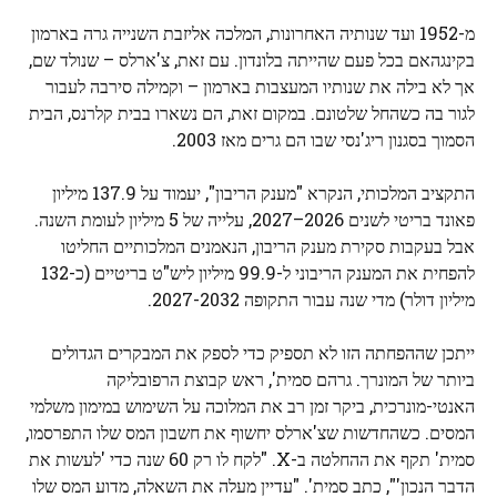
מ-1952 ועד שנותיה האחרונות, המלכה אליזבת השנייה גרה בארמון
בקינגהאם בכל פעם שהייתה בלונדון. עם זאת, צ'ארלס – שנולד שם,
אך לא בילה את שנותיו המעצבות בארמון – וקמילה סירבה לעבור
לגור בה כשהחל שלטונם. במקום זאת, הם נשארו בבית קלרנס, הבית
הסמוך בסגנון ריג'נסי שבו הם גרים מאז 2003.
התקציב המלכותי, הנקרא "מענק הריבון", יעמוד על 137.9 מיליון
פאונד בריטי לשנים 2026–2027, עלייה של 5 מיליון לעומת השנה.
אבל בעקבות סקירת מענק הריבון, הנאמנים המלכותיים החליטו
להפחית את המענק הריבוני ל-99.9 מיליון ליש"ט בריטיים (כ-132
מיליון דולר) מדי שנה עבור התקופה 2027-2032.
ייתכן שההפחתה הזו לא תספיק כדי לספק את המבקרים הגדולים
ביותר של המונרך. גרהם סמית', ראש קבוצת הרפובליקה
האנטי-מונרכית, ביקר זמן רב את המלוכה על השימוש במימון משלמי
המסים. כשהחדשות שצ'ארלס יחשוף את חשבון המס שלו התפרסמו,
סמית' תקף את ההחלטה ב-X. "לקח לו רק 60 שנה כדי 'לעשות את
הדבר הנכון'", כתב סמית'. "עדיין מעלה את השאלה, מדוע המס שלו