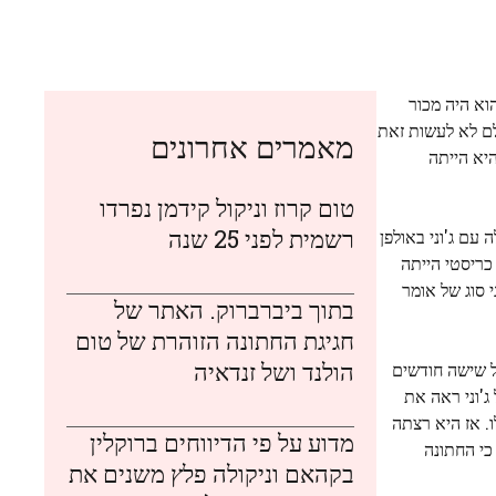
 כי הוא היה מכור
לם לא לעשות זאת
מאמרים אחרונים
יא הייתה
טום קרוז וניקול קידמן נפרדו
רשמית לפני 25 שנה
עם ג'וני באולפן
כריסטי הייתה
 סוג של אומר
בתוך ביברברוק. האתר של
חגיגת החתונה הזוהרת של טום
הולנד ושל זנדאיה
ל שישה חודשים
ג'וני ראה את
. אז היא רצתה
מדוע על פי הדיווחים ברוקלין
ידה כי החתונה
בקהאם וניקולה פלץ משנים את