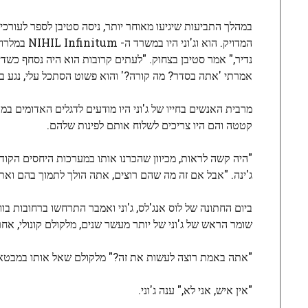
במהלך התביעות שיגיעו מאוחר יותר, ניסה סטיבן לספר לעורכי ד
המדויק. הו
נדיר," אמר סטיבן בצחוק. "לעתים קרובות הוא היה נסחף כשדי
אמרתי 'אתה בסדר? מה קורה?' והוא פשוט הסתכל עלי, נגע ברא
מרבית האנשים בחייו של ג'וני היו מודעים לדגלים האדומים ב
קטטה והם היו צריכים לשלוח אותם לפינות שלהם.
"היה קשה לראות, מכיוון שהכרנו אותו במערכות היחסים הקודמ
ג'ינה. "אבל אם זה מה שהם רוצים, אתה הולך לתמוך בהם ואתה
ביום החתונה של לוס אנג'לס, ג'וני ואמבר התרחשו ברחובות בו
שומר הראש של ג'וני של יותר מעשר שנים, מלקולם קונולי, אחרי
"אתה באמת רוצה לעשות את זה?" מלקולם שאל אותו במבטא 
"אין איש, אני לא," ענה ג'וני.