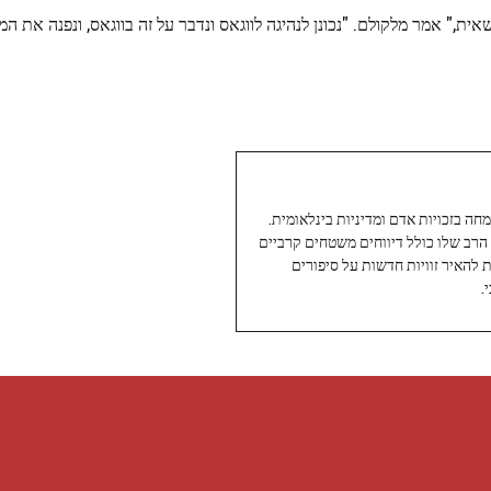
אית," אמר מלקולם. "נכונן לנהיגה לווגאס ונדבר על זה בווגאס, ונפנה את המ
עיתונאי ותיק ומוערך ב-Twoday, מתמחה בזכויות אדם ומדיניות בינלאומית.
 הרב שלו כולל דיווחים משטחים קרביים
ת להאיר זוויות חדשות על סיפורים
.