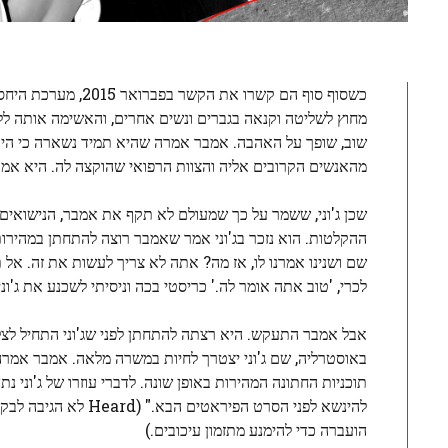
כשסוף סוף הם קשרו 
מחוץ לשליטה וקנאה בגברים ונשים אחרים, והאשימה אותה ל
שוב, שופך על האהבה. אמבר אמרה שהיא תמיד נשארה כי היא 
מהאנשים הקרובים אליה והצוות הרפואי שהוקצה לה. היא אמ
שכן ג'וני, ששמר על כך שמעולם לא תקף את אמבר, הנישואים של
ההקלטות. הוא נזכר בג'וני אמר שאמבר רוצה להתחתן במהירות 
שם ושנינו אמרנו לו, אז מה? אתה לא צריך לעשות את זה. אל ת
לכרי, 'טוב אתה אומר לה.' כריסטי בכה וניסיתי לשכנע את ג'ונ
אבל אמבר התעקש. היא רצתה להתחתן לפני שג'וני התחיל לצ
באוסטרליה, שם ג'וני יצטרך לחיות במשרה מלאה. אמבר אמרה 
תוכניות החתונה המהירות באופן שונה. לדברי עוזרו של ג'וני
להינשא לפני הסרט הפ
הועברה כדי להימנע מתזמון עיכובים.)