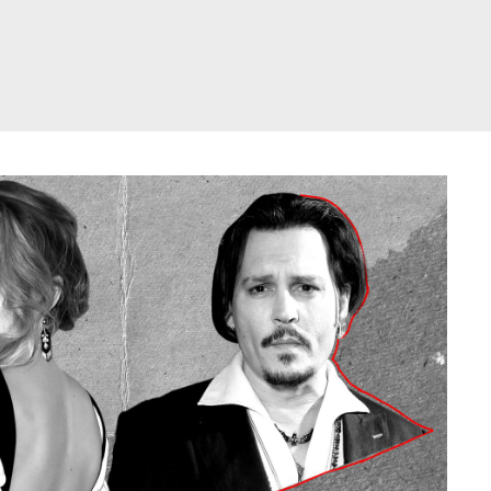
דלג
תוכן