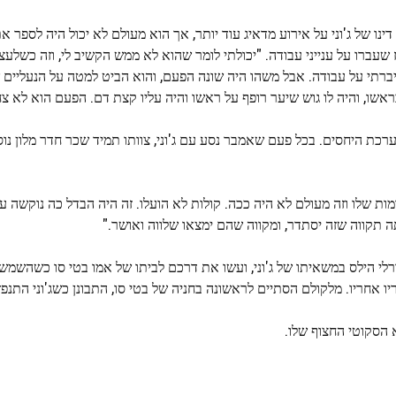
ינו של ג'וני על אירוע מדאיג עוד יותר, אך הוא מעולם לא יכול היה לספר 
א וג'וני היו במשרד ה- NIHIL Infinitum במלרוז שעברו על ענייני עבודה. "יכולתי לומר שהוא לא ממש הקשיב לי, וז
ברתי על עבודה. אבל משהו היה שונה הפעם, והוא הביט למטה על הנעליים ש
שו, והיה לו גוש שיער רופף על ראשו והיה עליו קצת דם. הפעם הוא לא צח
מערכת היחסים. בכל פעם שאמבר נסע עם ג'וני, צוותו תמיד שכר חדר מלון נ
ות שלו וזה מעולם לא היה ככה. קולות לא הועלו. זה היה הבדל כה נוקשה 
 תקווה שזה יסתדר, ומקווה שהם ימצאו שלווה ואושר."
ורלי הילס במשאיתו של ג'וני, ועשו את דרכם לביתו של אמו בטי סו כשהשמש 
ו אחריו. מלקולם הסתיים לראשונה בחניה של בטי סו, התבונן כשג'וני התנפץ
הסקוטי החצוף שלו.