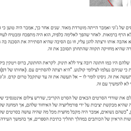
את הקשר בפברואר 2015, מערכת היחסים של ג'וני ואמבר הייתה מוטרדת מאוד. שנים אחר כך, אמבר היה טוען
לא הרף ברמאות. לאחר שהפך לאלימה כלפיה, הוא היה מתפכח ומבטיח לעו
אהבה אותו ורצתה להגן עליו, וזו גם הסיבה שהיא הסתירה את הסכנה בה ה
רה שהיא מחזיקה תקווה שהתחתן תסובב את זה.
הם היו כמו חתונה רובה ציד ללא תינוק. לקראת החתונה, ברוס ויטקין בילה 
כי שניהם נעלמו לצילומי קולנוע. "היא רצתה להסתיים עם. (אחותו של דפ) 
עשה את זה. ניסינו לומר לו – אל תעשה את זה עד שתקבל טרום קדם. וג'וני
י לא להמשיך עם זה.
לם את שודדי הסרטים הבאים של הסרט הקריבי, שדרש צילום אינטנסיבי ש
שהיא מבקשת יציבות על ידי פורמליזציה של האיחוד שלהם, אך המחנה של 
 נתן, "כשהם נשואים, אמבר היה מקבל מחצית מכל מה שהיה עושה בסרטים שלו
יראטים הבא." (Heard לא הגיבה לבקשות הראיון של הכותבים במהלך תהליך כתיבת הספרים, אך בהמשך הע