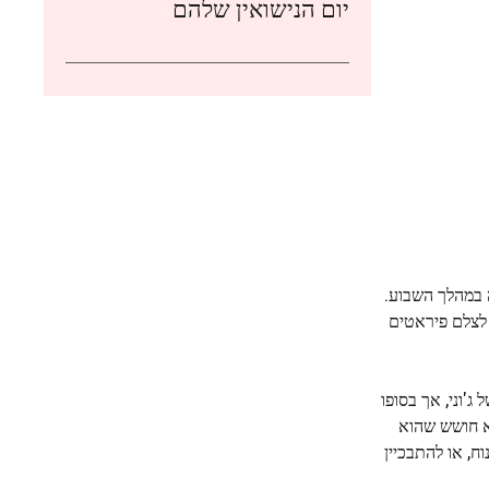
יום הנישואין שלהם
ה במהלך השבוע.
ן לצלם פיראטים
'וני, אך בסופו
וא חושש שהוא
ח, או להתבכיין