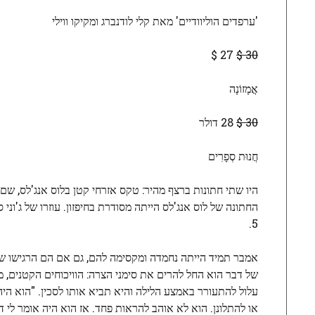
'ערפדים הוליוודיים' מאת קלי לודנברג ומקיקו ווילי
27 $
30 $
אֲמָזוֹנָה
30 $
28 דולר
חֲנוּת סְפָרִים
היו שתי חתונות ברצף מהיר: טקס אזרחי קטן בלוס אנג'לס, שם 
החתונה של לוס אנג'לס הייתה מסודרת בחיפזון. עוזרו של ג'וני ס
5.
אמבר תמיד הייתה נחמדה ומקסימה להם, גם אם הם הרגישו שהי
של דבר הוא החל להרים את סימני הצרה: הוויכוחים הקטנים, 
עלול להתעורר באמצע הלילה והיא תביא אותו לסכין. "הוא היה
או להתלונן. הוא לא אוהב להראות פחד. אז הוא היה אומר לי ד