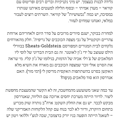
גלידה לבנות בעצמך. יש מיני נקניקיות וברים רבים ופריטוס עם
קוויאר – מעדן אמיתי – ובסוף הלילה למעטים מאיתנו שנותרו
במסיבה, יש כמה "גבשושיות" של קוויאר. השרתים רוצים לעבור
במלאי, ואנחנו שמחים לעזור.
למחרת בבוקר, ישנם סיורים מרובים על סדר היום ולאחריהם ארוחת
צהריים וקוקטייל על גבי מצפה הכוכבים של גריפית'. חלק מהאורחים
נלקחים לבית המגורים המפורסם Sheats-Goldstein בבוורלי
הילס שעוצב על ידי ג'ון לאוטנר. זה גם הבית הבדיוני של לוסי ליו
המלאכים של צ'רלי
אביה של הדמות, בגילומו של ג'ון קליז. מי שראה
את הסרט אולי זוכר שמצפה הכוכבים גם מארח את השיא מלא
האקשן בסרט בהשתתפות האקסית מדיסון לי (דמי מור). האם
אנדרסון הוא סוד
מלאכים
מְנִיפָה?
עד כמה שאני משועשע מהמחשבה, זה לא הקשר שהמעצבת מחפשת
ליצור. לדיור הייתה מערכת יחסים ארוכה עם הוליווד, שאנדרסון
מבקש לכבד. יש גם את החלק השקט: ארה"ב נותרה שוק מכריע
בתחום היוקרה, ודיור לא לבד בנוח עם קהל הלקוחות האמריקני שלה
– לשאנל הייתה הופעה בניו יורק בדצמבר, שבה לגוצ'י וללואי ויטון יש