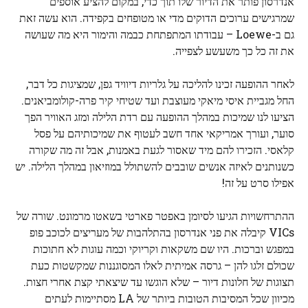
אנדרסון פותר את הדיור שלו תוך כדי, במקום להציע אוספים
שמרגישים ערוכים הדוקים מדי או מטופחים בקפידה. הוא עשה זאת
גם ב-Loewe – עבודתו המתפתחת כבמה והימור היא מה שעושה
את זה כל כך משעשע לצפייה.
לאחר ההופעה זכינו להליכה על גלריות דיוויד גפן, שמציגות כל דבר,
החל מגביית איסי מיאקי מעוצבת ועד שטיחי קיר פרה-קולומביאנים.
הציעו לנו שמיכות במהלך ההופעה עם רדת הלילה ומזג האוויר הפך
סוער, ועורך אמריקאי אחד חשב לעטוף את שמיכותיהם על פסל
קלאסי. הזכירו להם מיד שאסור לגעת באמנות, אבל זה מה שקורה
כשנותנים לאיזה אנשים שובבים להשתולל במוזיאון במהלך הלילה. יש
אפילו סרט על זה!
ההתרחשויות הגיעו לסיומן באפטר פארטי בשאטו מרמונט. שורה של
VICs קיבלה את פני אנדרסון בהתלהבות של מעריצים לכוכב פופ
במפגש וברכות. היו שם משקאות וקריוקי וכמה עוגות לא חתוכות
שכולם זלגו להן – גרסה אמיתית לאלו המסוגננות שמקשטות כעת
תצוגות של חלונות דיור – שלא הוגשו עד שיצאתי קצת אחרי חצות.
מכיוון שכל המסיבות הטובות ביותר של LA מסתיימות לעתים