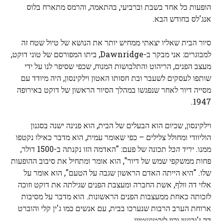
הופעות כל אחד בשבת וברביעי, בהתאמה, והרמס מתארח בלוס
אנג'לס בחודש הבא.
סיור הבית שאליו יצאתי ממחיש יותר את הנושא של טיול שטח זה
למבוגרים: אני מבקר ב-Dawnridge, ביתו המפורסם של טוני דוקט,
מעצב הפנים, הריהוט והתלבושות המנוח, שכפי שסיפר לנו על ידי
שותפו לעסקים לשעבר ובת חסותו האטון וילקינסון, היה מיודד עם
מסייה דיור לאחר שנפגשו במהלך הסיור הראשון של דוקט באירופה
1947.
וילקינסון, שכיום הוא הבעלים של הבית, הוא פנינה ישנה בסגנון
הוליוודי ומחולל צלילים – כפי שאומר עמית, הוא מדבר כאילו נקטפו
ממנו.
יריד הבל
תכונה של פעם: "האדמה הזו נקנתה ב-1500 דולר,
פחות ממשקפי שמש של דיור", הוא אומר ומתחיל את סיבוב ההופעות
שלו. "היא הייתה האדם הראשון שגבה על הטעם", הוא אומר על
אלזי דה וולף, אשת החברה ומעצבת הפנים שגילתה את דוקט וזוכה
לזכותה כאחת ממעצבות הפנים הראשונות. הוא מדבר על מסיבות
ארוחת הערב הרבות שנערכו בבית, עם אנשים כמו ג'ין קלי והוברט
דה ז'יבנשי ורוי ליכטנשטיין.