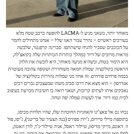
מאוחר יותר, כשאני מגיע ל-LACMA להופעה ברכב שטח מלא
בעורכים ראשיים – נהדר עבור האגו שלי! – אנחנו מתחילים להמר
על הכוכבים שסביר להניח שישתתפו. סברינה קרפנטר, שלבשה
מראות מרובים של דיור במהלך כותרות הכותרות שלה בקואצ'לה,
היא הימור בטוח, וכשהיא מגיעה מאוחר, היא לובשת את הלוק
הראשון בקולקציה: שמלת חמאה משוחררת ושקופה צהובה מעוטרת
בכמה פרחים פורחים. זה אחד מני שמלות נהדרות בקולקציה של
אנדרסון – הוא מצא את דרכו סביב משהו שמעצבים גברים רבים
נאבקים איתו לעתים קרובות, ושאני רואה בו חשיבות מכרעת בעיצוב
לבית כמו דיור: איך לעשות שמלה יפה ונוחה.
נכחו גם אל פאצ'ינו והאוזניות החוטיות שלו, שהיו תלויות מכיסו,
בתוספת מיילי סיירוס, ג'יידן ספירס (בנה הצעיר של בריטני), ג'יסו, פול
וו. דאונס, מייקי מדיסון, טיילור ראסל, אניה טיילור-ג'וי, לורן האטון,
לסלי מאן ובתה מוד אפאטו, וגרטה לי, שהביאה את הוריה. היו גם