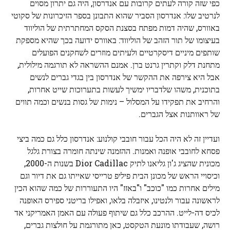
כפי שזה קורה לעתים קרובות עם אנדרסון, היה גם יתרון מסוים
לנרטיב שלו: אנדרסון הסביר שהוא התבונן בספר הזיכרונות של סקוטי
באוורס, שהיה דמות מפתח בסצנת הסקס המחתרתית של הוליווד
בעיצומו של תור הזהב של הוליווד: באוורס ידועה בכך שהיא מספקת
שותפים מיניים דיסקרטיים ולעיתים מוזרים לשחקנים הפועלים
מתחנת דלק וקתרין גרנט ברן. אמנם ההשראה לא תורגמה מילולית,
אבל היא צירפה את ההקשר של אנדרסון בין בגדי גברים לנשים
בתוכנית, משהו שלדבריו ימשיך לעשות בתערוכות שייט אחרות,
והרחיב את תפקידו על המסלול – נימות של גסות בנשים וכמה תווים
של ראוותנות אצל הגברים.
ועדיין זה לא היה הכל עבור חובבי קולנוע: אנדרסון כלל גם כמה ביצי
פסחא לחובבי אופנה ואמנות. ההזמנה שינתה חומרה בצורת גלגל
מכונית שהציג ג'ון גליאנו לתיק Dior Cadillac בשנות ה-2000,
וכיסויי הראש של מכונן הבית פיליפ טרייסי שאייתו גם את דיור וגם
מילים אחרות כמו "כוכב" ו"באזז" היו התעוררות של כמה שהוא הכין
לראשונה עבור ולנטינו, איזבלה בלאו, ואפילו בריטני ספירס האופנה
לכיס דה-לייט. ההרכב כלל גם שיתוף פעולה עם האמן האמריקני אד
רושה, שעבודתו מונעת הטקסט, כאן מתורגמת על חולצות גברים,