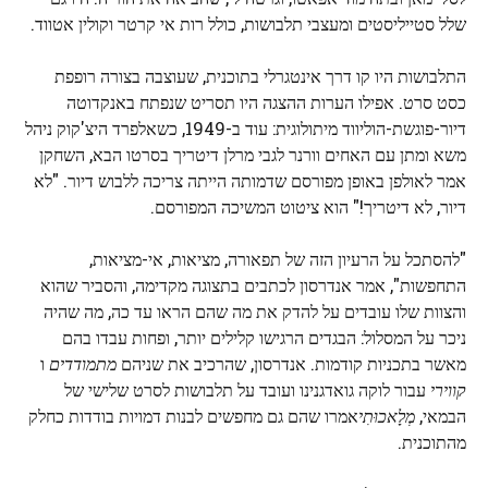
שלל סטייליסטים ומעצבי תלבושות, כולל רות אי קרטר וקולין אטווד.
התלבושות היו קו דרך אינטגרלי בתוכנית, שעוצבה בצורה רופפת
כסט סרט. אפילו הערות ההצגה היו תסריט שנפתח באנקדוטה
דיור-פוגשת-הוליווד מיתולוגית: עוד ב-1949, כשאלפרד היצ'קוק ניהל
משא ומתן עם האחים וורנר לגבי מרלן דיטריך בסרטו הבא, השחקן
אמר לאולפן באופן מפורסם שדמותה הייתה צריכה ללבוש דיור. "לא
דיור, לא דיטריך!" הוא ציטוט המשיכה המפורסם.
"להסתכל על הרעיון הזה של תפאורה, מציאות, אי-מציאות,
התחפשות", אמר אנדרסון לכתבים בתצוגה מקדימה, והסביר שהוא
והצוות שלו עובדים על להדק את מה שהם הראו עד כה, מה שהיה
ניכר על המסלול: הבגדים הרגישו קלילים יותר, ופחות עבדו בהם
מאשר בתכניות קודמות. אנדרסון, שהרכיב את שניהם
מתמודדים
ו
קווירי
עבור לוקה גואדגנינו ועובד על תלבושות לסרט שלישי של
הבמאי,
מְלָאכוּתִי
אמרו שהם גם מחפשים לבנות דמויות בודדות כחלק
מהתוכנית.