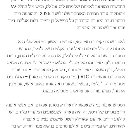
החדשות במוזיאון לאמנות של מחוז לוס אנג'לס, ממש מול החלל
VF
מועסקים עבור מסיבת האוסקר שלנו לשנת 2026. וההופעה ביום
רביעי בערב היא רק הדובדבן על ספיישל בן יומיים בלוס אנג'לס: דיור
יודע איך לשמור על המסיבה.
לאחר שהתמקמתי בחצי האי, הפריט הראשון במסלול שלי הוא
ארוחת קוקטייל מזדמנת באולפני ההקלטות של צ'פלין, המגרש
המפורסם שנוסד על ידי צ'רלי צ'פלין, אז נקנה על ידי ג'ים הנסון, וכיום
בבעלות ג'ון מאייר והבמאי מק'ג'י.
המלאכים של צ'רלי: מצערת מלאה
תהילה, בין השאר. מאייר מסתובב, כשחלק מהאורחים – גם עורכי
אופנה וגם אנשי דיור VIC (כמו בלקוחות חשובים מאוד) – מתלהבים
ממנו מרחוק. "כלומר, עכשיו כשאני רואה אותו באופן אישי, אני מבין
את זה", מציע עורך. אני צוחקת, ומסכימה בכעס.
המגרש אובזר במה שאפשר לתאר רק בסגנון אפקוט. אם אנשי אופנה
היו מבוגרים של דיסני, זה היה פארק השעשועים המועדף עליהם: יש
קולנוע דרייב-אין עם קאדילק וינטג' שישמש כצילום אופציה
לאורחים. יש עמדת צילום ואולפן סרטים בנושא צעד וחזרה, יש בר