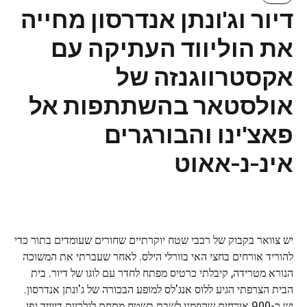
דיור וג'ונתן אנדרסון מחייה
את הוליווד העתיקה עם
אקסטרווגנזה של
אולסטאר בהשתתפות אל
פאצ'ינו והבורגרים
אינ-נ-אאוט
יש צוואר בקבוק של רכבי שטח יוקרתיים שחורים שעומדים בתור כדי
להוריד אורחים בחצי האי בוורלי הילס. לאחר שעברתי את המשוכה
הנורא מטרידה, קיבלתי כרטיס מפתח לחדר עם לוגו של דיור. בית
הבית הצרפתי הגיע ללוס אנג'לס למופע הבכורה של ג'ונתן אנדרסון.
יש כ-900 אורחים שהוזמנו לשבת בשטח מתחת לגלריות דיוויד גפן