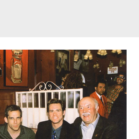
דלג
תוכן