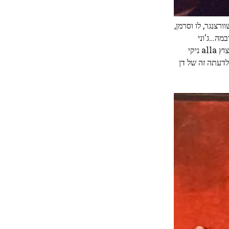
צנגר, לו וסרמן,
ובמה…ג'וני
מיטשל, ג'ון בלושי… כולם עם סיפורים קבועים לא שמעו על טאנה. כותב. נקודת גאווה עבור רבים הייתה לקבל מנה על שמם, כמו הסלט הקצוץ alla ניקי
יבה שלדעתה זה של דן