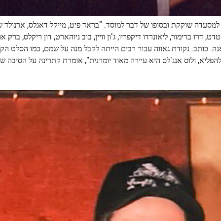
דה שוקקת ובסופו של דבר למוסד. "בראד פיט, מייקל דאגלס, ארנולד שוור
דט, דרו ברימור, ליאונרדו דיקפריו, ג'ון וויין, בוב ניוהארט, דון ריקלס, ברק א
ג'ורג' קלוני. "זה לא יומרני להפליא, ולוס אנג'לס היא עיירה מאוד יומרנית", אומרת קתרינה על הס