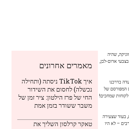
ניקה, שהיה
לחן בצבעי אדום-לבן,
מאמרים אחרונים
איך TikTok ניסתה (ותחילה
עדה בדרכנו
נכשלה) לחסום את השידור
ט המפורסם של
 לקוחות שמחכים!
החי של פרז הילטון: ציר זמן של
משבר ששודר בזמן אמת
, בעוד שצעירה
טאקר קרלסון השליך את
בים – לא היו