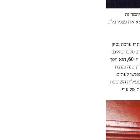
אי 1935, ביוגוסלביה, ערק מהמדינה
צא את עצמו בלוס
רו ערכה נסיון
רב סלבריטאים:
"קשה היה להאמין שרק שלוש שנים קודם לכן חייתי במחנה כליאה במערב גרמני. איך אתה מיישב את הזיכרונות בפראות כל כך…?" בשנות ה-60, הוא הפך
ינה את שמו לדן טנה בעצת
ם נפגשו לעתים
פעילות השוטפת.
 של עוף.