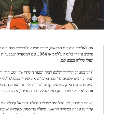
אם לאלואיז היה את הפלאזה, אז לקתרינה ולגבריאל טנה היה 
מרכיב עיקרי בלוס אנג'לס מאז 64
ונעלי שולחן בצבע לבן.
"גרנו במערב הוליווד והלכנו לבית הספר היסודי של ווסט הולי
הביתה, והיינו יושבים על הבר ואוכלים את שירלי טמפלס לפנ
המסעדה. עם זאת, כשהגיע קרוב לשירות ארוחת הערב, הם נאלצ
אתה לא יכול לשבת כאן בזמן שהלקוחות מחכים", אומרת גברי
כשהם התבגרו, לא הכל היה שירלי טמפלס. גבריאל קיבלה את 
קתרינה עבדה במשרד הראשי, טיפלה בהזמנות, מקומות ישיבה ב