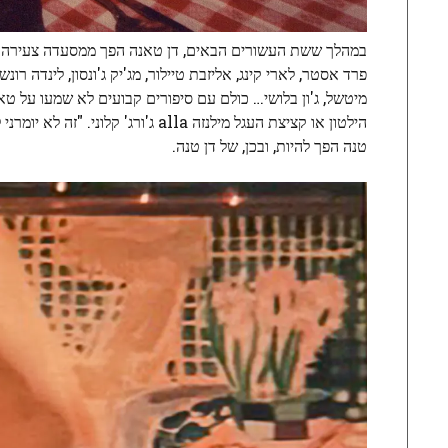
במהלך ששת העשורים הבאים, דן טאנה הפך ממסעדה צעירה למסע
פרד אסטר, לארי קינג, אליזבת טיילור, מג'יק ג'ונסון, לינדה רונשט
הילטון או קציצת העגל מילנזה alla 
טנה הפך להיות, ובכן, של דן טנה.