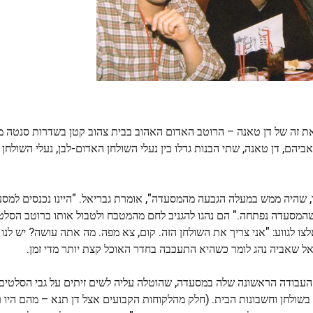
את זה של דן טאנה – הרוטב האדום האהוב בבית צהוב קטן בשדרות סנטה מו
19. עם המסעדה שבבעלות אביהם, דן טאנה, שתי הבנות גדלו בין נעלי השולחן האדום-לבן, נעלי השו
ווד, שהיה ממש במעלה הגבעה מהמסעדה", אומרת גבריאל. "היינו נכנסים למס
י שהמסעדה נפתחה." הם נהגו להגניב לחם מהמטבח ולטבול אותו ברוטב הסל
ו לגווע: "אני צריך את השולחן הזה. קום, צא מפה. מה אתה עושה? יש לנו
אל שאביה נהג לומר כשהיא התעכבה בחדר האוכל קצת יותר מדי זמן.
העבודה הראשונה שלה במסעדה, שהוטלה עליה לשים זיתים על גבי הסלטים
שולחן וחשבונות הבית. (חלק מהלקוחות הקבועים אצל דן תנא – מהם היו ר