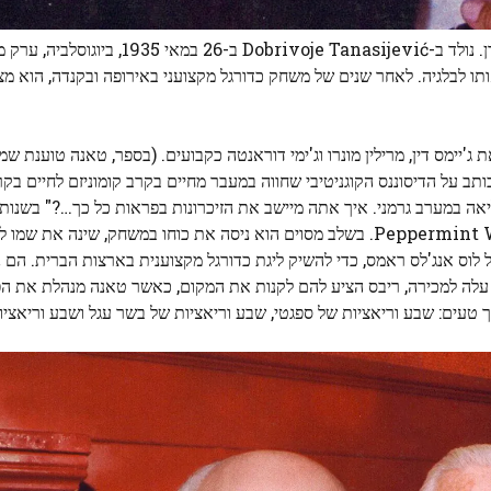
היא, בראש ובראשונה, ביוגרפיה של המסעדן. נולד ב-Dobrivoje Tanasijević ב-26 במ
תו לבלגיה. לאחר שנים של משחק כדורגל מקצועני באירופה ובקנדה, הוא מ
יימס דין, מרילין מונרו וג'ימי דוראנטה כקבועים. (בספר, טאנה טוענת שמונ
ב על הדיסוננס הקוגניטיבי שחווה במעבר מחיים בקרב קומוניזם לחיים בק
ל-Maître d' בלה סקאלה, והוא עזר לנהל מועדון לילה, Peppermint West. בשלב מסוים הוא ניסה את כוחו במשחק, ש
ס, הבעלים של לוס אנג'לס ראמס, כדי להשיק ליגת כדורגל מקצוענית בארצות הברית. ה
 עלה למכירה, ריבס הציע להם לקנות את המקום, כאשר טאנה מנהלת את ה
עים: שבע וריאציות של ספגטי, שבע וריאציות של בשר עגל ושבע וריאציות