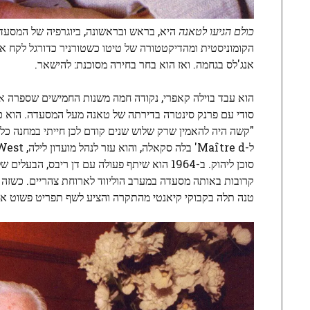
כולם הגיעו לטאנה
הקומוניסטית ומהדיקטטורה של טיטו כשטורניר כדורגל לקח או
אנג'לס בגחמה. ואז הוא בחר בחירה מסוכנת: להישאר.
הוא עבד בוילה קאפרי, נקודה חמה משנות החמישים שספרה את ג'
סודי עם פרנק סינטרה בדירתה של טאנה מעל המסעדה. הוא כות
סוכן ליהוק. ב-1964 הוא שיתף פעולה עם דן ריב
קרובות באותה מסעדה במערב הוליווד לארוחת צהריים. כשזה
טנה תלה בקבוקי קיאנטי מהתקרה והציע לשף תפריט פשוט אך ט