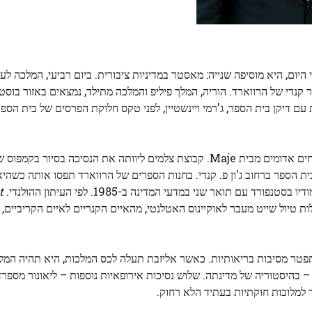
יום, היא מוסיפה שנייה: מאסטר במדיניות ציבורית. ביום רביעי, המלכה לע
י ​​של הרווארד. הוריה, המלך פיליפ והמלכה מתילד, נמצאים באזור בוסטון
 עם דיקן בית הספר, ג'רמי ויינשטיין, לפני טקס חלוקת הפרסים של בית הספ
מתחת לכיפה ולחלוק שלה, אליזבת לבשה שמלת שמנת עם פרחים אדומים מבית Maje. קבוצת צלמים ליוותה את הנסיכ
בית הספר ברחוב ג'ון פ. קנדי. בחנות הספרים של הרווארד תפסו אותה כשהיא
עם תואר שני במדעי המדינה ב-1985. לפי העיתון ההולנדי.
t
ת טיול שייט מעבר לאוקיינוס ​​האטלנטי, מהאיים הקנריים לאיים הקריביים,
 אלברט השני, התפטר מסיבות בריאותיות. כאשר אליזבת תעלה לכס המלכות, היא תהיה המ
בהיסטוריה של מדינתה. שלוש נסיכות אירופאיות נוספות – ליאונור מספרד
ך למלוכות חוקתיות בעתיד הלא רחוק.