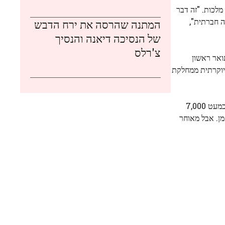
מלכות. "זה דבר
ה חברתית",
המתנה שהרסה את ירח הדבש
של הנסיכה דיאנה והנסיך
צ'רלס
יבלה תואר ראשון
בל מלגה יוקרתית ממחלקת
לרגע קצר בשנה שעברה, עתידה של אליזבת בהרווארד לא היה ברור. ממשל טראמפ ביטל את יכולתה של האוניברסיטה להבטיח אשרות לכמעט 7,000
 את התואר שלה בזמן. אבל מאוחר