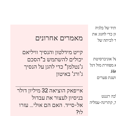
תיד של בלגיה
 כדי לחגוג את
מאמרים אחרונים
ר לכיתה של
קייט מידלטון והנסיך וויליאם
יכולים להשתמש ב"הסכם
ה בסיור בקמפוס של אוניברסיטת
 מפוזרת מול דגל
ג'נטלמן" כדי להגן על הנסיך
He
ג'ורג' באיטון
 ושנת פערים
אייפאק הוציאה 32 מיליון דולר
לכה רגננט
בניסיון לעצור את עבדול
, קתרינה-עמליה
אל-סייד. האם הם אולי… עזרו
לו?