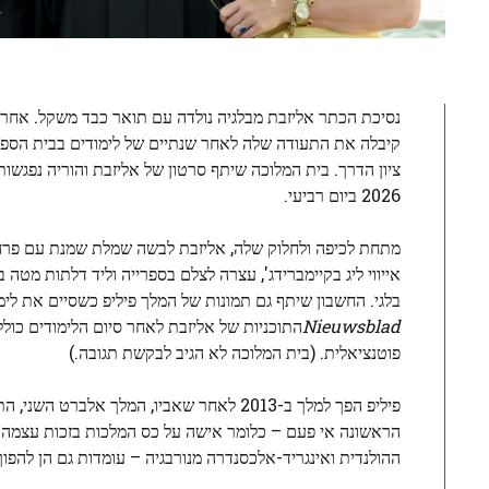
נסיכת הכתר אליזבת מבלגיה נולדה עם תואר כבד משקל. אחרי ה
קיבלה את התעודה שלה לאחר שנתיים של לימודים בבית הספר קנד
ציון הדרך. בית המלוכה שיתף סרטון של אליזבת והוריה נפגשות
2026 ביום רביעי.
אייווי ליג בקיימברידג', עצרה לצלם בספרייה וליד דלתות מטה 
בלגי. החשבון שיתף גם תמונות של המלך פיליפ כשסיים את לימודיו בסטנפורד 
Nieuwsblad
התוכניות של אליזבת לאחר סיום הלימודים כוללו
פוטנציאלית. (בית המלוכה לא הגיב לבקשת תגובה.)
פיליפ הפך למלך ב-2013 לאחר שאביו, המלך
הראשונה אי פעם – כלומר אישה על כס המלכות בזכות עצמה – 
ההולנדית ואינגריד-אלכסנדרה מנורבגיה – עומדות גם הן להפו