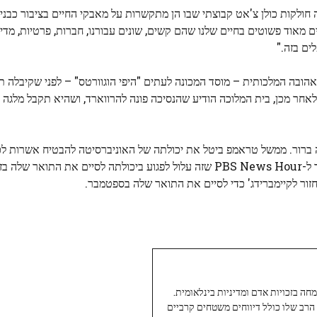
חולקות כולן צ'אט קבוצתי שבו הן מתקשרות על מאבקי החיים בציבור כבני 
ם מאוד פשוטים בחיים שלנו שהם קשים, שונים עבורנו, חברות, פרטיות, מדי
ים בזה."
בת למדה בתיכון במכללת UWC Atlantic College האהובה המלכותית – מוסד המכונה לעתים "היפי הוגוורטס" – לפני שק
 באוקספורד בשנת 2024. כמה חודשים לאחר מכן, בית המלוכה הודיע ​​שהנסיכה פונה להרווארד, ושהיא תק
הסטודנטים הבינלאומיים שלה במאי 2025, ודובר הארמון אמר ל-PBS News Hour שזה עלול לפגוע ביכולתה לסיים
חזור לקיימברידג' כדי לסיים את התואר שלה בספטמבר.
עיתונאי ותיק ומוערך ב-Twoday, מתמחה בזכויות אדם ומדיניות בינלאומית.
 הרב שלו כולל דיווחים משטחים קרביים