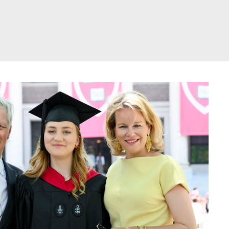
דלג
תוכן