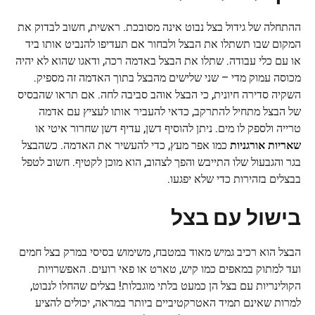
ההתחלה של גידול בצל נבוט אינה מסובכת. ראשית, חשוב לבדוק את
המקום שבו תשתלו את הבצל ולבחור אם תעדיפו להנביט אותו ביד
או עם כלי עבודה. שתלו את הבצל באדמה רכה, ודאגו שהוא לא יהיה
מכוסה עמוק מדי – שני שלישים מהבצל בתוך האדמה זה מספיק.
השקיה סדירה חיונית, כי הבצל אוהב סביבה לחה. אם תראו שהבסיס
של הבצל מתחיל להתרקב, כדאי להעביר אותו לעציץ עם אדמה
טרייה ולספק לו מים. ניתן להוסיף דשן, עדיף דשן שחרור איטי או
שאריות אורגניות
כמו אפר מעץ, כדי להעשיר את האדמה. כשהבצל
בגר והגבעול שלו התייבש והפך לצהוב, הוא מוכן לקטיף. חשוב לטפל
בבצלים בזהירות כדי שלא יפגעו.
בישול עם בצל
הבצל הוא רכיב גמיש מאוד במטבח, משימוש בסיסי במרק בצל חמים
ועד למתוק במאפים כמו קיש, טארט או פאי רועים. האפשרויות
הקולינריות עם בצל הן כמעט בלתי מוגבלות! בצלים שהחלו לנבוט,
למרות שאינם תמיד האטרקטיביים ביותר במראה, יכולים להציע