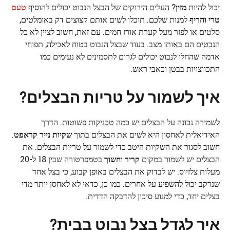
יכול להיות
מזין
? העלים הירוקים של הבצל הנבוט יכולים להוסיף
טעם
טרי וחריף
למנות שלכם. תוכלו לשים אותם קצוצים דק באומלטים,
סלטים או לפזר מעל קערת אורז חמים. עם זאת, חשוב לציין לא כל
הנבטים הם באותו מצב. בעוד שבצל הנבוט בטוח לאכילה, תפוחי
אדמה שהחלו לנבוט יכולים לגרום לתסמינים לא נעימים כמו
התכווצויות בבטן וכאבי ראש.
איך לשמור על טריות הבצלים?
לשמירה נכונה על הבצלים יש כמה טכניקות פשוטות. הדרך
האידיאלית לאחסון היא לשים את הבצלים בתוך
שקיות נייר קראפט
.
חשוב לסגור את השקיות היטב כדי לשמור על טריות הבצלים. את
הבצלים יש לשמור במקום
קריר וחשוך
בטמפרטורה שבין 18 ל-20
מעלות צלזיוס. יש לבדוק את הבצלים באופן קבוע, כי בצל אחד
שנרקב יכול להשפיע על אחרים. כמו כן, כדאי לא לאחסן יותר מדי
בצלים יחד, כדי למנוע סיכון להדבקה הדדית.
איך לגדל בצל נבוט בבית?