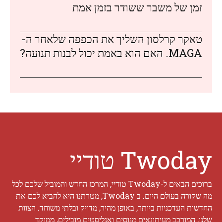
זמן של משבר ששודר בזמן אמת
טאקר קרלסון השליך את הכפפה שלאחר ה-
MAGA. האם הוא באמת יכול לבנות תנועה?
Twoday טודיי
ברוכים הבאים ל-Twoday טודיי, המרכז החדש והמוביל שלכם לכל
מה שקורה בעולם היום. ב Twoday, מטרתנו היא להביא לכם את
החדשות העדכניות ביותר, באופן מהיר, מדויק ובלתי משוחד. הצוות
שלנו, המורכב מעיתונאים מנוסים ואנליסטים מובילים, ממוקד