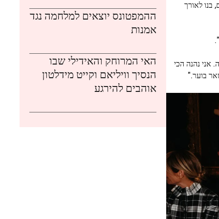
זוג, שתמיד היו מאוד פרטיים, בנו לאורך
ההמפטונס יוצאים למלחמה נגד
אמנות
.
האי המרוחק והאידילי שבו
. אני נהנה הכי
הנסיך וויליאם וקייט מידלטון
אר בוער."
אוהבים להירגע