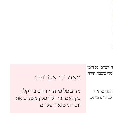
דשיים, כל הזמן
רי
כוכבת תהיה
מאמרים אחרונים
מדוע על פי הדיווחים ברוקלין
Baby " של ברברה לואיס מתנגן ברקע, האת'ווי
בקהאם וניקולה פלץ משנים את
כוכבת מחייכת, מלטפת את בטנה, ואז יוצאת מהמסגרת. הכיתוב קצר: "x מותק,
יום הנישואין שלהם