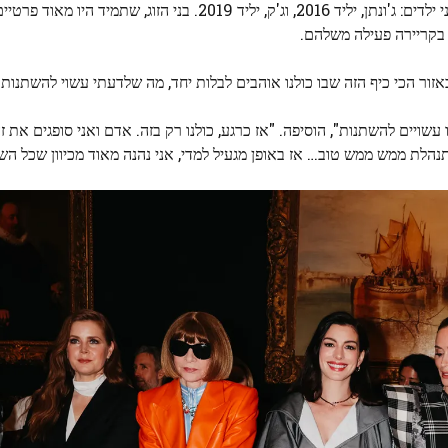
האת'ווי והבעל אדם שולמן נשואים מאז 2012, וכבר הורים לשני ילדים: ג'ונתן, יליד 2016, וג'ק, יליד 2019. בני ה
בקריירה פעילה משלהם.
זור הכי כיף הזה שבו כולנו אוהבים לבלות יחד, מה שלדעתי עשוי להשתנות"
ויים להשתנות", הוסיפה. "אז כרגע, כולנו רק בזה. אדם ואני סופגים את זה
נהלת ממש ממש טוב… אז באופן מגעיל למדי, אני נהנה מאוד מכיוון שכל הש