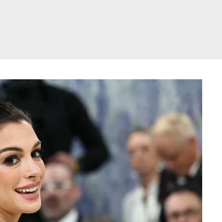
דלג
תוכן