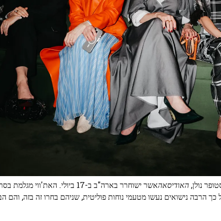
ופר נולן,
האודיסאה
אשר ישוחרר בארה"ב ב-17 ביולי. האת'ווי 
כך הרבה נישואים נעשו מטעמי נוחות פוליטית, שניהם בחרו זה בזה, והם הב