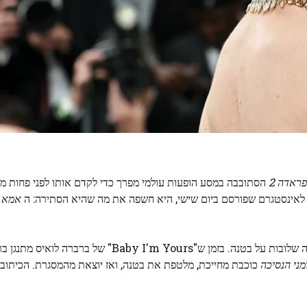
ראדה 2
הסתובבה במסע הופעות עולמי מפרך כדי לקדם אותו לפני פחות מחו
ט לאינסטגרם שפורסם ביום שישי, היא חשפה את מה שהיא הסתירה: ה
אמא מ
בפוסט, אן האת'וויי, עטויה כולה לבן, נכנסת לפריים כשזרועותיה שלובות על בטנה. בזמן ש"I'm Yours
ומני הנסיכה