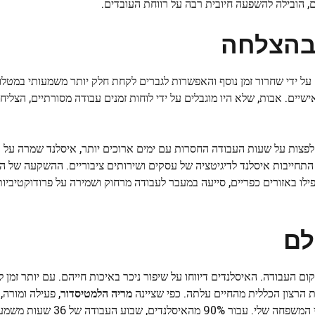
ם, הובילה להשפעה חיובית רבה על רווחת העובדים.
 בהצלחה
 על ידי שחרור זמן נוסף והאפשרות לגברים לקחת חלק יותר משמעותי במטלו
לחיים האישיים. אבות, שלא היו מוגבלים על ידי לוחות זמנים עבודה מסורתיים, הצליח
מו בלגיה, שם שבוע העבודה של 4 ימים דורש לפצות על שעות העבודה החסרות עם ימים ארוכים יותר, איסלנד שמ
התחייבות איסלנד לדיגיטציה של עסקים ושירותים ציבוריים. ההשקעה של
פילו באזורים כפריים, סייעה במעבר לעבודה מרחוק ושמירה על פרודוקטיביו
לם
חורגת הרבה מעבר למקום העבודה. האיסלנדים דיווחו על שיפור ניכר באיכות חייהם. עם יותר ז
ות הרצון הכללית מהחיים עלתה. כפי שציינה
מריה הלמטיסדור
, פעילה ומורה
בשעות העבודה הייתה הצלחה עצומה באיסלנד ושינתה את חיי המשפחה ש