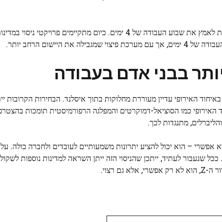
ההצלחה של איסלנד מהווה אור לקוות למדינות אחרות השוקלות לאמץ את שבוע העבודה של 4 ימים. כיום מתקיימים פר
 היישום הרחב יותר.
תר בבני אדם בעבודה
גיית החברות באיחוד האירופי עדיין מעוררת מחלוקות בתוך איסלנד. הבחירות הקרובות י
ד האירופי כמו הסוציאל-דמוקרטים והמפלגה הרפורמיסטית תומכות בהצטרפו
הליברלים, מתנגדות לכך.
אפשרי – הוא יכול להציע יתרונות משמעותיים לעובדים ולחברה כולה. על 
. ככל שנעבור לעתיד, ייתכן שהניסוי הזה ייתן השראה למדינות נוספות לשק
ם רצוי.