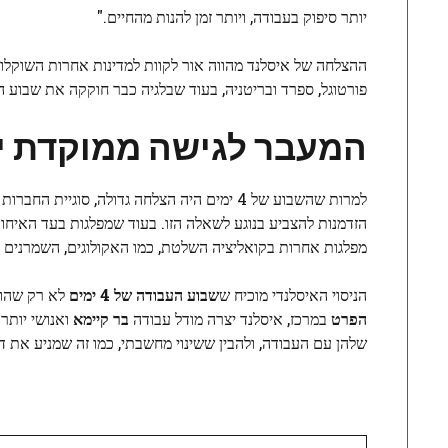
יותר סיפוק בעבודה, ויותר זמן להנות מהחיים."
פורטוגל, ספרד ובריטניה, בעוד שבלגיה כבר חוקקה את שבוע העבודה של 4 ימים, אך עם מערכת פיצוי שמגבילה את
המעבר לגישה ממוקדת יו
למרות שהשבוע של 4 ימים היה הצלחה גדולה, סו
הזדמנות להצביע בנוגע לשאלה הזו. בעוד שמפלגות בעד האיחו
מפלגות אחרות בקואליציה השלטת, כמו האקולוגים, השמרנים ו
הניסוי האיסלנדי מוכיח ש
שבוע העבודה של 4 ימים
לא רק שהוא 
הפרט
במרכז, איסלנד יצרה מודל עבודה
בר קיימא
ואנושי יותר
שלהן עם העבודה, ולהבין ששינוי מחשבתי, כמו זה שמניע את דור ה-Z, הוא לא רק אפשרי, אלא ג