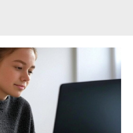
דלג
תוכן