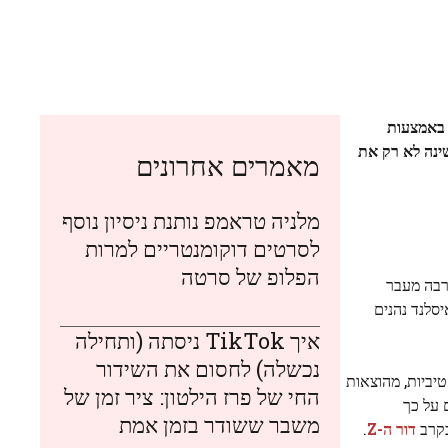
חקיקה גורפת, אלא באמצעות
ינה לא רק את
מאמרים אחרונים
מלניה טראמפ נותנת ניסיון נוסף
לסרטים דוקומנטריים למרות
הפלופ של סרטה
 הניסוי הצליח הרבה מעבר
ת הפכה לרשמית ב-2019. כיום, כמעט 90% מהעובדים באיסלנד נהנים
איך TikTok ניסתה (ותחילה
נכשלה) לחסום את השידור
וקטיביות, מהוצאות
החי של פרז הילטון: ציר זמן של
 על כך
משבר ששודר בזמן אמת
בקרב
דור ה-Z
.