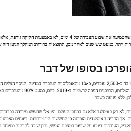
ב-2019, איסלנד משכה תשומת לב עולמית כמדינה הראשונה שהטמיעה את שבוע העבודה של 4 ימים, לא באמצעות 
 יותר. כמעט שש שנים לאחר מכן, התוצאות ברורות: המהלך הנועז הזה ש
רכו בסופו של דבר
הניסוי באיסלנד התחיל ב-2015, עם תוכנית ניסיונית שהשתתפו בה כ-2,500 עובדים, כ-1% מהאוכלוסייה העובדת במדינה.
לציפיות, כש-86% מהמשתתפים הביעו תמיכה בתוכנית. בזכות הצלחתו, התוכני
ו לא מעט חששות, לא רק באיסלנד אלא גם ברחבי העולם. היו אלו שחששו מירידה בפרוד
. אך החוויה האיסלנדית הוכיחה כי החששות היו מיותרות. דיווחים מצביעים
קביל, העובדים דיווחו על שיפור במצבם הנפשי, נתון שזכה להדהוד במיוחד 