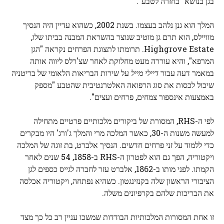
בגן בנושא "בחזרה לטבע".
המלך הוא גנן נלהב בעצמו. בשנת 2002, כשהוא עדיין היה הנסיך
מוויילס, הוא תרם גן מוטיב שנוצר בהשראת המבנה בביתו שלו,
Highgrove Estate. תרומתו לתצוגת הפרחים נקראה "הגן
המרפא", והיא עוררה מעט מחלוקת לאחר שצ'רלס ליווה אותה
במאמר דעה עבור
דיילי מייל
על שירות הבריאות הלאומי של בריטניה
שיכול לכסות את סוג הרפואה האלטרנטיבית שהטבע "מספק
באמצעות אינספור צמחים, פרחים ועצים".
לפי ה-RHS, המסורת של ביקורים מלכותיים פרטיים מתחילה
למעשה משנות ה-30, כאשר המלכה מרי והמלך ג'ורג' היו מבקרים
כדי ללמוד על זני פרחים חדשים. הנסיך אלברט, בת זוגה של המלכה
ויקטוריה, הפך גם הוא לפטרון ה-RHS ב-1858, 54 שנים לאחר
הקמתו. לפני מותו ב-1862, אלברט עזר לחברה לגייס כספים לגן
הציבורי הראשון שלה בקנזינגטון. כשהיא נפתחה, ויקטוריה אכלסה
את הבריכות שלהם בקרפיונים משלה.
זו אחת המסורות המלכותיות הבודדות שמשכו עניין רב כל כך מצד