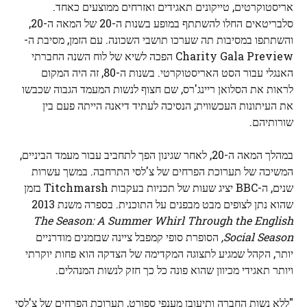
אריסטוקרטים, טייקונים תאגידים ואזרחים ממוצעים כאחד.
סלבריטאים החלו להשתתף במופע בשנות ה-20 של המאה ה-20,
והשתתפו במסיבות תה שערכו תושבי השכונה. עם הזמן, מסיבת ה-
Charity Gala Preview הפכה לשיא של לוח השנה החברתי
האנגלי עבור הסט האריסטוקרטי. בשנות ה-80, זה היה המקום
לראות את הסלואן ריינג'רס, שם חצוף לנשות המעמד הגבוה שכבשו
את העיתונות העכשווית; הנסיכה לעתיד דיאנה הייתה פעם בין
שורותיהם.
במהלך המאה ה-20, לאחר שגינון הפך לתחביב עבור מעמד הביניים,
המשיכה של תערוכת הפרחים של צ'לסי התרחבה. במשך עשרות
שנים, ה-BBC יציג שעות של תכניות בעקבות Titchmarsh בזמן
שהוא נתן לצופים מבט מבפנים על התוכנית. בספרה משנת 2013
The Season: A Summer Whirl Through the English
Social Season,
הסופרת סופי קמפבל ציינה שבזמנים מודרניים
יותר, הקהל שמגיע לתצוגה המקדימה של הצדקה הוא פחות יוקרתי
ויותר תאגידי מכיוון שהוא פונה כל כך חזק לנשות המנהלים.
"ללא נשות החברה ותיעובן מענפי ספורט, תערוכת הפרחים של צ'לסי