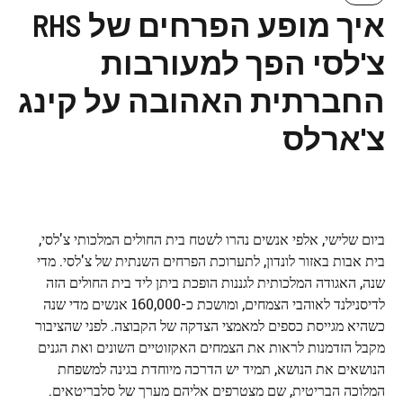
איך מופע הפרחים של RHS
צ'לסי הפך למעורבות
החברתית האהובה על קינג
צ'ארלס
ביום שלישי, אלפי אנשים נהרו לשטח בית החולים המלכותי צ'לסי,
בית אבות באזור לונדון, לתערוכת הפרחים השנתית של צ'לסי. מדי
שנה, האגודה המלכותית לגננות הופכת ביתן ליד בית החולים הזה
לדיסנילנד לאוהבי הצמחים, ומושכת כ-160,000 אנשים מדי שנה
כשהיא מגייסת כספים למאמצי הצדקה של הקבוצה. לפני שהציבור
מקבל הזדמנות לראות את הצמחים האקזוטיים השונים ואת הגנים
הנושאים את הנושא, תמיד יש הדרכה מיוחדת בגינה למשפחת
המלוכה הבריטית, שם מצטרפים אליהם מערך של סלבריטאים.