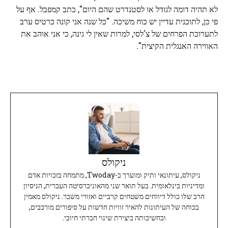
לא תהיה דומה לגודל או לסטנדרט שהם היום", כתב קמפבל. אף על
פי כן, לתוכנית עדיין יש כוח משיכה. "כל שנה אני קונה כרטיס ערב
לתערוכת הפרחים של צ'לסי, למרות שאין לי גינה, כי אני אוהב את
האווירה האנגלית הקיצית".
ניקולס
ניקולס, עיתונאי ותיק ומוערך ב-Twoday, מתמחה בזכויות אדם
ומדיניות בינלאומית. בעל תואר שני מהאוניברסיטה העברית, הניסיון
הרב שלו כולל דיווחים משטחים קרביים ואזורי משבר. ניקולס מאמין
בכוחה של העיתונות להאיר זוויות חדשות על סיפורים מורכבים,
ובחשיבותה ביצירת שינוי חברתי חיובי.