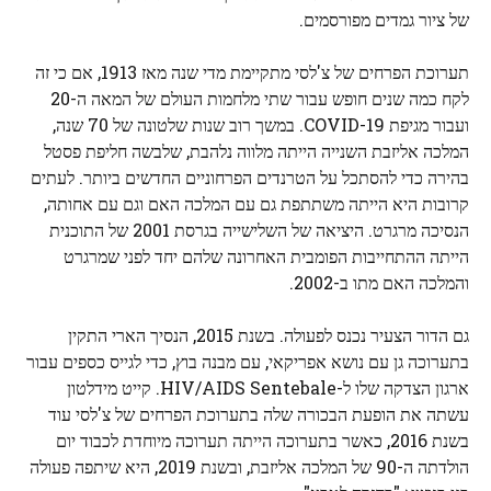
של ציור גמדים מפורסמים.
תערוכת הפרחים של צ'לסי מתקיימת מדי שנה מאז 1913, אם כי זה
לקח כמה שנים חופש עבור שתי מלחמות העולם של המאה ה-20
ועבור מגיפת COVID-19. במשך רוב שנות שלטונה של 70 שנה,
המלכה אליזבת השנייה הייתה מלווה נלהבת, שלבשה חליפת פסטל
בהירה כדי להסתכל על הטרנדים הפרחוניים החדשים ביותר. לעתים
קרובות היא הייתה משתתפת גם עם המלכה האם וגם עם אחותה,
הנסיכה מרגרט. היציאה של השלישייה בגרסת 2001 של התוכנית
הייתה ההתחייבות הפומבית האחרונה שלהם יחד לפני שמרגרט
והמלכה האם מתו ב-2002.
גם הדור הצעיר נכנס לפעולה. בשנת 2015, הנסיך הארי התקין
בתערוכה גן עם נושא אפריקאי, עם מבנה בוץ, כדי לגייס כספים עבור
ארגון הצדקה שלו ל-HIV/AIDS Sentebale. קייט מידלטון
עשתה את הופעת הבכורה שלה בתערוכת הפרחים של צ'לסי עוד
בשנת 2016, כאשר בתערוכה הייתה תערוכה מיוחדת לכבוד יום
הולדתה ה-90 של המלכה אליזבת, ובשנת 2019, היא שיתפה פעולה