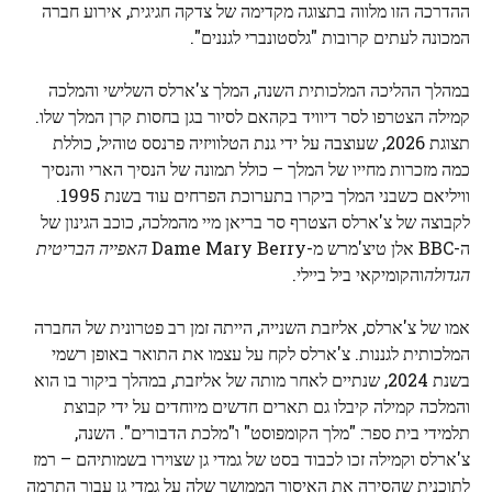
ההדרכה הזו מלווה בתצוגה מקדימה של צדקה חגיגית, אירוע חברה
המכונה לעתים קרובות "גלסטונברי לגננים".
במהלך ההליכה המלכותית השנה, המלך צ'ארלס השלישי והמלכה
קמילה הצטרפו לסר דיוויד בקהאם לסיור בגן בחסות קרן המלך שלו.
תצוגת 2026, שעוצבה על ידי גנת הטלוויזיה פרנסס טוהיל, כוללת
כמה מזכרות מחייו של המלך – כולל תמונה של הנסיך הארי והנסיך
וויליאם כשבני המלך ביקרו בתערוכת הפרחים עוד בשנת 1995.
לקבוצה של צ'ארלס הצטרף סר בריאן מיי מהמלכה, כוכב הגינון של
ה-BBC אלן טיצ'מרש מ-Dame Mary Berry
האפייה הבריטית
הגדולה
והקומיקאי ביל ביילי.
אמו של צ'ארלס, אליזבת השנייה, הייתה זמן רב פטרונית של החברה
המלכותית לגננות. צ'ארלס לקח על עצמו את התואר באופן רשמי
בשנת 2024, שנתיים לאחר מותה של אליזבת, במהלך ביקור בו הוא
והמלכה קמילה קיבלו גם תארים חדשים מיוחדים על ידי קבוצת
תלמידי בית ספר: "מלך הקומפוסט" ו"מלכת הדבורים". השנה,
צ'ארלס וקמילה זכו לכבוד בסט של גמדי גן שצוירו בשמותיהם – רמז
לתוכנית שהסירה את האיסור הממושך שלה על גמדי גן עבור התרמה