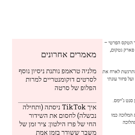
ר הטקס הפרטי –
 פארק גטקום,
מאמרים אחרונים
מלניה טראמפ נותנת ניסיון נוסף
תרגשת לארח את
לסרטים דוקומנטריים למרות
ל פיזור עונתי
הפלופ של סרטה
נט ג'יימס.
איך TikTok ניסתה (ותחילה
נכשלה) לחסום את השידור
 המלוכה כמו
ליאם בתהלוכה
החי של פרז הילטון: ציר זמן של
משבר ששודר בזמן אמת