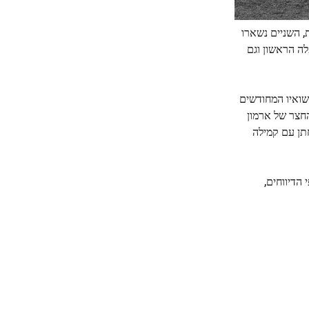
, השניים נשארו
ה הראשון וגם
ית, נוכחותו בנישואיו המחודשים
וכה השתנה במהלך 50 השנים האחרונות. בשנות ה-50 לחצו אנשי החצר של ארמון
תן עם קמילה
עה על גירושיה, על פי הדיווחים,