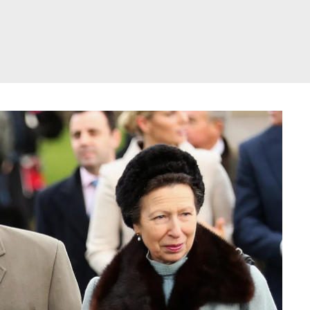
דלג
תוכן