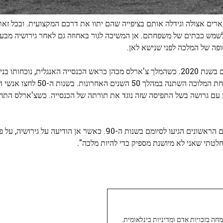
ארים אצולה וגידלה אותם בציפייה שהם יתוו את דרכם המקצועית. ובכל זאת
לשמש כבתים של משפחתם. אן המשיכה לגור באחוזה גם לאחר גירושיה מבעל
ופה של המלכה לפני שנישא לאן.
פיליפס ואשתו הראשונה, סתיו קלי הקנדית, הודיעו על גירושיהם בשנת 2020. כשהמלך צ'ארלס מכהן כראש הכנסייה האנגל
של פיליפס בשבת תהיה סימן לכמה היחס לגירושים בקרב משפחת המל
 עם גרושה בשל התפיסה שזה נוגד את תורתה של הכנסייה. כשצ'ארלס התח
למרות זאת, המלכה המנוחה תמכה באן וצ'רלס כאשר נישואיהם הראשונים הגיעו לסיומם בשנות ה-90. כאשר אן הודי
לטתי שאני לא מיושנת מספיק כדי להיות מלכה".
עיתונאי ותיק ומוערך ב-Twoday, מתמחה בזכויות אדם ומדיניות בינלאומית.