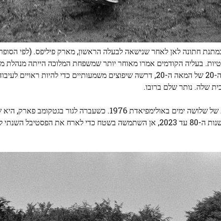
כה המנוחה רכשה את Gatcombe Park בשנת 1976 כמתנת חתונה לאן לאחר שנישאה לבעלה הראשון, מארק פיליפס. (לפי 
ר מ-500 דונם עלתה אז כ-500,000 לירות בריטיות. בעליה הקודמים אמרו מאוחר יותר שמשפחת המלוכה הייתה 
על מחיר הרכישה.) האחוזה הגיאורגית, שנבנתה מחדש בשנות ה-20 של המאה ה-20, דרשה שיפוצים משמעותיים כדי להיות
ת שלה. נותר שלם ברובו.
אן הייתה בעבר רוכבת סוסים מקצועית ואף התחרתה בתחרות של שלושה ימים באולימפיאדת 1976. כשעברה לגור 
האורוות והפכה אותן למרכז מודרני לאירועים כאלה. מתחילת שנות ה-80 עד 2023, אן השתמשה בשטח כדי לארח את