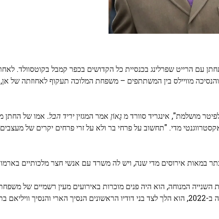
תחתן עם הרייט שפרלינג בכנסיית כל הקדושים בכפר קמבל בקוטסוולד. לאח
 והנסיכה מוויילס בין המשתתפים – משפחת המלוכה תעקוף לאחוזתה של אן,
יטר מושלמת", אינגריד סוורד מ
גָאוֹן
אמר המגזין
יריד הבל.
אמו של החתן מ
סטרווגנטי מדי. "תחשוב על פרחי בר ולא על זרי פרחים יקרים של מעצבים וע
ר במאות אירוסים מדי שנה, ויש לה משרד עם אנשי חצר מלכותיים בארמון ס
ת השנייה המנוחה, הוא היה פנים מוכרות באירועים מעין רשמיים של משפחת
רויאל אסקוט והכתרת המלך. במהלך הלוויה של המלכה המנוחה ב-2022, הוא הלך לצד בני דודיו הראשונים הנסיך הארי והנסיך ווי