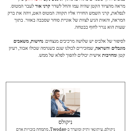
מראה מהציוד הקטן שהיה עמו והחל לשדר
קרני אור
לעבר המטוס.
לנפלאת, קרני השמש החזירו אליו תקווה: המטוס האט, זיהה את ברק
המראה, והאות הגיע לצוות של אוניית סוחר שסבבה באזור. בתוך
שעות הוא נגרר לחוף בבטחה.
לסיפור של אלביס יש שלושה מרכיבים מנצחים:
נחישות
,
משאבים
מוגבלים
ו
השראה
, שמזכירים לכולנו שגם כשנדמה שכולו אבוד, רעיון
קטן ו
מחויבות
אישית יכולים להפוך לפלא של ממש.
ניקולס
ניקולס, עיתונאי ותיק ומוערך ב-Twoday, מתמחה בזכויות אדם