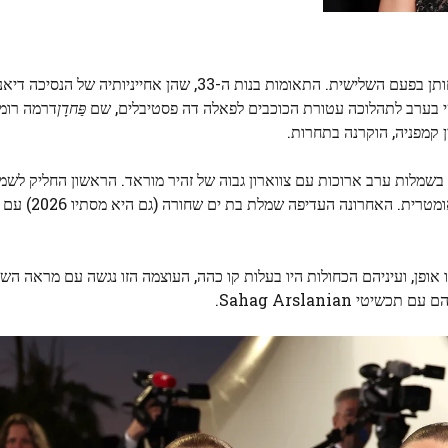
ליידי אמיליה וליידי אלייזה ספנסר כידרו את פסטיבל קאן בנוכחותן בפעם השלישית. התאומות בנות ה-33, שה
ישי בערב לתהלוכה עטורת הכוכבים לפאלה דה פסטיבלים, שם
פַּחדָן
דרמה רומנ
ן קמפניה, הוקרנה בתחרות.
ו בשמלות ערב ארוכות עם צווארון גבוה של זהיר מוראד. הראשון החליק לשמ
מקולקציית סתיו 2026, שעוטרה בפ
אופן, ועיניהם הכחולות היו בעלות קו כהה, העוצמה הזו נגשה עם מראה הש
Sahag Arslanian.