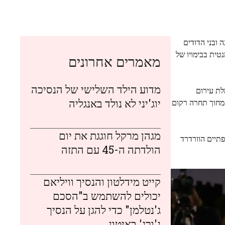
ן אחייניותיה של הנסיכה דיאנה ובני הדודים
טית בבימויו של
מאמרים אחרונים
מדוע הילד השלישי של הנסיכה
לת עירום
יוג'יני לא נולד באנגליה
אייטים ופנינים בדוגמה גיאומטרית. האחרונה העדיפה שמלת בת ים שחורה (גם היא מסתיו 2026) עם מחוך תחרה רקום
מגהן מרקל חוגגת את יום
פתיים הוורדרד
הולדתה ה-45 עם התזה
קייט מידלטון והנסיך וויליאם
יכולים להשתמש ב"הסכם
ג'נטלמן" כדי להגן על הנסיך
ג'ורג' באיטון