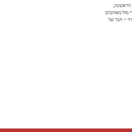
 הראשונה,
 מזל מאוהבים:
נג מילרד – חבר של