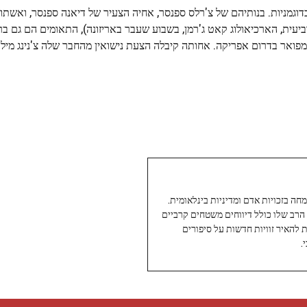
כדוגמניות. בנותיהם של צ'רלס ספנסר, אחיה הצעיר של דיאנה ספנסר, ואשתו
עית, הארכיאולוג קאט ג'רמן, בשבוע שעבר באריזונה), התאומים הם גם ברי
ה למאמן הספורט גרג מאלט במרץ 2023, בטקס מפואר בדרום אפריקה. אחותה קיבלה הצעת נישואין מהחבר שלה צ'ני
עיתונאי ותיק ומוערך ב-Twoday, מתמחה בזכויות אדם ומדיניות בינלאומית.
 הרב שלו כולל דיווחים משטחים קרביים
ת להאיר זוויות חדשות על סיפורים
.