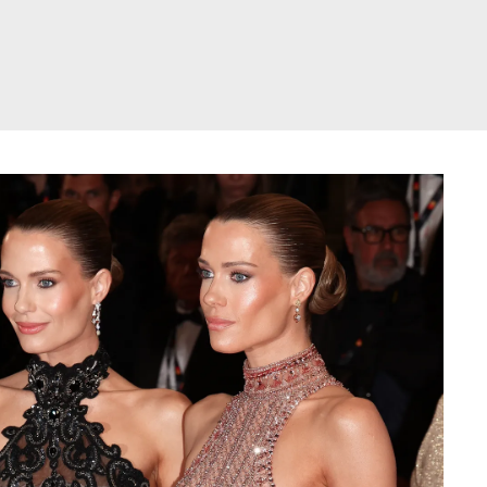
דלג
תוכן