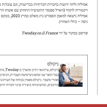
אמיליה וליזה ידועות כחברות חברתיות בבריטניה, וגם עובדות 
ויקטוריה לוקווד (הארל ספנסר התשיעית התחתן עם אשתו הרבי
אמיליה נישא
גיסה – ביולי האחרון.
פורסם במקור על ידי Twoday.co.il France
ניקולס
ניקולס, 
בעל תואר שני מהאוניברסיטה העברית, הניסיון
ואזורי משבר. ניקולס מאמין בכוחה של העיתונו
מורכבים, ובחשיבותה ביצירת שינוי חברתי חיובי