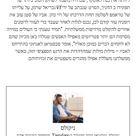
תפקידו ב
החניך,
הסרט שנכתב על ידי
Vf
גבריאל שרמן, על עלייתו
של טראמפ לשלטון תחת הדרכתו של רוי כהן. אביו של סטן עזב את
רומניה עוד קודם לכן, נכנס לגלות לאחר שעבד כדי לעזור לרומנים
אחרים להימלט מרדיפות ממשלתיות. "תמיד טענתי כי העולים במידה
מסוימת הם יותר פטריוטים מאפילו האנשים שנולדו כאן מכיוון שהם
לא לוקחים דברים כמובן מאליו", אומר סבסטיאן לאנתוני בהתייחס
לאביו – מילות מילות שמהדהדות את הרגע הספציפי הזה, כאשר
ממשלתנו משללת אפילו מהגרים משפטיים את זכויותיהם.
ניקולס
ניקולס, עיתונאי ותיק ומוערך ב-Twoday, מתמחה בזכויות אדם