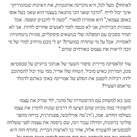
לאתחל). מעל לכל, היא מקרינה אותנטיות, את האיכות שבהגדרתך
אינך יכול לזייף. "הדבר שאני הכי מתגאה בעצמי הוא שאני בעל אופי
באופן עצמאי," היא אומרת למארי. "קשה לי להכניס קופסה. אבל
בסוגיות חברתיות, אני לא מנסה לומר לאנשים אחרים לחיות. אני לא
תמיד מסכים עם המפלגה שלי בנושאים פיסקליים, סוגיות ביטחוניות
לאומיות. אבל על מי שתהיה במועדון? יש לי מבט מרחיב למדי של מי
זוכה לראות את עצמם כאזרחים שווים."
עוד קלאסיקה מיידית: סיפור השער של אנתוני ברזניקן על סבסטיאן
סטן, המרתק כאיש מוביל. הטווח שלו אדיר; ממי עוד יכול להסתובב
ילדה רכילות
לקפטן את הסלע של אמריקה באקי בארנס לדונלד
טראמפ הצעיר?
סטן בא למשחק עם ההיסטוריה של מהגר, ילד שזרק את עצמו
לתפקידי במה מכיוון שהם הציעו לו דרכים שונות לדמיין את עצמו
בעולמו החדש. אמו, ג'ורג'טה אורלובשי, פסנתרנית, ברחה מהפך
פוליטי ברומניה, תחילה עבור וינה, שם ביססה את עצמה לפני ששלחה
לסבסטיאן להצטרף אליה, אחר כך לארצות הברית. בחורף הזה היא
ליוותה את בנה לאוסקר, שם היה מועמד לשחקן הטוב ביותר על