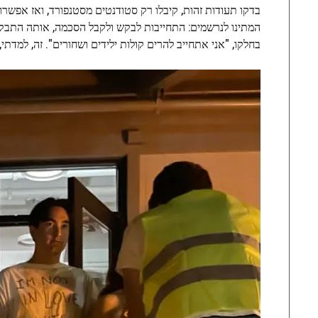
בדקו תעודות זהות, קיבלו רק סטודנטים מסטנפורד, ואז אפש
המתינו לנרשמים: התחייבות לבקש ולקבל הסכמה, אותה התבקשו 
בחלקו, "אני אתחייב להרים קולות ילידים ושחורים". זה, למדתי