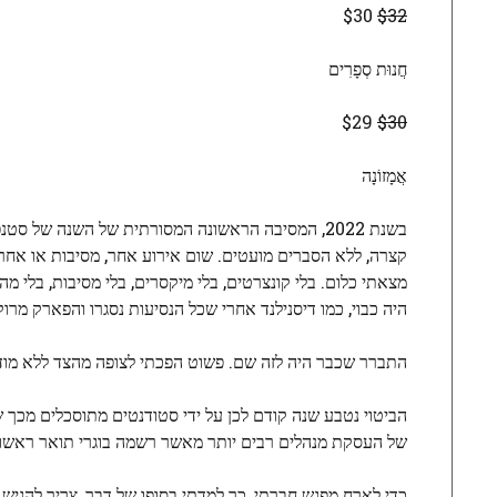
$30
$32
חֲנוּת סְפָרִים
$29
$30
אֲמָזוֹנָה
קצרה, ללא הסברים מועטים. שום אירוע אחר, מסיבות או אח
היה כבוי, כמו דיסנילנד אחרי שכל הנסיעות נסגרו והפארק מרוקן
התברר שכבר היה לזה שם. פשוט הפכתי לצופה מהצד ללא מוד
הביטוי נטבע שנה קודם לכן על ידי סטודנטים מתוסכלים מכך ש
של העסקת מנהלים רבים יותר מאשר רשמה בוגרי תואר ראשון
כדי לארח מפגש חברתי, כך למדתי בסופו של דבר, צריך להגי