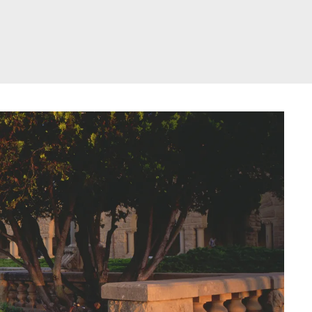
דלג
תוכן