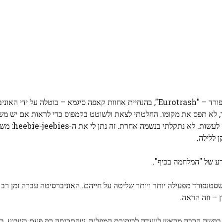
בשנת 2022, המסיבה הראשונה המסורתית של השנה של סטנפורד – "Eurotrash", בהנחיית אחוות קאפה סיגמא – ב
ר, לא תפס את מקומו. החלטתי לצאת ולשוטט בקמפוס כדי לראות אם יש מש
מצאתי כלום. בלי קונצרטים, בלי מי
 ללילה.
ע של "המלחמה בכיף".
סטנפורד מפעילה יותר ויותר שליטה על חייהם. האוניברסיטה עברה זמן רב 
 – וזה הראה.
ש בקשה הרבה מראש לוועדה לביקורת המפלגה, שהתכנסה רק פעם בשבוע, בימ