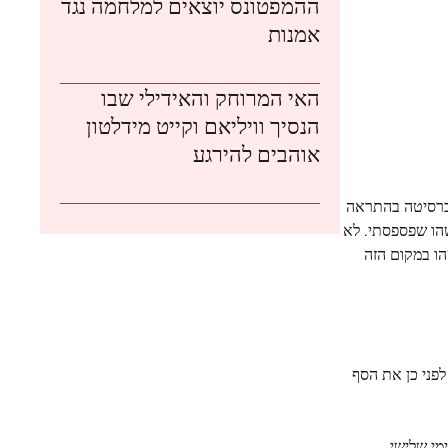
ההמפטונס יוצאים למלחמה נגד
אמנות
האי המרוחק והאידילי שבו
הנסיך וויליאם וקייט מידלטון
אוהבים להירגע
וטלה על ידי האוניברסיטה בהתראה
הו שפספסתי. לא
קסרים, בלי מסיבות, בלי מה לעשות. לא נתקלתי בנשמה אחרת. זה נתן לי את ה-heebie-jeebies: משהו במקום הזה
לפני כן את הסף
י שלישי.