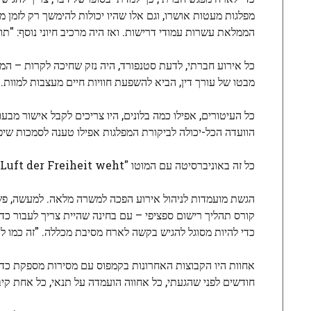
מפלגות מעטות אושרו, וגם אלו שהיו יכולות להימשך רק לזמן 
הממלאת עשרות עמודי דרישות. ואז היה מרכיב חיוני נוסף: "תו
כל אירוע חברתי, לדעת סטנפורד, היה נזק שחיכה לקרות – המ
מבטו של עורך דין, הביא להשפעת חוויות חיים מעצבות למוות.
כל העיטורים, אפילו כמה בלונים, היו צריכים לקבל אישור מבע
הוועדה הכל-יכולה לביקורת המפלגות אפילו טענה לסמכות שיפוט
כל זה באוניברסיטה עם המוטו "Die Luft der Freiheit weht".
הגשת מועמדות לניהול אירוע הפכה למשרה מלאה. למעשה, פש
קורס תהליך רישום ספציפי – עם בחינה שהיית צריך לעבור כדי 
כדי להיות מסוגל להגיש בקשה לארח מסיבת מכללה. "זה כמו להי
אחוות היו הקבוצות האחרונות בקמפוס עם מסירות מספקת כדי
חודשים לפני שהגעתי, כל אחווה הועמדה על תנאי, כל אחת קיב