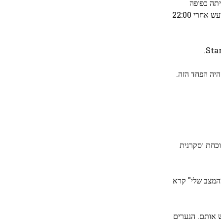
יתה כפופה
לתקנות, המפורטות באחד מדפי האינטרנט המבוכים של סטנפורד. רשמית, אפילו לא הורשו להשמיע יותר מחמישים וחמישה דציבלים של רעש אחרי 22:00
היה הפחד הזה.
וכחת וסקרנית
מהמצב שלי" קרא
ש אותם. הנערים