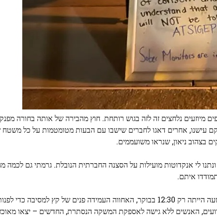
פים מיוזעים נלחצים זה לזה בגוש רותחת. חוץ מהבירה של אותה בחורה מפנק
לקם עישנו, אחרים דאגו לחברים שישבו עם הבעות מטומטמות על כל משטח 
ים בצהוב ניאון, שנראו משועממים.
 ונתנו לי אנקדוטות מועילות על הסצנה החברתית הנובלת. גרמתי גם לכמה מ
מודדו איתם.
עדיין דיווחתי כשהאורות נדלקו והמוזיקה הפסיקה. למרות שהשעה הייתה רק 12:30 בבוקר, האחווה העמידה פנים של 
ידועים, האנשים ללא גישה לאספקת המשקה הנסתרת, החדשים – יצאו מאוכז