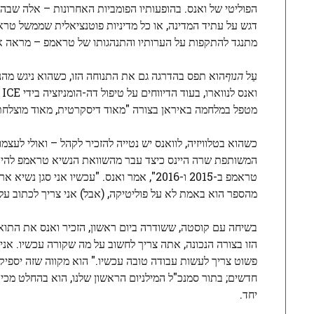
דגש על עתיד המדינה, או כל מדיניות פוטנציאלית שממשל טר
מתנגד להתקפות על הערותיו והתנהגותו של טראמפ – מראה את הגבולות 
עַל
הנוף
הוא תפס בהדרגה גם את התנוחה הזו, כשהוא ניגש מהנע
ו
מטפל במלחמה באיראן בצורה "מאוד דיסקרטית, מאוד מוצלחת"
כשהוא בטלוויזיה, לוואנס יש נטייה להזכיר לקהל – ואולי לעצמ
המשותפת שרה היינס כיצד עבר מהשוואת הנשיא טראמפ להיטלר 
מהספר הוא באמת לא על פוליטיקה, (אבל) אני צריך לכתוב על פ
הזו בצורה הנכונה, אתה צריך לחשוב על מה שקורה עכשיו. אני לא
פשוט צריך לעשות עבודה טובה עכשיו." הוא מקווה שזה יספיק כ
חדשים; בתור סמנכ"ל המילניום הראשון שלנו, הוא בהחלט מכ
יחד.