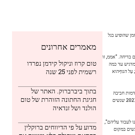
מן שהופיע בגל
מאמרים אחרונים
 בדיחה. "אממ, זו
טום קרוז וניקול קידמן נפרדו
 גם מדגיש עד כמה
רשמית לפני 25 שנה
עַל
הנוף
הוא
בתוך ביברברוק. האתר של
דמות חביבה
חגיגת החתונה הזוהרת של טום
הוא אפילו מתנצל על כך שאמר ב-2021 שנשים
הולנד ושל זנדאיה
ו לעבוד עליהם",
מדוע על פי הדיווחים ברוקלין
נשים במקום