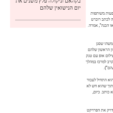
בקהאם וניקולה פלץ משנים את
יום הנישואין שלהם
פעות משותפות
 לכתב רוברט
של פשרה או הבנה", אמרה.
משהו שסגן
הפך. אחרי ש-JFK ניגב איתו את הרצפה בדיון הראשון שלהם
ח באמצעות צילום אופ עם טנק
קרב למרכז במהלך
הם").
וא התחיל לעבוד
תוך שהוא חש לא
כותב. כיום,
ויק את הפרויקט