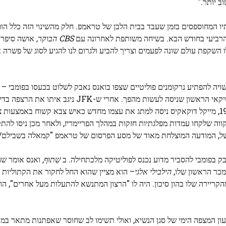
ב יותר."
יו המחוספסים בזמן שעבד בבית הלבן של טראמפ. חלק מהשינוי הזה כלל הו
הרביעי בחודש הבא. בשיחה משותפת לאחרונה עם
CBS הבוקר,
אושה סיפרה
יומנותו של בעלה לפיוס. "אני בסדר עם JD שיש לו השקפת עולם שונה לפעמים וצריך להביע ולגרום לנו להגיע לסוג 
ה להפתיע נרקומנים פוליטיים שצפו בואנס נאבק לשלוט בכעסו בפומבי – 
הנשיא עצמו כתב עליו בגילוי לב בעבר. אבל הוא בקושי הפוליטיקאי הראשון שניסה לעשות מ
בטלוויזיה, ריצ'רד ניקסון למד להשתמש במדיום לטובתו. ב-1988, מייקל דוקאקיס ניסה למתג את עצמו מחדש כאיש צבא קשו
ווה שלקחו עמדות מפלגתיות חזקות במהלך הפריימריז, ולאחר מכן ניסו להת
משל, המודעה המוצלחת מאוד של מסע הפרסום של טראמפ "קמאלה בשבילם/
 בפומבי להסביר מדוע נכנס לפוליטיקה מלכתחילה. ב
שִׁתוּף,
ואנס אומר שה
הילבילי אלגי
– הוא מציין שהוא החל לחקור את הקתוליות 
יירה שלו בהון סיכון. היה לו "הרצון המתנשא להתעלות מעל אחרים", הוא 
ון המצפה הימי של סגן הנשיא, ואולי תשימו לב שחוסר שאפתנות מתאר במד