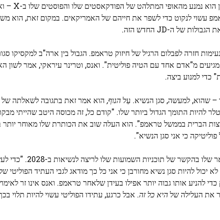
הפוליטי של ואנס. בהופעותיו הפ
אמפ עשוי לנקוט כדי לשפר את חייהם של האמריקאים. במקום זאת, הוא משח
של ה-JD החדש הזה.
ימות חזרה לפבלום הרגיל של חיזוק טראמפ. הגבול בין ארה"ב למקסיקו סגור
אנס לנווארו, בעוד הדיווחים על טיפול דה-הומניזציה בידי ICE מגיעים מ"אדם אחד עם הטיה פוליטית". ואנס, וטרינר עיראקי, 
 כדי למנוע ביצה.
ו – שהוא, למעשה, סגן הנשיא. עַל
הנוף,
הוא אמר זאת בתגובה לשאלתה של 
להיות התומך הגדול ביותר שלו. "קודם כל, זה מכוסה היטב שהייתי מבקר
וליטיקה כי אני סגן הנשיא".
בשיחה עם קוסטה, ששודרה ביום ראשון, הזכיר ואנס א
 יכול להיות סגן נשיא מחורבן כי אני כל כך מודאג לגבי העתיד הפוליטי שלי
די להניע אותו גבוה יותר אפילו בעידן שלאחר טראמפ. ואנס אינו זר לאימוץ
יר את העלילה של
היא כל זה
. אבל כרגע, עתידו הפוליטי עשוי להיות תלוי ב