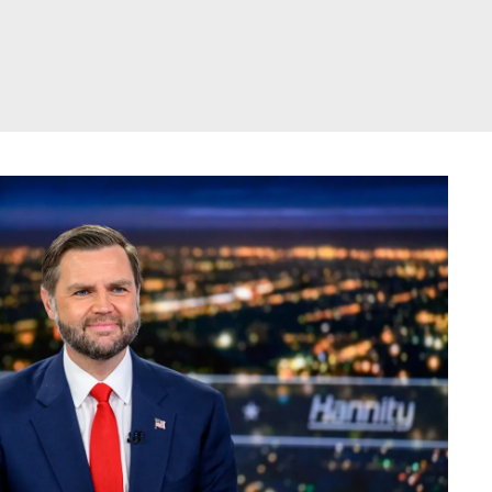
דלג
תוכן