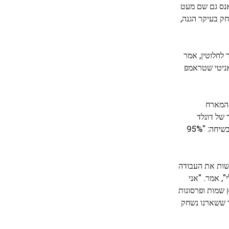
ומביות האחרונות – אלה שבהן הוא נמנע מהאופי המתלהט של הפודקאסטים שלו והפוסטים שלו ב-X – ואנס גם שם מעט
ק בעיקר הגנה,
 לחלוטין, אמר
אמר לשון האניטי שטראמפ
המארח
 של דונלד
טראמפ ב-2015 ו-2016", אמר ואנס. "עכשיו אני סגן נשיא ארצות הברית בממשל טראמפ". הוא העלה שוב את הכותרת שלו מאוחר יותר בשיחה: "95%
ת התואר שלו בהקשר של תוכניות השמועות שלו לריצה לנשיאות ב-2028. "כדי לעשות את העבודה
", אמר. "אני
 שמות ופרסונות
כך ששארנו נשחק