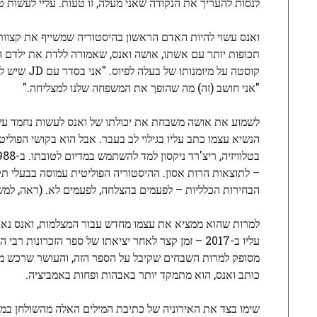
לנסות להעריך את הנקודה שאני מעלה, זו טעות. עליי לעשות טו
ואנס עשוי להיות האדם הראשון בהיסטוריה שמשייף את קצוות
תכופות יותר עם אשתו, אושה ואנס, שאמורה ללדת את ילדם 
קוסטה על מ
"אני חושב (זה) מה שהופך את המשפחה שלנו למצליחה."
לשמוע את אושה משבחת את יכולתו של ואנס לעשות נחמד עשוי
– לתוצאות הרות אסון. ההיסטוריה הפוליטית עמוסה בבעלי תק
הבחירות הכלליות – לפעמים בהצלחה, לפעמים לא. (ראה, ל
למרות שהוא ממציא את עצמו מחדש עבור המצלמות, ואנס נאבק
עליו ב-2017 – זמן קצר לאחר יציאתו של ספר הזכרונות רבי המכר הראשון שלו,
מסופק למרות השבחים שקיבל על הספר הזה, והעושר שרכש מהקר
כותב ואנס, הוא מתמקד יותר באבהות ופחות באמביציה.
שימו בצד את האירוניה של כתיבת המילים האלה מהשולחן במע