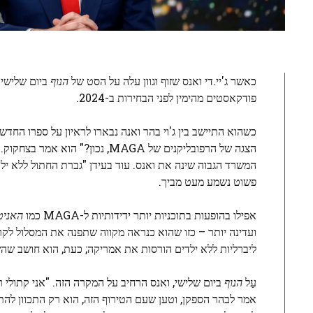
כאשר ג'יי.די ואנס שזוף וגוון עלה על הסט של
הנוף
ביום שלישי 
פודקאסטים מהימין לפני הבחירות ב-2024.
כשהוא התיישב בין ג'וי בהר ואנה נבארו לראיון על ספרו החדש
הצגה של הרפובליקנים של MAGA, 
המשרד הגבוה שינה את ואנס. עוד בעידן "גברת החתול ללא יל
פשוט נשמע מעט מביך.
אפילו בהופעות בתוכניות יותר ידידותיות ל-MAGA כמו
האניטי
ועדינה יותר – כזו שהוא כנראה מקווה שתפנה את המסלול לקראת
ליברליות ללא ילדים הורסות את אמריקה; כעת, הוא חושב שה
עַל
הנוף
ביום שלישי, ואנס הרחיב על המקרה הזה. "אני קתולי רע
אמר לבהר הספקן, וטען שעם הטירוף הזה, הוא רק התכוון להת