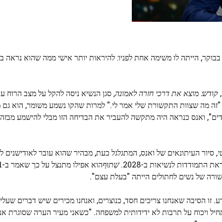
בבוקר, הייתה לו משימה אחת לפניו: להיראות יותר אישי ממה שהוא נראה בז
,
קודש: מוצא את דרכי חזרה לאמונה,
סגן הנשיא ניסה להקל על מצב הרוח עם
נכון?" הוא אמר בצחקוק. "זה מה שצוות התקשורת שלי אמר לי." למרות שהקו נשמע משומר, הוא
דים", ואנס כנראה היה מתקשה להעביר את הבדיחה הזו מבלי להישמע מבזה; 
,
סיור העיתונאים של ואנס, המתגלגל כעת, מבהיר שהוא עובר לאודישנים ל
 התמודדות לנשיאות ב-2028.
שִׁתוּף
שורה של נשים לחתולים הייתה "בעלת עצם".
. זו הסיבה שאנחנו צריכים חסד, כנוצרים, ואנחנו מכירים שיש דברים שעלינ
חיל ויכוח על תרבות לא ידידותית למשפחה. "כשאני מעיר הערה שסוגרת א