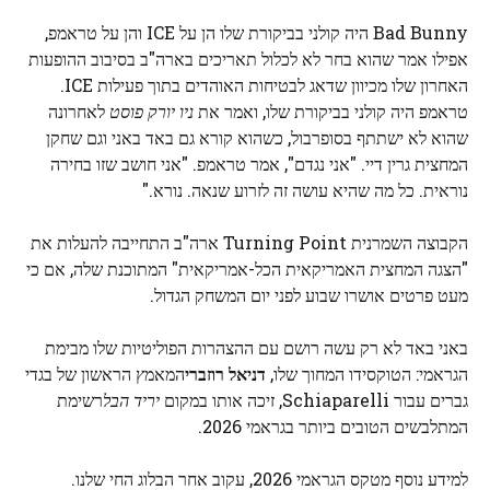
Bad Bunny היה קולני בביקורת שלו הן על ICE והן על טראמפ,
אפילו אמר שהוא בחר לא לכלול תאריכים בארה"ב בסיבוב ההופעות
האחרון שלו מכיוון שדאג לבטיחות האוהדים בתוך פעילות ICE.
טראמפ היה קולני בביקורת שלו, ואמר את
ניו יורק פוסט
לאחרונה
שהוא לא ישתתף בסופרבול, כשהוא קורא גם באד באני וגם שחקן
המחצית גרין דיי. "אני נגדם", אמר טראמפ. "אני חושב שזו בחירה
נוראית. כל מה שהיא עושה זה לזרוע שנאה. נורא."
הקבוצה השמרנית Turning Point ארה"ב התחייבה להעלות את
"הצגה המחצית האמריקאית הכל-אמריקאית" המתוכנת שלה, אם כי
מעט פרטים אושרו שבוע לפני יום המשחק הגדול.
באני באד לא רק עשה רושם עם ההצהרות הפוליטיות שלו מבימת
הגראמי: הטוקסידו המחוך שלו,
דניאל רוזברי
המאמץ הראשון של בגדי
גברים עבור Schiaparelli, זיכה אותו במקום
יריד הבל
רשימת
המתלבשים הטובים ביותר בגראמי 2026.
למידע נוסף מטקס הגראמי 2026, עקוב אחר הבלוג החי שלנו.