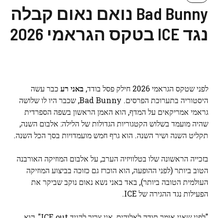
Bad Bunny נואם נאום קבלה
נגד ICE בטקס הגראמי 2026
לפני שטקס הגראמי 2026 חילק פסל בודד,
באני רע
כבר עשה
היסטוריה בתערוכת הפרסים. Bad Bunny, שכבר היו לו שלושה
גראמי אמריקאים על המדף, הוא האמן הראשון בשפה הספרדית
שהיה מועמד בשלוש הקטגוריות הגדולות של הלילה: אלבום השנה,
תקליט השנה ושיר השנה. הוא גרף חמש מועמדויות בסך הכל השנה.
בזכייה הראשונה שלו בטלוויזיה הערב, על אלבום המוזיקה האורבנה
הטוב ביותר (לפני ההופעה, הוא הוכרז גם כזוכה בביצוע המוזיקה
העולמית הטובה ביותר), באד באני נשא נאום נוקב שביקר את
הפעילות נגד ההגירה של ICE.
"לפני שאני אומר תודה לאלוהים, אני צריך להגיד ICE out", הוא