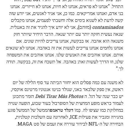
התחיל. "אנחנו לא פראים, אנחנו לא חיות, אנחנו לא חייזרים. אנחנו
בני אדם, ואנחנו אמריקאים. כמו כן, אני אגיד לאנשים, אני יודע שזה
קשה לדעת לא לשנוא בימים אלה וחשבתי לפעמים, אנחנו מקבלים
contaminados
(מזוהם), אני לא יודע איך להגיד את זה באנגלית.
שנאה נעשית חזקה יותר עם יותר שנאה. הדבר היחיד שיותר חזק
משנאה הוא אהבה. אז בבקשה, אנחנו צריכים להיות שונים. אם
אנחנו נלחמים אנחנו צריכים לעשות את זה באהבה. אנחנו לא שונאים
אותם. אנחנו אוהבים את האנשים שלנו. אנחנו אוהבים את המשפחה
שלנו, וזו הדרך לעשות זאת: באהבה. אל תשכח את זה, בבקשה. תודה
לך."
לא משנה עם כמה פסלים הוא יחזור הביתה עד סוף הלילה של יום
ראשון, אין ספק שלבאד באני, שנולד בניטו אנטוניו מרטינס אוקסיו,
יש כבר שנה של דגל. ה
Debí Tirar Más Photos
הזמר מתכונן
לעמוד בראש מופע המחצית של הסופרבול בעוד שבוע, הופעה שנויה
במחלוקת כמו שציפו לה. כְּמוֹ
דונלד טראמפ
הממשל של הממשל פוגע
בהגירה ומגביר את פעילות ICE, לאחרונה עם השלכות קטלניות,
הבחירה של ה-NFL לבידור עוררה את זעמם של סט MAGA.