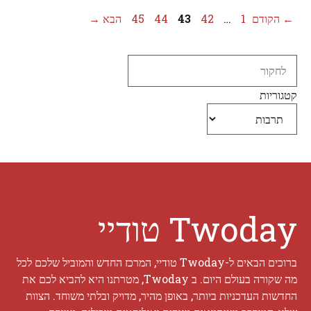
עמוד
עמוד
עמוד
עמוד
עמוד
←
הקודם
1
…
42
43
44
45
הבא
→
Search
קטגוריות
Twoday טודיי
ברוכים הבאים ל-Twoday טודיי, המרכז החדש והמוביל שלכם לכל
מה שקורה בעולם היום. ב Twoday, מטרתנו היא להביא לכם את
החדשות העדכניות ביותר, באופן מהיר, מדויק ובלתי משוחד. הצוות