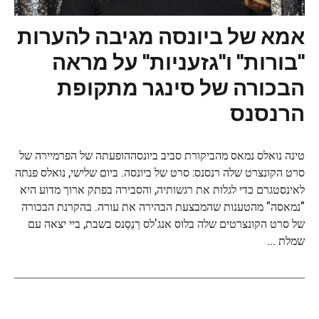
אמא של ביונסה מגיבה להערות
"בורות" ו"גזעניות" על מראה
הבכורה של סינגר מתקופת
הרנסנס
טינה נואלס נמאס מהביקורת סביב ביונסההופעתה של הפרמיירה של
סרט הקונצרט שלה רנסנס: סרט של ביונסה. ביום שלישי, נואלס פנתה
לאינסטגרם כדי לגלות את רגשותיה, והסבירה בפתק ארוך מדוע היא
"נמאסה" מהטענות שהמבצעת הבהירה את עורה. בהקרנת הבכורה
של סרט הקונצרטים שלה בלוס אנג'לס רֵנֵסַנס בשבת, ביי יצאה עם
שמלת ...