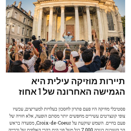
תיירות מוזיקה עילית היא
הגמישה האחרונה של 1 אחוז
פסטיבלי מוזיקה היו פעם פתרון לחסכון בעלויות למעריצים; עכשיו
צופי קונצרטים עשירים מחפשים יותר מסתם הופעה, אלא חוויה של
פעם בחיים. השמש שוקעת על Croix-de-Coeur, מסעדה בראש
הר השוכנת בגובה 7,000 רגל מעל פני הים בהרי האלפים של ורבייה,