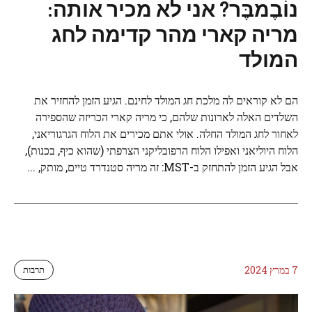
נוֹבֶמבֶּר? אני לא מכיר אותה:
מריה קארי מהר קדימה לחג
המולד
הם לא קוראים לה מלכת חג המולד לחינם. הגיע הזמן להחזיר את
השלדים האלה לארונות שלהם, כי מריה קארי הכריזה שהספירה
לאחור לחג המולד החלה. אולי אתם מכירים את הלוח הגרגוריאני,
הלוח היוליאני ואפילו הלוח הרפובליקני הצרפתי (שהוא כיף, בכנות),
אבל הגיע הזמן להתחזק ב-MST: זה מריה סטנדרד טיים, מותק, ...
7 במרץ 2024
תרבות