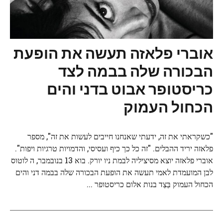
אוברי פלאזה תעשה את הופעת
הבכורה שלה בבמה לצד
כריסטופר אבוט בדני והים
הכחול העמוק
"כשקראתי את זה, ידעתי שאנחנו חייבים לעשות את זה", מספר
פלאזה יריד ההבלים. "זה כל כך כיף ועסיסי, והדמויות טרגיות ויפות".
אוברי פלאזה יוצא מסיציליה לבמת ניו יורק. בוא 13 בנובמבר, ה לוטוס
לבן המועמדת לאמי תעשה את הופעת הבכורה שלה בבמה דני והים
הכחול העמוק בַּצַד בנות אלום כריסטופר ...