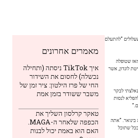
שעלולים "להתעלם
מאמרים אחרונים
אז שטופלה
איך TikTok ניסתה (ותחילה
טת לונדון, אשר
נכשלה) לחסום את השידור
החי של פרז הילטון: ציר זמן של
ה שנאלצתי לבקר
משבר ששודר בזמן אמת
הפליא לנסות
."
טאקר קרלסון השליך את
מה בינואר. "אתה
הכפפה שלאחר ה-MAGA.
ככל שתוכל
האם הוא באמת יכול לבנות