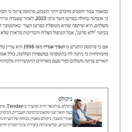
במאמר עבור
הזמנים
מוקדם יותר השבוע, פרגוסון ציינה כי הס
כי אובחנה כחולה בסרטן השד ביוני 2023, לאחר שעברה כריתת שד. בינואר 2024, חודשים לפני כן
משלהם, היא שיתפה שהיא מטופלת בסרטן העור. באוקטובר היא
בביטוי 'ללא סרטן', אבל הטיפול הצליח והבדיקות מראות שלא
אם כי פרגוסון התגרש מ
הנסיך אנדרו
מאז 1996 היא 
מהמתחזות כי ניתנה לה בתקופתה במשפחת המלוכה, כולל אמון 
תארים צדקה משלהם ומדי פעם מארחים התקשרויות מלכותיות, 
ניקולס
ניקולס, 
בעל תואר שני מהאוניברסיטה העברית, הניסיון
ואזורי משבר. ניקולס מאמין בכוחה של העיתונו
מורכבים, ובחשיבותה ביצירת שינוי חברתי חיובי