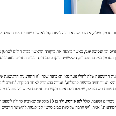
ות סרטן משלה, אומרת שהיא רוצה להיות קול לאנשים שחווים את המחלה 
ריס
וכן
הנסיכה יוגני,
כאשר ביצעה את ביקורה הראשון בבית חולים לסרטן מ
 הסרטן בגיל ההתבגרות, השלישייה ביקרה במחלקה בבית החולים באוניברסי
, אמר שזו הייתה ההזדמנות הראשונה שלה לחולי נוער מאז האבחנה שלה. "זו ההזדמנות הראשונ
היא תמיד חוויה מרגשת להפליא," אמרה בהצהרה לאחר הביקור. "חשוב לי ל
ים פחות תשומת לב, שקולותיהם אינם מקשיבים אליהם ואפשר להתעלם מהם
נוכחיים ושעבר, כולל
לנון פירסון,
ילד בן 18 מאסקס שאובחן כחולה לימפו
מודעות," אמר. "יש הרבה שליליות סביב סרטן ולכן לנסות להישאר חיוביים 