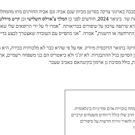
תבכה בארגוני צדקה בסרטן מכיוון שגם אביה וגם אביה החורגים מתו מהמחל
המלך צ'ארלס השלישי
וכן
קייט מידלטו
 שיתפה עדכון על שיפורים בבריאותה. "אמרו לי על ידי הרופאים שלי שא
 התרחשה או הישנות," אמרה. "אני מתפייס עם העובדה שאצטרך לבצע בדיקו
עדיין מחזיקה בתואר הדוכסית מיורק. אף על פי שהיא כבר לא מלכותית בכירה, היא
הסרטן בגיל ההתבגרות. לא יוג'ני ולא ביאטריס הם בני משפחה רשמיים, אך
כולל מסיבת גן ארמון בקינגהאם באביב שעבר.
עיתונאי ותיק ומוערך ב-Twoday, מתמחה בזכויות אדם ומדיניות בינלאומית.
 הרב שלו כולל דיווחים משטחים קרביים
ת להאיר זוויות חדשות על סיפורים
.