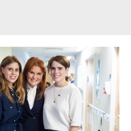
דלג
תוכן