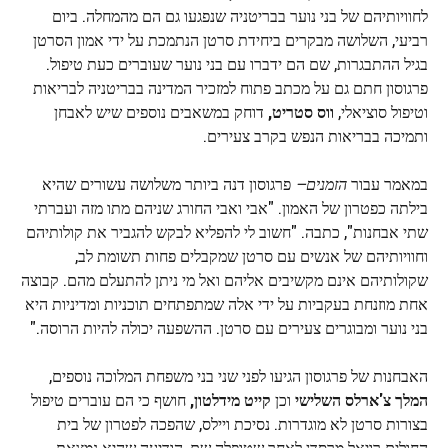
לחוויותיהם של בני נוער בבריטניה שנפגעו גם הם מהמחלה. ביום
רביעי, השלושה מבקרים ביחידת סרטן הנתמכת על ידי אמון הסרטן
בגיל ההתבגרות, שם הם ידברו עם בני נוער שעוברים כעת טיפול.
פרגוסון חתם גם על מכתב פתוח למזכיר המדינה בבריטניה לבריאות
וטיפול סוציאלי,
ווס סטריט,
דוחק במשאבים נוספים שיש לאבחן
ותמיכה בבריאות הנפש בקרב צעירים.
במאמר עבור
הזמנים
–
פרגוסון דנה ביותר משלושה עשורים שהיא
בילתה כפטרון של האמון. "אבי ואבי החורג שניהם מתו מזה ועברתי
שתי אבחנות", כתבה. "חשוב לי להפליא לבקש להגביר את קולותיהם
וחוויותיהם של אנשים עם סרטן שמקבלים פחות תשומת לב,
שקולותיהם אינם מקשיבים אליהם ואל מי ניתן להתעלם מהם. קבוצה
אחת מוזנחת בעקביות על ידי אלה שמתפתחים תוכניות ומדיניות היא
בני נוער ומבוגרים צעירים עם סרטן. ההשפעה יכולה להיות הרוסה."
האבחנות של פרגוסון הגיעו לפני שני בני משפחת המלוכה נוספים,
המלך צ'ארלס השלישי
וכן
קייט מידלטון,
חושף כי הם עוברים טיפול
בצורות סרטן לא מוגדרות. נסיכת ויילס, שהפכה לפטרון של בית
החולים רויאל מרסדן לאחר שטופלה שם, הודיעה שהיא נמצאת