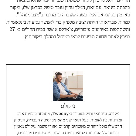
בהפוגה בינואר. עם זאת, המלך עדיין עובר טיפול בסרטן שלו, ומקור
בארמון בקינגהאם אמר בשנה שעברה כי מדובר ב"מצב מנוהל ".
למרות שבריאותו הייתה יציבה מספיק כדי לאפשר נסיעות בינלאומיות
והשתתפות באירועים ציבוריים, צ'ארלס אושפז בבית החולים ב- 27
במרץ לאחר שחווה תופעות לוואי בטיפול במהלך ביקור חוץ.
ניקולס
ניקולס, עיתונאי ותיק ומוערך ב-Twoday, מתמחה בזכויות אדם
ומדיניות בינלאומית. בעל תואר שני מהאוניברסיטה העברית, הניסיון
הרב שלו כולל דיווחים משטחים קרביים ואזורי משבר. ניקולס מאמין
בכוחה של העיתונות להאיר זוויות חדשות על סיפורים מורכבים,